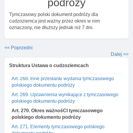
podróży
cudzoziemca
Tymczasowy polski dokument podróży dla
Art. 264. Właściwość organu w sprawach polskiego
cudzoziemca jest ważny przez okres w nim
dokumentu tożsamośCI cudzoziemca
oznaczony, nie dłuższy jednak niż 7 dni.
Art. 265. Wymiana I zwrot polskiego dokumentu
tożsamośCI cudzoziemca
Art. 266. Unieważnienie polskiego dokumentu
<< Poprzedni
tożsamośCI cudzoziemca
Dalej >>
Art. 267. Przesłanki wydania tymczasowego
Struktura Ustawa o cudzoziemcach
polskiego dokumentu podróży
Art. 268. Inne przesłanki wydania tymczasowego
polskiego dokumentu podróży
Art. 269. Uprawnienia wynikające z tymczasowego
polskiego dokumentu podróży
Art. 270. Okres ważnośCI tymczasowego
polskiego dokumentu podróży
Art. 271. Elementy tymczasowego polskiego