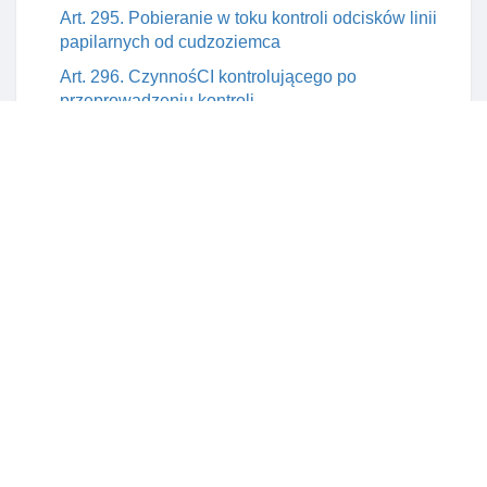
Art. 295. Pobieranie w toku kontroli odcisków linii
papilarnych od cudzoziemca
Art. 296. CzynnośCI kontrolującego po
przeprowadzeniu kontroli
Art. 297. Protokół kontroli legalnośCI pobytu
cudzoziemców w rp
Art. 298. Notatka służbowa po kontroli legalnośCI
pobytu cudzoziemca
Rozdział 2. Zobowiązanie cudzoziemca do powrotu
Art. 299. Obowiązek opuszczenia terytorium rp
Art. 300. Przedłużenie okresu pobytu cudzoziemca
Art. 301. Odmowa pobytu przedłużenia okresu
pobytu w ramach ruchu bezwizowego
Art. 302. Przesłanki decyzji o zobowiązaniu
cudzoziemca do powrotu
Art. 303. Negatywne przesłanki wszczęcia