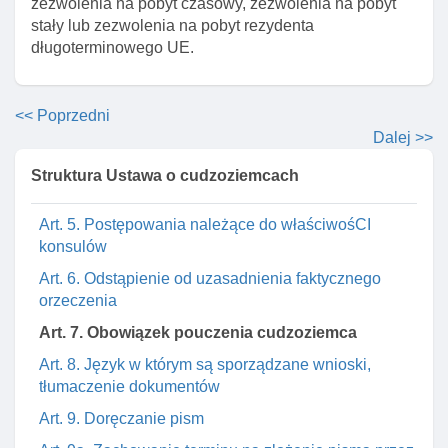
zezwolenia na pobyt czasowy, zezwolenia na pobyt
stały lub zezwolenia na pobyt rezydenta
Dział I. Przepisy ogólne
długoterminowego UE.
Art. 1. Zakres regulacji ustawy
Art. 2. Wyłączenie stosowania ustawy
<< Poprzedni
Dalej >>
Art. 3. Katalog pojęć ustawowych
Art. 4. Wyłączenie stosowania przepisu ustawy o
Struktura Ustawa o cudzoziemcach
wojewodzie I administracji rządowej w województwie
Art. 5. Postępowania należące do właściwośCI
konsulów
Art. 6. Odstąpienie od uzasadnienia faktycznego
orzeczenia
Art. 7. Obowiązek pouczenia cudzoziemca
Art. 8. Język w którym są sporządzane wnioski,
tłumaczenie dokumentów
Art. 9. Doręczanie pism