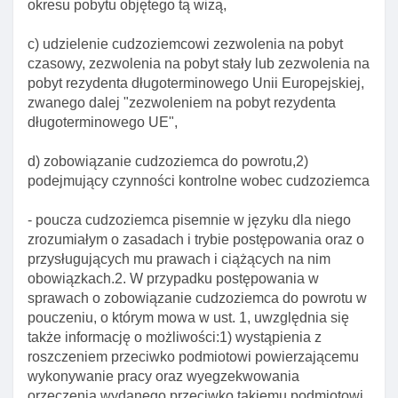
okresu pobytu objętego tą wizą,
c) udzielenie cudzoziemcowi zezwolenia na pobyt
czasowy, zezwolenia na pobyt stały lub zezwolenia na
pobyt rezydenta długoterminowego Unii Europejskiej,
zwanego dalej "zezwoleniem na pobyt rezydenta
długoterminowego UE",
d) zobowiązanie cudzoziemca do powrotu,2)
podejmujący czynności kontrolne wobec cudzoziemca
- poucza cudzoziemca pisemnie w języku dla niego
zrozumiałym o zasadach i trybie postępowania oraz o
przysługujących mu prawach i ciążących na nim
obowiązkach.2. W przypadku postępowania w
sprawach o zobowiązanie cudzoziemca do powrotu w
pouczeniu, o którym mowa w ust. 1, uwzględnia się
także informację o możliwości:1) wystąpienia z
roszczeniem przeciwko podmiotowi powierzającemu
wykonywanie pracy oraz wyegzekwowania
orzeczenia wydanego przeciwko takiemu podmiotowi,