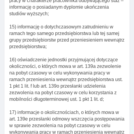
pracy w charakterze pracownika odbywającego staż –
informację o posiadanym dyplomie ukończenia
Art. 180. Przesłanki cofnięcia zezwolenia na pobyt
studiów wyższych;
czasowy dla ofiar handlu ludźMI
Rozdział 10. Zezwolenie na pobyt czasowy ze
15) informację o dotychczasowym zatrudnieniu w
względu na okolicznośCI wymagające
ramach tego samego przedsiębiorstwa lub tej samej
krótkotrwałego pobytu
grupy przedsiębiorstw przed przeniesieniem wewnątrz
przedsiębiorstwa;
Art. 181. Zezwolenie na pobyt czasowy ze względu
na okolicznośCI wymagające krótkotrwałego
16) oświadczenie jednostki przyjmującej dotyczące
pobytu na terytorium rp
okoliczności, o których mowa w art. 139a zezwolenie
Art. 182. Wyłączenie stosowania niektórych
na pobyt czasowy w celu wykonywania pracy w
przepisów ustawy w postępowaniu w sprawie
ramach przeniesienia wewnątrz przedsiębiorstwa ust.
udzielenia zezwolenia na pobyt czasowy ze
1 pkt 1 lit. f lub art. 139o przesłanki udzielenia
względu na okolicznośCI wymagające
zezwolenia na pobyt czasowy w celu korzystania z
krótkotrwałego pobytu na terytorium rp
mobilności długoterminowej ust. 1 pkt 1 lit. d;
Art. 183. Konsultacje w sprawie wniosku o
zezwolenie na pobyt czasowy ze względu na
17) informacje o okolicznościach, o których mowa w
okolicznośCI wymagające krótkotrwałego pobytu
art. 139e przesłanki odmowy wszczęcia postępowania
na terytorium rp
w sprawie zezwolenia na pobyt czasowy w celu
wykonywania pracy w ramach przeniesienia wewnątrz