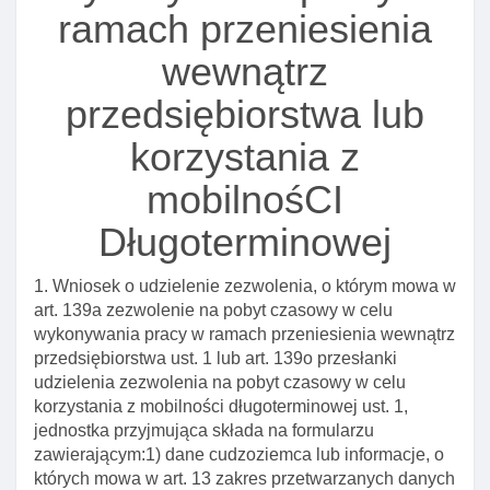
ramach przeniesienia
Art. 157l. Rozporządzenie w sprawie środków
finansowych wymaganych od cudzoziemca
wewnątrz
wolontariusza
przedsiębiorstwa lub
Rozdział 8. Zezwolenie na pobyt czasowy dla
członków rodzin obywateli rzeczypospolitej polskiej
korzystania z
oraz członków rodzin cudzoziemców. Mobilność
krótkoterminowa I Długoterminowa członków rodzin
mobilnośCI
naukowców
Długoterminowej
Art. 158. Przesłanki udzielenia zezwolenia na
pobyt czasowy dla członka rodziny obywatela rp
1. Wniosek o udzielenie zezwolenia, o którym mowa w
Art. 158a. Inne warunki zezwolenia na pobyt
art. 139a zezwolenie na pobyt czasowy w celu
czasowy dla członka rodziny obywatela rp
wykonywania pracy w ramach przeniesienia wewnątrz
Art. 159. Przesłanki obligatoryjnego udzielenia
przedsiębiorstwa ust. 1 lub art. 139o przesłanki
zezwolenia na pobyt czasowy w celu połączenia
udzielenia zezwolenia na pobyt czasowy w celu
się z rodziną
korzystania z mobilności długoterminowej ust. 1,
jednostka przyjmująca składa na formularzu
Art. 160. Przesłanki fakultatywnego udzielenia
zawierającym:1) dane cudzoziemca lub informacje, o
członkowi rodziny obywatela rp lub cudzoziemca
których mowa w art. 13 zakres przetwarzanych danych
zezwolenia na pobyt czasowy