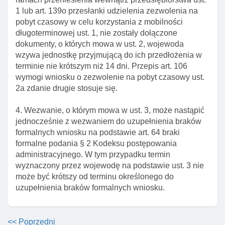
okolicznośCI
1 lub art. 139o przesłanki udzielenia zezwolenia na
Art. 192. Cofnięcie zezwolenia na pobyt czasowy
pobyt czasowy w celu korzystania z mobilności
ze względu na inne okolicznośCI
długoterminowej ust. 1, nie zostały dołączone
dokumenty, o których mowa w ust. 2, wojewoda
Art. 193. Obowiązek informacyjny wojewody
wzywa jednostkę przyjmującą do ich przedłożenia w
Art. 194. Rozporządzenie w sprawie wymaganych
terminie nie krótszym niż 14 dni. Przepis art. 106
od cudzoziemca środków finansowych
wymogi wniosku o zezwolenie na pobyt czasowy ust.
2a zdanie drugie stosuje się.
Art. 98. Warunki udzielenia zezwolenia na pobyt
czasowy
4. Wezwanie, o którym mowa w ust. 3, może nastąpić
Art. 99. Przesłanki odmowy wszczęcia postępowania
jednocześnie z wezwaniem do uzupełnienia braków
w sprawie udzielenia zezwolenia na pobyt czasowy
formalnych wniosku na podstawie art. 64 braki
formalne podania § 2 Kodeksu postępowania
Art. 100. Przesłanki odmowy zezwolenia na pobyt
administracyjnego. W tym przypadku termin
czasowy
wyznaczony przez wojewodę na podstawie ust. 3 nie
Art. 101. Przesłanki cofnięcia zezwolenia na pobyt
może być krótszy od terminu określonego do
czasowy
uzupełnienia braków formalnych wniosku.
Art. 102. Wygaśnięcie zezwolenia na pobyt czasowy
Art. 103. Wyłączenie stosowania przepisu kodeksu
<< Poprzedni