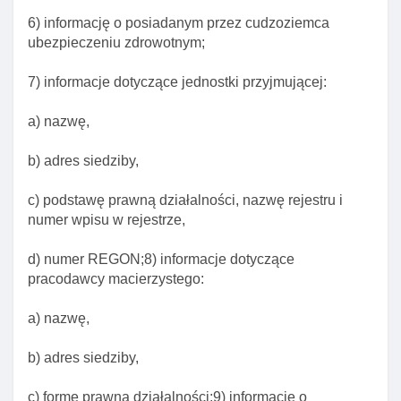
6) informację o posiadanym przez cudzoziemca
Art. 166. Przesłanki cofnięcia zezwolenia na pobyt
ubezpieczeniu zdrowotnym;
czasowy dla członka rodziny cudzoziemca
Art. 166a. Przesłanki odmowy wszczęcia
7) informacje dotyczące jednostki przyjmującej:
postępowania w sprawie udzielenia członkowi
rodziny naukowca zezwolenia na pobyt czasowy
a) nazwę,
Art. 167. Kryteria w postępowaniu w sprawie
udzielenia lub cofnięcia cudzoziemcowi
b) adres siedziby,
zezwolenia na pobyt czasowy w celu połączenia
się z rodziną
c) podstawę prawną działalności, nazwę rejestru i
numer wpisu w rejestrze,
Art. 168. Udzielenie zezwolenia na pobyt czasowy
cudzoziemca w celu połączenia się z rodziną
d) numer REGON;8) informacje dotyczące
Art. 168a. Udzielenie cudzoziemcowi
pracodawcy macierzystego:
przebywającemu poza granicami rp zezwolenia na
pobyt czasowy
a) nazwę,
Art. 169. OkolicznośCI ustalane w postępowaniu w
b) adres siedziby,
sprawie udzielenia zezwolenia na pobyt czasowy
członkowi rodziny obywatela rp
c) formę prawną działalności;9) informację o