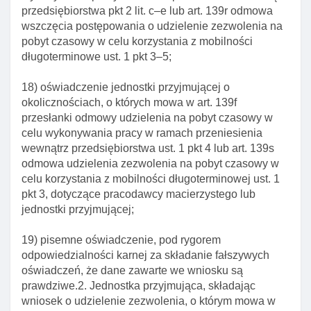
Art. 184. Przesłanki odmowy zezwolenia na pobyt
przedsiębiorstwa pkt 2 lit. c–e lub art. 139r odmowa
czasowy ze względu na okolicznośCI wymagające
wszczęcia postępowania o udzielenie zezwolenia na
krótkotrwałego pobytu na terytorium rp
pobyt czasowy w celu korzystania z mobilności
Art. 185. Przesłanki cofnięcia zezwolenia na pobyt
długoterminowe ust. 1 pkt 3–5;
czasowy ze względu na okolicznośCI wymagające
krótkotrwałego pobytu na terytorium rp
18) oświadczenie jednostki przyjmującej o
okolicznościach, o których mowa w art. 139f
Rozdział 10a. Zezwolenie na pobyt czasowy ze
przesłanki odmowy udzielenia na pobyt czasowy w
względu na pracę sezonową
celu wykonywania pracy w ramach przeniesienia
Art. 185a. Zezwolenie na pobyt czasowy ze
wewnątrz przedsiębiorstwa ust. 1 pkt 4 lub art. 139s
względu na pracę sezonową
odmowa udzielenia zezwolenia na pobyt czasowy w
celu korzystania z mobilności długoterminowej ust. 1
Art. 185b. Odmowa zezwolenia na pobyt czasowy
pkt 3, dotyczące pracodawcy macierzystego lub
ze względu na pracę sezonową
jednostki przyjmującej;
Art. 185c. Cofnięcie zezwolenia na pobyt czasowy
udzielonego ze względu na pracę sezonową
19) pisemne oświadczenie, pod rygorem
odpowiedzialności karnej za składanie fałszywych
Rozdział 11. Zezwolenie na pobyt czasowy ze
oświadczeń, że dane zawarte we wniosku są
względu na inne okolicznośCI
prawdziwe.2. Jednostka przyjmująca, składając
Art. 186. Przesłanki obligatoryjnego udzielenia
wniosek o udzielenie zezwolenia, o którym mowa w
zezwolenia na pobyt czasowy ze względu na inne