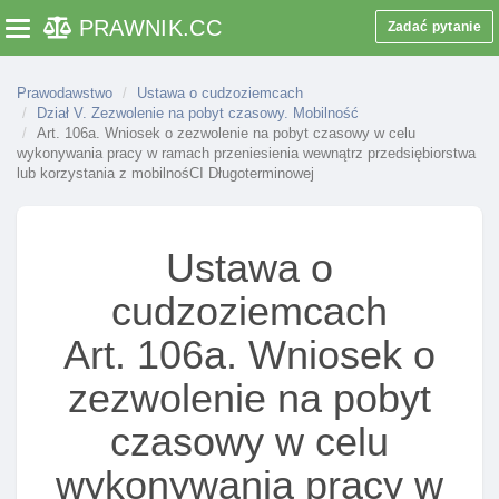
pobyt czasowy dla stażysty
PRAWNIK
.CC
Zadać pytanie
Toggle navigation
Art. 157f. Rozporządzenie w sprawie środków
finansowych wymaganych od cudzoziemca
Prawodawstwo
Ustawa o cudzoziemcach
stażysty
Dział V. Zezwolenie na pobyt czasowy. Mobilność
Art. 106a. Wniosek o zezwolenie na pobyt czasowy w celu
Rozdział 7b. Zezwolenie na pobyt czasowy dla
wykonywania pracy w ramach przeniesienia wewnątrz przedsiębiorstwa
wolontariusza
lub korzystania z mobilnośCI Długoterminowej
Art. 157g. Zezwolenie na pobyt czasowy dla
wolontariusza
Ustawa o
Art. 157h. Tryb wydania zezwolenia na pobyt
czasowy dla wolontariusza
cudzoziemcach
Art. 157i. Odmowa wszczęcia postępowania w
Art. 106a. Wniosek o
sprawie udzielenia zezwolenia na pobyt czasowy
dla wolontariusza
zezwolenie na pobyt
Art. 157j. Przesłanki odmowy udzielenia
zezwolenia na pobyt czasowy dla wolontariusza
czasowy w celu
Art. 157k. Cofnięcie zezwolenia na pobyt czasowy
wykonywania pracy w
dla wolontariusza