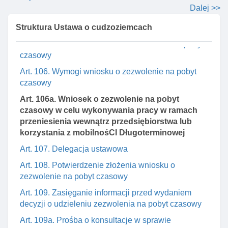
postępowania administracyjnego
Dalej >>
Art. 104. Właściwość organów w sprawach
Struktura Ustawa o cudzoziemcach
zezwolenia na pobyt czasowy
Art. 105. Składanie wniosku o zezwolenie na pobyt
czasowy
Art. 106. Wymogi wniosku o zezwolenie na pobyt
czasowy
Art. 106a. Wniosek o zezwolenie na pobyt
czasowy w celu wykonywania pracy w ramach
przeniesienia wewnątrz przedsiębiorstwa lub
korzystania z mobilnośCI Długoterminowej
Art. 107. Delegacja ustawowa
Art. 108. Potwierdzenie złożenia wniosku o
zezwolenie na pobyt czasowy
Art. 109. Zasięganie informacji przed wydaniem
decyzji o udzieleniu zezwolenia na pobyt czasowy
Art. 109a. Prośba o konsultacje w sprawie