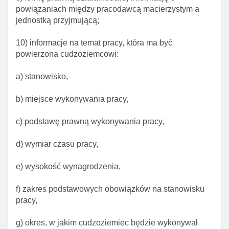
Art. 169a. Dopuszczalność mobilnośCI
powiązaniach między pracodawcą macierzystym a
krótkoterminowej członka rodziny naukowca
jednostką przyjmującą;
Art. 169b. Obowiązki informacyjne organów w
10) informacje na temat pracy, która ma być
sprawach zezwolenia na pobyt czasowy członków
powierzona cudzoziemcowi:
rodziny naukowca
Art. 169c. Obowiązki informacyjne organów w
a) stanowisko,
sprawach udzielenia lub cofnięcia zezwolenia na
pobyt czasowy w celu mobilnośCI
b) miejsce wykonywania pracy,
Długoterminowej członka rodziny naukowca
c) podstawę prawną wykonywania pracy,
Rozdział 9. Pobyt na terytorium rzeczypospolitej
polskiej cudzoziemców bęDących ofiarami handlu
d) wymiar czasu pracy,
ludźMI
Art. 170. Zaświadczenie potwierdzające
e) wysokość wynagrodzenia,
domniemanie, że cudzoziemiec jest ofiarą handlu
ludźMI
f) zakres podstawowych obowiązków na stanowisku
pracy,
Art. 171. Legalność pobytu cudzoziemca na
podstawie zaświadczenia o domniemaniu, że jest
g) okres, w jakim cudzoziemiec będzie wykonywał
ofiarą handlu ludźMI