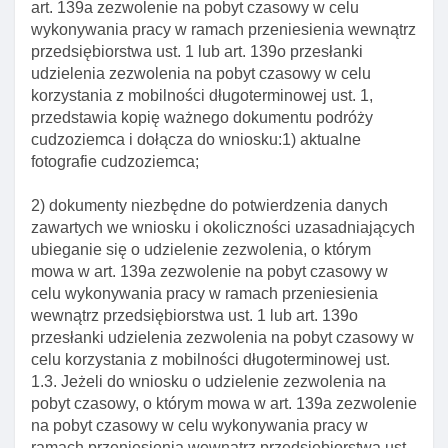
art. 139a zezwolenie na pobyt czasowy w celu
okolicznośCI
wykonywania pracy w ramach przeniesienia wewnątrz
przedsiębiorstwa ust. 1 lub art. 139o przesłanki
Art. 187. Przesłanki fakultatywnego udzielenia
udzielenia zezwolenia na pobyt czasowy w celu
zezwolenia na pobyt czasowy ze względu na inne
korzystania z mobilności długoterminowej ust. 1,
okolicznośCI
przedstawia kopię ważnego dokumentu podróży
Art. 188. Warunki udzielenia zezwolenia na pobyt
cudzoziemca i dołącza do wniosku:1) aktualne
czasowy ze względu na inne okolicznośCI
fotografie cudzoziemca;
Art. 189. Postępowanie w sprawie udzielenia
zezwolenia na pobyt czasowy ze względu na inne
2) dokumenty niezbędne do potwierdzenia danych
okolicznośCI
zawartych we wniosku i okoliczności uzasadniających
ubieganie się o udzielenie zezwolenia, o którym
Art. 190. Okres udzielenia zezwolenia na pobyt
mowa w art. 139a zezwolenie na pobyt czasowy w
czasowy ze względu na inne okolicznośCI
celu wykonywania pracy w ramach przeniesienia
Art. 190a. Przesłanki odmowy się wszczęcia
wewnątrz przedsiębiorstwa ust. 1 lub art. 139o
postępowania w sprawie udzielenia
przesłanki udzielenia zezwolenia na pobyt czasowy w
cudzoziemcowi zezwolenia na pobyt czasowy
celu korzystania z mobilności długoterminowej ust.
1.3. Jeżeli do wniosku o udzielenie zezwolenia na
Art. 191. Wyłączenie stosowania niektórych
pobyt czasowy, o którym mowa w art. 139a zezwolenie
przepisów ustawy do odmowy udzielenia
na pobyt czasowy w celu wykonywania pracy w
zezwolenia na pobyt czasowy ze względu na inne
ramach przeniesienia wewnątrz przedsiębiorstwa ust.