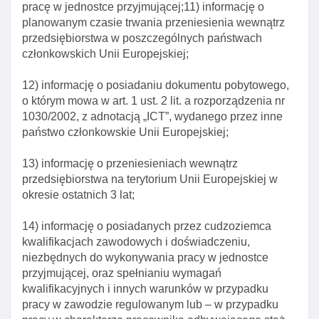
pracę w jednostce przyjmującej;11) informację o
Art. 172. Właściwość organu w sprawach
planowanym czasie trwania przeniesienia wewnątrz
wydawania zaświadczeń o domniemaniu, że
przedsiębiorstwa w poszczególnych państwach
cudzoziemiec jest ofiarą handlu ludźMI
członkowskich Unii Europejskiej;
Art. 173. Obowiązek pouczenia cudzoziemca
12) informację o posiadaniu dokumentu pobytowego,
Art. 174. Powiadomienie o wydaniu zaświadczenia
o którym mowa w art. 1 ust. 2 lit. a rozporządzenia nr
o domniemaniu, że cudzoziemiec jest ofiarą
1030/2002, z adnotacją „ICT”, wydanego przez inne
handlu ludźMI
państwo członkowskie Unii Europejskiej;
Art. 175. Delegacja ustawowa
13) informację o przeniesieniach wewnątrz
Art. 176. Przesłanki udzielenia zezwolenia na
przedsiębiorstwa na terytorium Unii Europejskiej w
pobyt czasowy dla ofiar handlu ludźMI
okresie ostatnich 3 lat;
Art. 177. Okres udzielania zezwolenia na pobyt
czasowy dla ofiar handlu ludźMI
14) informację o posiadanych przez cudzoziemca
kwalifikacjach zawodowych i doświadczeniu,
Art. 178. Wyłączenie stosowania niektórych
niezbędnych do wykonywania pracy w jednostce
przepisów ustawy w postępowaniu w sprawie
przyjmującej, oraz spełnianiu wymagań
zezwolenia na pobyt czasowy dla ofiar handlu
kwalifikacyjnych i innych warunków w przypadku
ludźMI
pracy w zawodzie regulowanym lub – w przypadku
Art. 179. Zapewnienie pomocy tłumacza