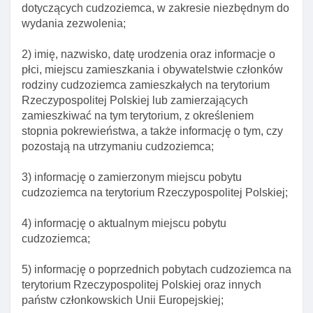
dotyczących cudzoziemca, w zakresie niezbędnym do
Art. 161. Przesłanki udzielenia zezwolenia na
wydania zezwolenia;
pobyt czasowy członkowi rodziny cudzoziemca w
celu połączenia się z rodziną
2) imię, nazwisko, datę urodzenia oraz informacje o
płci, miejscu zamieszkania i obywatelstwie członków
Art. 161a. Zawiadomienie o zamiarze skorzystania
rodziny cudzoziemca zamieszkałych na terytorium
z mobilnośCI przez członków rodziny naukowca
Rzeczypospolitej Polskiej lub zamierzających
Art. 161b. Warunki udzielenia zezwolenia na pobyt
zamieszkiwać na tym terytorium, z określeniem
czasowy w celu mobilnośCI Długoterminowej
stopnia pokrewieństwa, a także informację o tym, czy
członka rodziny naukowca
pozostają na utrzymaniu cudzoziemca;
Art. 162. Okres zezwolenia na pobyt czasowy
3) informację o zamierzonym miejscu pobytu
cudzoziemca w celu połączenia się z rodziną
cudzoziemca na terytorium Rzeczypospolitej Polskiej;
Art. 163. Wymóg posiadania stabilnego I
regularnego dochodu
4) informację o aktualnym miejscu pobytu
cudzoziemca;
Art. 164. Przesłanki odmowy zezwolenia na pobyt
czasowy cudzoziemca w celu połączenia się z
5) informację o poprzednich pobytach cudzoziemca na
rodziną
terytorium Rzeczypospolitej Polskiej oraz innych
Art. 165. Przesłanki odmowy udzielenia
państw członkowskich Unii Europejskiej;
zezwolenia na pobyt czasowy dla członka rodziny