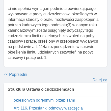
wizy wydanej w celu wykonywania pracy
c) nie spełnia wymagań podmiotu powierzającego
Art. 96. Informacja o unieważnieniu lub cofnięciu
wykonywanie pracy cudzoziemcowi określonych w
wizy schengen wydanej przez inne państwo
informacji starosty o braku możliwości zaspokojenia
potrzeb kadrowych tego podmiotu;3) w danym roku
Art. 96a. Opinia ministra w sprawie cofnięcia
kalendarzowym został osiągnięty dotyczący tego
wydanej wizy krajowej
cudzoziemca limit udzielonych zezwoleń na pobyt
Art. 97. Delegacja ustawowa
czasowy i pracę, określony w przepisach wydanych
na podstawie art. 114a rozporządzenie w sprawie
Dział V. Zezwolenie na pobyt czasowy. Mobilność
określenia limitu udzielanych zezwoleń na pobyt
Rozdział 2. Zezwolenie na pobyt czasowy I pracę
czasowy i pracę ust. 1.
Art. 114. Przesłanki udzielenia zezwolenia na
pobyt czasowy I pracę
<< Poprzedni
Art. 114a. Rozporządzenie w sprawie określenia
Dalej >>
limitu udzielanych zezwoleń na pobyt czasowy I
pracę
Struktura Ustawa o cudzoziemcach
Art. 115. Obowiązek spełnienia wymogów
określonych odrębnymi przepisami
Art. 116. Przesłanki odmowy wszczęcia