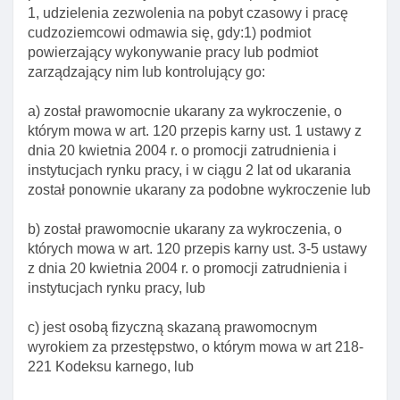
Art. 74. Gromadzenie informacji o wizach
1, udzielenia zezwolenia na pobyt czasowy i pracę
schengen wydanych przez inne państwa
cudzoziemcowi odmawia się, gdy:1) podmiot
Art. 74a. Termin wydania lub odmowy wydania
powierzający wykonywanie pracy lub podmiot
wizy krajowej
zarządzający nim lub kontrolujący go:
Art. 74b. Polecenie przeprowadzenia przez
a) został prawomocnie ukarany za wykroczenie, o
konsula rozmowy z cudzoziemcem
którym mowa w art. 120 przepis karny ust. 1 ustawy z
Art. 75. Decyzja w sprawie odmowy wydania wizy
dnia 20 kwietnia 2004 r. o promocji zatrudnienia i
krajowej
instytucjach rynku pracy, i w ciągu 2 lat od ukarania
został ponownie ukarany za podobne wykroczenie lub
Art. 76. środki odwoławcze od decyzji o odmowie
wydania wizy
b) został prawomocnie ukarany za wykroczenia, o
Art. 77. Dokumenty składane przez cudzoziemca
których mowa w art. 120 przepis karny ust. 3-5 ustawy
ubiegającego się o wizę krajową
z dnia 20 kwietnia 2004 r. o promocji zatrudnienia i
instytucjach rynku pracy, lub
Art. 77a. Przekazanie przez konsula
odwzorowania cyfrowego wniosku o wydanie wizy
c) jest osobą fizyczną skazaną prawomocnym
schengen I przedłożonych dokumentów
wyrokiem za przestępstwo, o którym mowa w art 218-
Art. 77b. Opłaty za przyjęcie I rozpatrzenie wniosku
221 Kodeksu karnego, lub
o wydanie wizy krajowej lub o wydanie wizy
schengen I wizy krajowej