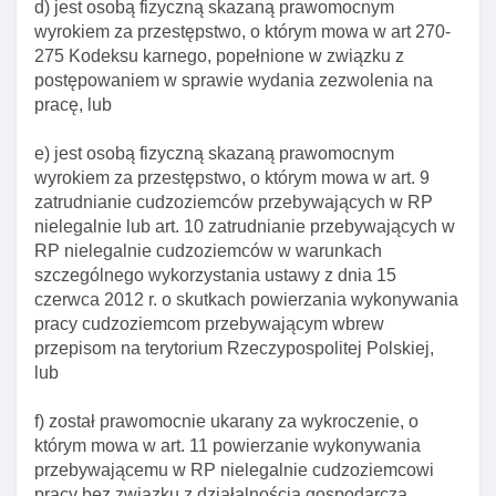
d) jest osobą fizyczną skazaną prawomocnym
wyrokiem za przestępstwo, o którym mowa w art 270-
Art. 78. Forma wizy krajowej
275 Kodeksu karnego, popełnione w związku z
Art. 79. BłąD w naklejce wizowej
postępowaniem w sprawie wydania zezwolenia na
pracę, lub
Art. 79a. Wydanie lub odmowa wydania przez
ministra cudzoziemcowi wizy krajowej
e) jest osobą fizyczną skazaną prawomocnym
Art. 80. Delegacja ustawowa
wyrokiem za przestępstwo, o którym mowa w art. 9
Rozdział 2. Przedłużanie wiz
zatrudnianie cudzoziemców przebywających w RP
nielegalnie lub art. 10 zatrudnianie przebywających w
Art. 82. Przedłużenie okresu ważnośCI wizy lub
RP nielegalnie cudzoziemców w warunkach
okresu pobytu objętego wizą
szczególnego wykorzystania ustawy z dnia 15
Art. 83. Konsultacje w sprawie przedłużenia wizy
czerwca 2012 r. o skutkach powierzania wykonywania
krajowej I informacja o wydanej decyzji
pracy cudzoziemcom przebywającym wbrew
przepisom na terytorium Rzeczypospolitej Polskiej,
Art. 83a. Prośba o przeprowadzenie konsultacji w
lub
sprawie przedłużenia wizy krajowej
Art. 84. Przedłużanie wizy krajowej I właściwość
f) został prawomocnie ukarany za wykroczenie, o
organów w tych sprawach
którym mowa w art. 11 powierzanie wykonywania
przebywającemu w RP nielegalnie cudzoziemcowi
Art. 85. Wniosek o przedłużenie wizy
pracy bez związku z działalnością gospodarczą