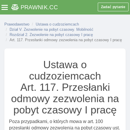
Art. 69. Konsultacje w sprawie wydania wizy
PRAWNIK
.CC
Zadać pytanie
Toggle navigation
schengen
Art. 70. Termin przekazania opinii w sprawie
wydania wizy schengen
Prawodawstwo
Ustawa o cudzoziemcach
Dział V. Zezwolenie na pobyt czasowy. Mobilność
Art. 70a. Rozpatrywanie wniosków o wydanie wizy
Rozdział 2. Zezwolenie na pobyt czasowy I pracę
przez ministra właściwego do spraw
Art. 117. Przesłanki odmowy zezwolenia na pobyt czasowy I pracę
zagranicznych
Art. 71. Formy wymiany informacji w sprawie
Ustawa o
wydania wizy schengen
Art. 72. Konsultacje w sprawie wydania wizy
cudzoziemcach
krajowej cudzoziemcowi, którego dane znajdują
się w systemie informacyjnym schengen
Art. 117. Przesłanki
Art. 72a. Konsultacje w sprawie przyznania
odmowy zezwolenia na
dokumentu pobytowego lub wizy Długoterminowej
albo przedłużenia ich ważnośCI
pobyt czasowy I pracę
Art. 73. Organy informujące organy innych państw
Poza przypadkami, o których mowa w art. 100
o wydaniu wizy schengen
przesłanki odmowy zezwolenia na pobyt czasowy ust.