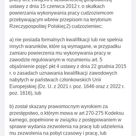
Art. 86. Przesłanki odmowy wszczęcia
ustawy z dnia 15 czerwca 2012 r. o skutkach
postępowania o przedłużenie wizy
powierzania wykonywania pracy cudzoziemcom
przebywającym wbrew przepisom na terytorium
Art. 87. Postępowanie w sprawie przedłużenia
Rzeczypospolitej Polskiej;2) cudzoziemiec:
wizy
Art. 88. Forma przedłużonej wizy krajowej
a) nie posiada formalnych kwalifikacji lub nie spełnia
innych warunków, które są wymagane, w przypadku
Art. 89. Delegacja ustawowa
zamiaru powierzenia mu wykonywania pracy w
Rozdział 3. Cofanie I unieważnianie wiz
zawodzie regulowanym w rozumieniu art. 5
Art. 90. Przesłanki cofnięcia wizy krajowej
objaśnienie pojęć pkt 4 ustawy z dnia 22 grudnia 2015
r. o zasadach uznawania kwalifikacji zawodowych
Art. 91. Przesłanki unieważnienia wizy krajowej
nabytych w państwach członkowskich Unii
Art. 92. Właściwość organów w sprawach cofnięcia
Europejskiej (Dz. U. z 2021 r. poz. 1646 oraz z 2022 r.
lub unieważnienia wizy
poz. 1616), lub
Art. 93. środki odwoławcze od decyzji o cofnięciu
b) został skazany prawomocnym wyrokiem za
lub unieważnieniu wizy
przestępstwo, o którym mowa w art 270-275 Kodeksu
Art. 94. Wydanie I wykonanie decyzji o cofnięciu
karnego, popełnione w związku z postępowaniem w
lub unieważnieniu wizy
sprawie wydania zezwolenia na pracę lub udzielenia
mu zezwolenia na pobyt czasowy i pracę, lub
Art. 95. Informacja o unieważnieniu lub cofnięciu