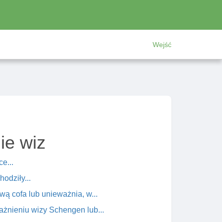
Wejść
ie wiz
e...
odziły...
ą cofa lub unieważnia, w...
ważnieniu wizy Schengen lub...