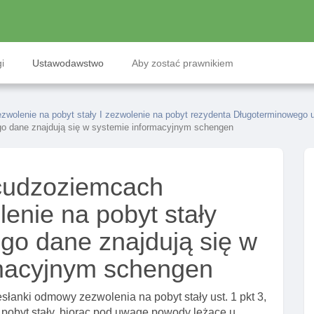
i
Ustawodawstwo
Aby zostać prawnikiem
ezwolenie na pobyt stały I zezwolenie na pobyt rezydenta Długoterminowego 
ego dane znajdują się w systemie informacyjnym schengen
cudzoziemcach
lenie na pobyt stały
go dane znajdują się w
rmacyjnym schengen
słanki odmowy zezwolenia na pobyt stały ust. 1 pkt 3,
pobyt stały, biorąc pod uwagę powody leżące u