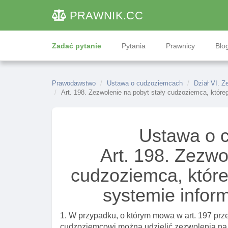
PRAWNIK
.CC
Zadać pytanie
Pytania
Prawnicy
Blog
Prawodawstwo
Ustawa o cudzoziemcach
Dział VI. Z
Art. 198. Zezwolenie na pobyt stały cudzoziemca, któr
Ustawa o 
Art. 198. Zezwo
cudzoziemca, które
systemie info
1. W przypadku, o którym mowa w art. 197 prze
cudzoziemcowi można udzielić zezwolenia na 