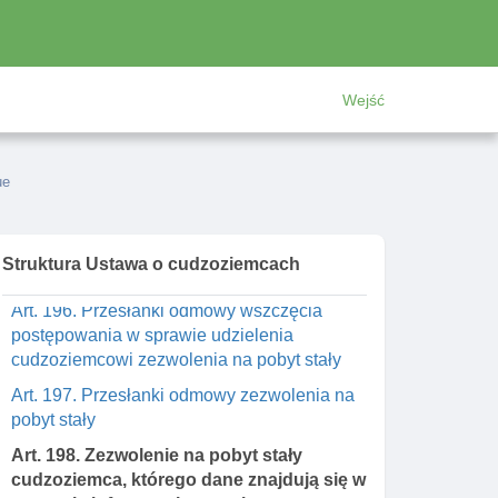
Art. 223. Udzielenie lub cofnięcie
zezwolenia na pobyt rezydenta
Długoterminowego ue
Wejść
Art. 224. Informacja o ochronie
MIędzynarodowej cudzoziemca w rp
Art. 225. Przejęcie przez rp
ue
odpowiedzialnośCI za ochronę
MIędzynarodową
Art. 195. Przesłanki udzielenia zezwolenia
Struktura Ustawa o cudzoziemcach
na pobyt stały
Art. 196. Przesłanki odmowy wszczęcia
postępowania w sprawie udzielenia
cudzoziemcowi zezwolenia na pobyt stały
Art. 197. Przesłanki odmowy zezwolenia na
pobyt stały
Art. 198. Zezwolenie na pobyt stały
cudzoziemca, którego dane znajdują się w