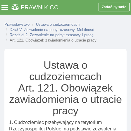
lub unieważnienia wizy
PRAWNIK
.CC
Zadać pytanie
Toggle navigation
Art. 93. środki odwoławcze od decyzji o cofnięciu
lub unieważnieniu wizy
Prawodawstwo
Ustawa o cudzoziemcach
Art. 94. Wydanie I wykonanie decyzji o cofnięciu
Dział V. Zezwolenie na pobyt czasowy. Mobilność
lub unieważnieniu wizy
Rozdział 2. Zezwolenie na pobyt czasowy I pracę
Art. 121. Obowiązek zawiadomienia o utracie pracy
Art. 95. Informacja o unieważnieniu lub cofnięciu
wizy wydanej w celu wykonywania pracy
Art. 96. Informacja o unieważnieniu lub cofnięciu
Ustawa o
wizy schengen wydanej przez inne państwo
cudzoziemcach
Art. 96a. Opinia ministra w sprawie cofnięcia
wydanej wizy krajowej
Art. 121. Obowiązek
Art. 97. Delegacja ustawowa
zawiadomienia o utracie
Dział V. Zezwolenie na pobyt czasowy. Mobilność
pracy
Rozdział 2. Zezwolenie na pobyt czasowy I pracę
Art. 114. Przesłanki udzielenia zezwolenia na
1. Cudzoziemiec przebywający na terytorium
pobyt czasowy I pracę
Rzeczypospolitej Polskiej na podstawie zezwolenia