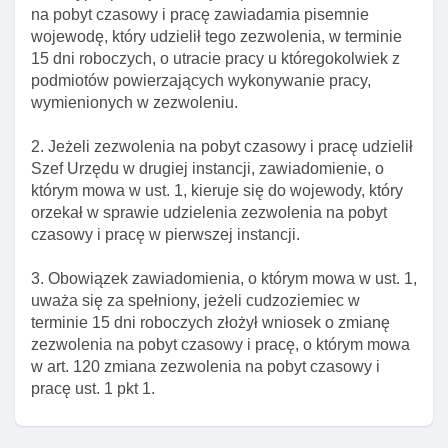
Art. 114a. Rozporządzenie w sprawie określenia
na pobyt czasowy i pracę zawiadamia pisemnie
limitu udzielanych zezwoleń na pobyt czasowy I
wojewodę, który udzielił tego zezwolenia, w terminie
pracę
15 dni roboczych, o utracie pracy u któregokolwiek z
podmiotów powierzających wykonywanie pracy,
Art. 115. Obowiązek spełnienia wymogów
wymienionych w zezwoleniu.
określonych odrębnymi przepisami
Art. 116. Przesłanki odmowy wszczęcia
2. Jeżeli zezwolenia na pobyt czasowy i pracę udzielił
postępowania w sprawie zezwolenia na pobyt
Szef Urzędu w drugiej instancji, zawiadomienie, o
czasowy I pracę
którym mowa w ust. 1, kieruje się do wojewody, który
orzekał w sprawie udzielenia zezwolenia na pobyt
Art. 117. Przesłanki odmowy zezwolenia na pobyt
czasowy i pracę w pierwszej instancji.
czasowy I pracę
Art. 117a. Przesłanki odmowy udzielenia
3. Obowiązek zawiadomienia, o którym mowa w ust. 1,
zezwolenia na pobyt czasowy
uważa się za spełniony, jeżeli cudzoziemiec w
terminie 15 dni roboczych złożył wniosek o zmianę
Art. 117b. Odpowiednie stosowanie przepisów
zezwolenia na pobyt czasowy i pracę, o którym mowa
ustawy o promocji zatrudnienia I instytucjach rynku
w art. 120 zmiana zezwolenia na pobyt czasowy i
pracy
pracę ust. 1 pkt 1.
Art. 118. Elementy decyzji o udzieleniu zezwolenia
na pobyt czasowy I pracę