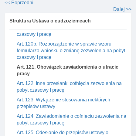
Art. 119. Zmiana danych pracodawcy cudzoziemca
<< Poprzedni
Dalej >>
Art. 120. Zmiana zezwolenia na pobyt czasowy I
pracę
Struktura Ustawa o cudzoziemcach
Art. 120a. Wniosek o zmianę zezwolenia na pobyt
czasowy I pracę
Art. 120b. Rozporządzenie w sprawie wzoru
formularza wniosku o zmianę zezwolenia na pobyt
czasowy I pracę
Art. 121. Obowiązek zawiadomienia o utracie
pracy
Art. 122. Inne przesłanki cofnięcia zezwolenia na
pobyt czasowy I pracę
Art. 123. Wyłączenie stosowania niektórych
przepisów ustawy
Art. 124. Zawiadomienie o cofnięciu zezwolenia na
pobyt czasowy I pracę
Art. 125. Odesłanie do przepisów ustawy o