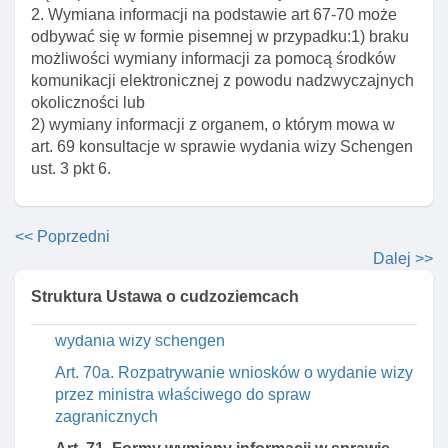
Art. 66. Właściwość organów w sprawach
2. Wymiana informacji na podstawie art 67-70 może
wydawania wiz
odbywać się w formie pisemnej w przypadku:1) braku
możliwości wymiany informacji za pomocą środków
Art. 66a. CzynnośCI ministra właściwego do spraw
komunikacji elektronicznej z powodu nadzwyczajnych
zagranicznych realizowane za pośrednictwem
okoliczności lub
konsula
2) wymiany informacji z organem, o którym mowa w
Art. 67. Wystąpienie do organu innego państwa o
art. 69 konsultacje w sprawie wydania wizy Schengen
opinię w sprawie wydania wizy schengen
ust. 3 pkt 6.
Art. 68. Opinia polskiego organu w sprawie
wydania wizy schengen przez organ innego
państwa
<< Poprzedni
Dalej >>
Art. 69. Konsultacje w sprawie wydania wizy
schengen
Struktura Ustawa o cudzoziemcach
Art. 70. Termin przekazania opinii w sprawie
wydania wizy schengen
Art. 70a. Rozpatrywanie wniosków o wydanie wizy
przez ministra właściwego do spraw
zagranicznych