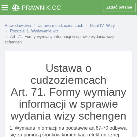
Rozdział 1. Wydawanie wiz
PRAWNIK
.CC
Zadać pytanie
Toggle navigation
Art. 58. Rodzaje wiz wydawanych cudzoziemcowi
Prawodawstwo
Ustawa o cudzoziemcach
Dział IV. Wizy
Art. 59. Wiza krajowa
Rozdział 1. Wydawanie wiz
Art. 60. Cel wydania wizy schengen lub wizy
Art. 71. Formy wymiany informacji w sprawie wydania wizy
schengen
krajowej
Art. 61. Dokumenty określające status członków
misji dyplomatycznych I urzęDów konsularnych
Ustawa o
państw obcych
Art. 62. Dokumenty uprawniające do wjazdu do rp I
cudzoziemcach
pobytu członków misji dyplomatycznych I urzęDów
Art. 71. Formy wymiany
konsularnych państw obcych
Art. 63. Delegacja ustawowa
informacji w sprawie
Art. 64. Wiza w celu wykonywania pracy
wydania wizy schengen
Art. 64a. Warunki wydania wizy krajowej
1. Wymiana informacji na podstawie art 67-70 odbywa
Art. 65. Przesłanki odmowy wydania wizy krajowej
się za pomocą środków komunikacji elektronicznej.