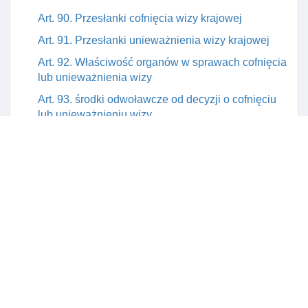
Art. 90. Przesłanki cofnięcia wizy krajowej
Art. 91. Przesłanki unieważnienia wizy krajowej
Art. 92. Właściwość organów w sprawach cofnięcia
lub unieważnienia wizy
Art. 93. środki odwoławcze od decyzji o cofnięciu
lub unieważnieniu wizy
Art. 94. Wydanie I wykonanie decyzji o cofnięciu
lub unieważnieniu wizy
Art. 95. Informacja o unieważnieniu lub cofnięciu
wizy wydanej w celu wykonywania pracy
Art. 96. Informacja o unieważnieniu lub cofnięciu
wizy schengen wydanej przez inne państwo
Art. 96a. Opinia ministra w sprawie cofnięcia
wydanej wizy krajowej
Art. 97. Delegacja ustawowa
Dział V. Zezwolenie na pobyt czasowy. Mobilność