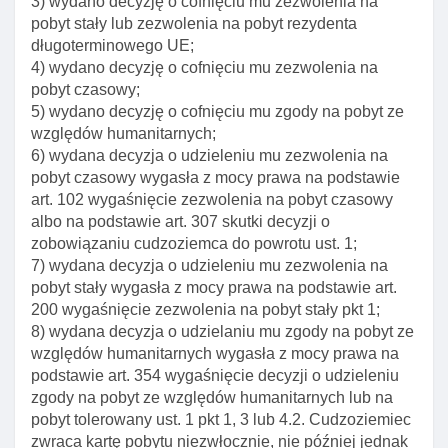
3) wydano decyzję o cofnięciu mu zezwolenia na
Art. 228. Dokumenty cudzoziemca bez jego podpisu
pobyt stały lub zezwolenia na pobyt rezydenta
długoterminowego UE;
Art. 229. Zasady wydawania I wymiany dokumentów
4) wydano decyzję o cofnięciu mu zezwolenia na
Art. 230. Termin składania wniosku o wymianę
pobyt czasowy;
dokumentów
5) wydano decyzję o cofnięciu mu zgody na pobyt ze
względów humanitarnych;
Art. 231. Wymogi wniosku o wydanie lub wymianę
6) wydana decyzja o udzieleniu mu zezwolenia na
dokumentów
pobyt czasowy wygasła z mocy prawa na podstawie
Art. 232. Zawiadomienie o utracie lub uszkodzeniu
art. 102 wygaśnięcie zezwolenia na pobyt czasowy
dokumentu
albo na podstawie art. 307 skutki decyzji o
zobowiązaniu cudzoziemca do powrotu ust. 1;
Art. 233. Zawiadomienie o odzyskaniu utraconego
7) wydana decyzja o udzieleniu mu zezwolenia na
dokumentu
pobyt stały wygasła z mocy prawa na podstawie art.
Art. 234. Obowiązki znalazcy dokumentu
200 wygaśnięcie zezwolenia na pobyt stały pkt 1;
cudzoziemca
8) wydana decyzja o udzielaniu mu zgody na pobyt ze
względów humanitarnych wygasła z mocy prawa na
Art. 235. Opłata za wydanie lub wymianę
podstawie art. 354 wygaśnięcie decyzji o udzieleniu
dokumentów
zgody na pobyt ze względów humanitarnych lub na
Art. 236. Zwolnienie z opłaty za wydanie lub
pobyt tolerowany ust. 1 pkt 1, 3 lub 4.2. Cudzoziemiec
wymianę dokumentów
zwraca kartę pobytu niezwłocznie, nie później jednak