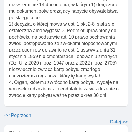
niż w terminie 14 dni od dnia, w którym:1) doręczono
Art. 236a. Zwrot opłaty uiszczonej w sprawie
mu dokument potwierdzający nabycie obywatelstwa
wydania polskiego dokumentu podróży dla
polskiego albo
cudzoziemca
2) decyzja, o której mowa w ust. 1 pkt 2-8, stała się
Art. 237. Ulga w opłacie za wydanie lub wymianę
ostateczna albo wygasła.3. Podmiot uprawniony do
dokumentów
pochówku na podstawie art. 10 prawo pochowania
Art. 238. Podwyższona opłata za wymianę
zwłok, postępowanie ze zwłokami niepochowanymi
utraconych lub zniszczonych dokumentów
przez podmioty uprawnione ust. 1 ustawy z dnia 31
stycznia 1959 r. o cmentarzach i chowaniu zmarłych
Art. 239. Delegacja ustawowa
(Dz. U. z 2020 r. poz. 1947 oraz z 2022 r. poz. 2705)
Art. 240. Przesłanki wydania karty pobytu
niezwłocznie zwraca kartę pobytu zmarłego
cudzoziemca organowi, który tę kartę wydał.
Art. 241. Przesłanki wymiany karty pobytu
4. Organ, któremu zwrócono kartę pobytu, wydaje na
Art. 242. Uprawnienia wynikające z karty pobytu
wniosek cudzoziemca nieodpłatnie zaświadczenie o
zwrocie karty pobytu ważne przez okres 30 dni.
Art. 243. Okres ważnośCI karty pobytu
Art. 244. Dane zawarte w karcie pobytu
<< Poprzedni
Art. 245. Właściwość organów w sprawach karty
Dalej >>
pobytu
Art. 246. Pobieranie odcisków linii papilarnych od