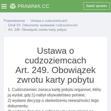
PRAWNIK
.CC
Zadać pytanie
Toggle navigation
Art. 207. Informacje zasięgane przez wojewodę
przed wydaniem decyzji o zezwoleniu na pobyt stały
Art. 207a. Strona postępowania w sprawie
Prawodawstwo
Ustawa o cudzoziemcach
Dział VII. Dokumenty wydawane cudzoziemcom
zezwolenia na pobyt stały cudzoziemca
Art. 249. Obowiązek zwrotu karty pobytu
Art. 208. Opinia wojewody w sprawie przesłanek do
cofnięcia zezwolenia na pobyt stały
Art. 208a. Prośba o konsultacje w sprawie wydania
Ustawa o
zezwolenia na pobyt stały
cudzoziemcach
Art. 208b. Opinia wojewody w sprawie zezwolenia na
pobyt stały
Art. 249. Obowiązek
Art. 210. Termin wydania decyzji w sprawie
zwrotu karty pobytu
udzielenia cudzoziemcowi zezwolenia na pobyt stały
Dział VII. Dokumenty wydawane cudzoziemcom
1. Cudzoziemiec zwraca kartę pobytu organowi, który
ją wydał, gdy:1) nabył obywatelstwo polskie;
Art. 226. Dokumenty wydawane cudzoziemcowi
2) wydano decyzję o stwierdzeniu nieważności tego
Art. 227. Decyzja o stwierdzeniu nieważnośCI
dokumentu;
wydanego dokumentu