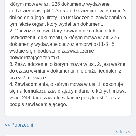
Art. 207. Informacje zasięgane przez wojewodę
którym mowa w art. 226 dokumenty wydawane
przed wydaniem decyzji o zezwoleniu na pobyt stały
cudzoziemcowi pkt 1-3 i 5, cudzoziemiec, w terminie 3
dni od dnia jego utraty lub uszkodzenia, zawiadamia o
Art. 207a. Strona postępowania w sprawie
tym fakcie organ, który wydał ten dokument.
zezwolenia na pobyt stały cudzoziemca
2. Cudzoziemcowi, który zawiadomił o utracie lub
Art. 208. Opinia wojewody w sprawie przesłanek do
uszkodzeniu dokumentu, o którym mowa w art. 226
cofnięcia zezwolenia na pobyt stały
dokumenty wydawane cudzoziemcowi pkt 1-3 i 5,
wydaje się nieodpłatnie zaświadczenie
Art. 208a. Prośba o konsultacje w sprawie wydania
potwierdzające ten fakt.
zezwolenia na pobyt stały
3. Zaświadczenie, o którym mowa w ust. 2, jest ważne
Art. 208b. Opinia wojewody w sprawie zezwolenia na
do czasu wymiany dokumentu, nie dłużej jednak niż
pobyt stały
przez 2 miesiące.
4. Zawiadomienia, o którym mowa w ust. 1, dokonuje
Art. 210. Termin wydania decyzji w sprawie
się na formularzu zawierającym dane, o których mowa
udzielenia cudzoziemcowi zezwolenia na pobyt stały
w art. 244 dane zawarte w karcie pobytu ust. 1, oraz
Dział VII. Dokumenty wydawane cudzoziemcom
podpis zawiadamiającego.
Art. 226. Dokumenty wydawane cudzoziemcowi
Art. 227. Decyzja o stwierdzeniu nieważnośCI
<< Poprzedni
wydanego dokumentu
Dalej >>