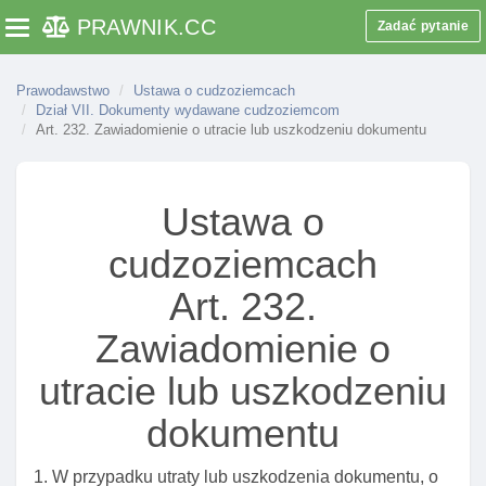
którego dane znajdują się w systemie informacyjnym
PRAWNIK
.CC
Zadać pytanie
Toggle navigation
schengen
Art. 199. Przesłanki cofnięcia zezwolenia na pobyt
Prawodawstwo
Ustawa o cudzoziemcach
stały
Dział VII. Dokumenty wydawane cudzoziemcom
Art. 232. Zawiadomienie o utracie lub uszkodzeniu dokumentu
Art. 200. Wygaśnięcie zezwolenia na pobyt stały
Art. 201. Decyzja w sprawie udzielenia, odmowy
udzielenia I cofnięcia zezwolenia na pobyt stały
Ustawa o
Art. 202. Składanie wniosku o zezwolenie na pobyt
stały
cudzoziemcach
Art. 203. Wymogi wniosku o zezwolenie na pobyt
Art. 232.
stały
Zawiadomienie o
Art. 204. Delegacja ustawowa
utracie lub uszkodzeniu
Art. 205. Postępowanie w sprawie zezwolenia na
pobyt stały małżonka obywatela polskiego
dokumentu
Art. 206. Potwierdzenie złożenia wniosku o
udzielenie zezwolenia na pobyt stały
1. W przypadku utraty lub uszkodzenia dokumentu, o