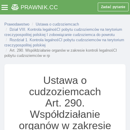
PRAWNIK
.CC
Zadać pytanie
Toggle navigation
Art. 274. Uprawnienia wynikające z dokumentu
„zgoda na pobyt tolerowany”
Art. 275. Okres ważnośCI dokumentu „zgoda na
Prawodawstwo
Ustawa o cudzoziemcach
Dział VIII. Kontrola legalnośCI pobytu cudzoziemców na terytorium
pobyt tolerowany”
rzeczypospolitej polskiej I zobowiązanie cudzoziemca do powrotu
Art. 276. Elementy dokumentu „zgoda na pobyt
Rozdział 1. Kontrola legalnośCI pobytu cudzoziemców na terytorium
rzeczypospolitej polskiej
tolerowany”
Art. 290. Współdziałanie organów w zakresie kontroli legalnośCI
Art. 277. Właściwość organów w sprawach
pobytu cudzoziemców w rp
dokumentu „zgoda na pobyt tolerowany”
Art. 278. Pobieranie odcisków linii papilarnych od
Ustawa o
składającego wniosek w sprawie dokumentu „zgoda
na pobyt tolerowany”
cudzoziemcach
Art. 279. Odbiór dokumentu „zgoda na pobyt
Art. 290.
tolerowany” przez cudzoziemca
Art. 280. Wymiana I zwrot dokumentu „zgoda na
Współdziałanie
pobyt tolerowany”
organów w zakresie
Art. 281. Unieważnienie dokumentu „zgoda na pobyt