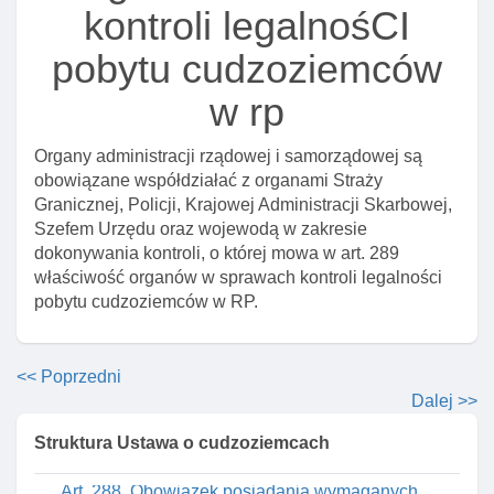
tolerowany”
kontroli legalnośCI
Art. 282. Odbiór dokumentów podróży dla
pobytu cudzoziemców
cudzoziemca
Art. 283. Posługiwanie się przez cudzoziemca
w rp
dokumentami, które był zobowiązany zwróCIć
Organy administracji rządowej i samorządowej są
Art. 284. Informacje o niezwróconych przez
obowiązane współdziałać z organami Straży
cudzoziemców dokumentach
Granicznej, Policji, Krajowej Administracji Skarbowej,
Art. 285. Delegacja ustawowa
Szefem Urzędu oraz wojewodą w zakresie
dokonywania kontroli, o której mowa w art. 289
Art. 286. Lista podróżujących
właściwość organów w sprawach kontroli legalności
Art. 287. Delegacja ustawowa
pobytu cudzoziemców w RP.
Dział VIII. Kontrola legalnośCI pobytu cudzoziemców
na terytorium rzeczypospolitej polskiej I zobowiązanie
cudzoziemca do powrotu
<< Poprzedni
Dalej >>
Rozdział 1. Kontrola legalnośCI pobytu
cudzoziemców na terytorium rzeczypospolitej
Struktura Ustawa o cudzoziemcach
polskiej
Art. 288. Obowiązek posiadania wymaganych