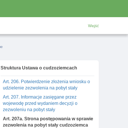
odmowy udzielenia I cofnięcia zezwolenia
na pobyt stały
Art. 202. Składanie wniosku o zezwolenie na
Wejść
pobyt stały
Art. 203. Wymogi wniosku o zezwolenie na
pobyt stały
ue
Art. 204. Delegacja ustawowa
Art. 205. Postępowanie w sprawie
zezwolenia na pobyt stały małżonka
Struktura Ustawa o cudzoziemcach
obywatela polskiego
Art. 206. Potwierdzenie złożenia wniosku o
udzielenie zezwolenia na pobyt stały
Art. 207. Informacje zasięgane przez
wojewodę przed wydaniem decyzji o
zezwoleniu na pobyt stały
Art. 207a. Strona postępowania w sprawie
zezwolenia na pobyt stały cudzoziemca