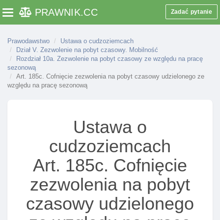
pobyt czasowy dla ofiar handlu ludźMI
PRAWNIK
.CC
Zadać pytanie
Toggle navigation
Art. 177. Okres udzielania zezwolenia na pobyt
czasowy dla ofiar handlu ludźMI
Prawodawstwo
Ustawa o cudzoziemcach
Art. 178. Wyłączenie stosowania niektórych
Dział V. Zezwolenie na pobyt czasowy. Mobilność
przepisów ustawy w postępowaniu w sprawie
Rozdział 10a. Zezwolenie na pobyt czasowy ze względu na pracę
zezwolenia na pobyt czasowy dla ofiar handlu
sezonową
Art. 185c. Cofnięcie zezwolenia na pobyt czasowy udzielonego ze
ludźMI
względu na pracę sezonową
Art. 179. Zapewnienie pomocy tłumacza
Art. 180. Przesłanki cofnięcia zezwolenia na pobyt
czasowy dla ofiar handlu ludźMI
Ustawa o
Rozdział 10. Zezwolenie na pobyt czasowy ze
cudzoziemcach
względu na okolicznośCI wymagające
krótkotrwałego pobytu
Art. 185c. Cofnięcie
Art. 181. Zezwolenie na pobyt czasowy ze względu
zezwolenia na pobyt
na okolicznośCI wymagające krótkotrwałego
pobytu na terytorium rp
czasowy udzielonego
Art. 182. Wyłączenie stosowania niektórych