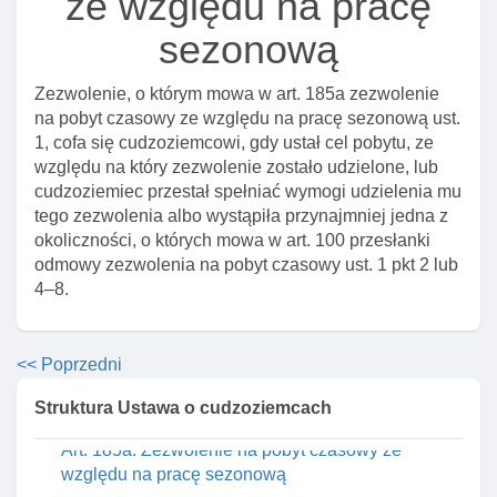
ze względu na pracę
przepisów ustawy w postępowaniu w sprawie
udzielenia zezwolenia na pobyt czasowy ze
sezonową
względu na okolicznośCI wymagające
krótkotrwałego pobytu na terytorium rp
Zezwolenie, o którym mowa w art. 185a zezwolenie
Art. 183. Konsultacje w sprawie wniosku o
na pobyt czasowy ze względu na pracę sezonową ust.
zezwolenie na pobyt czasowy ze względu na
1, cofa się cudzoziemcowi, gdy ustał cel pobytu, ze
okolicznośCI wymagające krótkotrwałego pobytu
względu na który zezwolenie zostało udzielone, lub
na terytorium rp
cudzoziemiec przestał spełniać wymogi udzielenia mu
tego zezwolenia albo wystąpiła przynajmniej jedna z
Art. 184. Przesłanki odmowy zezwolenia na pobyt
okoliczności, o których mowa w art. 100 przesłanki
czasowy ze względu na okolicznośCI wymagające
odmowy zezwolenia na pobyt czasowy ust. 1 pkt 2 lub
krótkotrwałego pobytu na terytorium rp
4–8.
Art. 185. Przesłanki cofnięcia zezwolenia na pobyt
czasowy ze względu na okolicznośCI wymagające
krótkotrwałego pobytu na terytorium rp
<< Poprzedni
Rozdział 10a. Zezwolenie na pobyt czasowy ze
Struktura Ustawa o cudzoziemcach
względu na pracę sezonową
Art. 185a. Zezwolenie na pobyt czasowy ze
względu na pracę sezonową