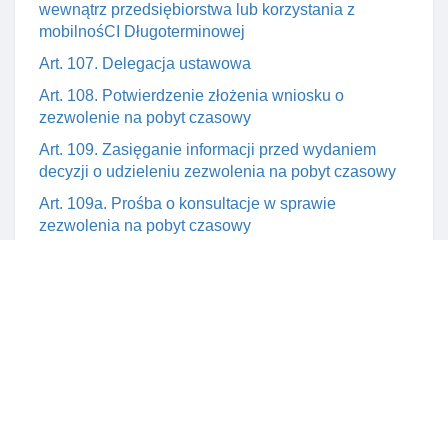
wewnątrz przedsiębiorstwa lub korzystania z
mobilnośCI Długoterminowej
Art. 107. Delegacja ustawowa
Art. 108. Potwierdzenie złożenia wniosku o
zezwolenie na pobyt czasowy
Art. 109. Zasięganie informacji przed wydaniem
decyzji o udzieleniu zezwolenia na pobyt czasowy
Art. 109a. Prośba o konsultacje w sprawie
zezwolenia na pobyt czasowy
Art. 109b. Opinia wojewody w sprawie cofnięcia
zezwolenia na pobyt czasowy
Art. 111. Opinia wojewody w sprawie przesłanek do
cofnięcia zezwolenia na pobyt czasowy
Art. 112a. Termin wydania decyzji w sprawie
udzielenia cudzoziemcowi zezwolenia na pobyt
czasowy
Art. 113. Obowiązek zawiadomienia o ustaniu