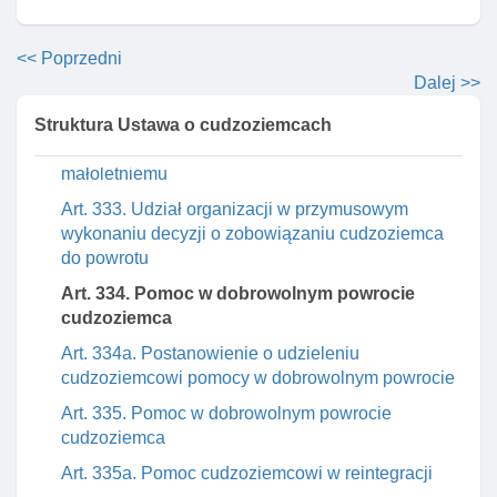
Art. 329a. Decyzja o zobowiązaniu cudzoziemca
do powrotu
<< Poprzedni
Art. 330. Negatywne przesłanki wykonania decyzji
Dalej >>
o zobowiązaniu cudzoziemca do powrotu
Struktura Ustawa o cudzoziemcach
Art. 332. Przesłanki wykonania decyzji o
zobowiązaniu cudzoziemca do powrotu wydaną
małoletniemu
Art. 333. Udział organizacji w przymusowym
wykonaniu decyzji o zobowiązaniu cudzoziemca
do powrotu
Art. 334. Pomoc w dobrowolnym powrocie
cudzoziemca
Art. 334a. Postanowienie o udzieleniu
cudzoziemcowi pomocy w dobrowolnym powrocie
Art. 335. Pomoc w dobrowolnym powrocie
cudzoziemca
Art. 335a. Pomoc cudzoziemcowi w reintegracji