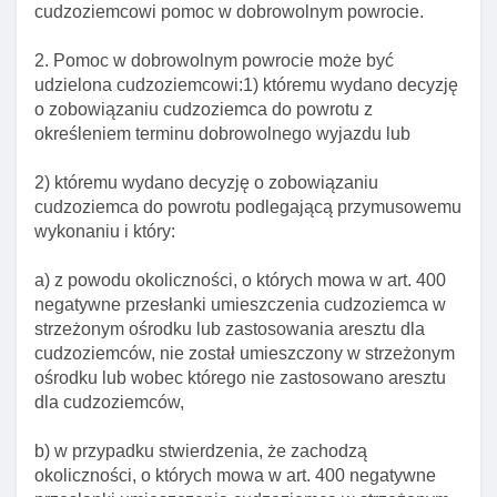
Dział VIII. Kontrola legalnośCI pobytu cudzoziemców
cudzoziemcowi pomoc w dobrowolnym powrocie.
na terytorium rzeczypospolitej polskiej I zobowiązanie
cudzoziemca do powrotu
2. Pomoc w dobrowolnym powrocie może być
udzielona cudzoziemcowi:1) któremu wydano decyzję
Rozdział 1. Kontrola legalnośCI pobytu
o zobowiązaniu cudzoziemca do powrotu z
cudzoziemców na terytorium rzeczypospolitej
określeniem terminu dobrowolnego wyjazdu lub
polskiej
Art. 288. Obowiązek posiadania wymaganych
2) któremu wydano decyzję o zobowiązaniu
dokumentów
cudzoziemca do powrotu podlegającą przymusowemu
Art. 289. Właściwość organów w sprawach kontroli
wykonaniu i który:
legalnośCI pobytu cudzoziemców w rp
a) z powodu okoliczności, o których mowa w art. 400
Art. 290. Współdziałanie organów w zakresie
negatywne przesłanki umieszczenia cudzoziemca w
kontroli legalnośCI pobytu cudzoziemców w rp
strzeżonym ośrodku lub zastosowania aresztu dla
Art. 291. Kontrola legalnośCI pobytu
cudzoziemców, nie został umieszczony w strzeżonym
cudzoziemców w rp
ośrodku lub wobec którego nie zastosowano aresztu
dla cudzoziemców,
Art. 292. Upoważnienie do przeprowadzenia
kontroli legalnośCI pobytu cudzoziemców w rp
b) w przypadku stwierdzenia, że zachodzą
Art. 293. Uprawnienia kontrolujących legalność
okoliczności, o których mowa w art. 400 negatywne
pobytu cudzoziemców w rp