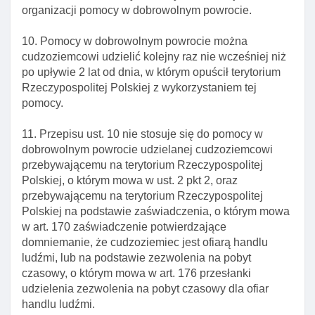
Art. 323. Adnotacja w dokumencie podróży
organizacji pomocy w dobrowolnym powrocie.
cudzoziemca o decyzji o zobowiązaniu
cudzoziemca do powrotu
10. Pomocy w dobrowolnym powrocie można
cudzoziemcowi udzielić kolejny raz nie wcześniej niż
Art. 324. CzynnośCI organu wydającego decyzję o
po upływie 2 lat od dnia, w którym opuścił terytorium
zobowiązaniu cudzoziemca do powrotu
Rzeczypospolitej Polskiej z wykorzystaniem tej
Art. 325. Wniosek komendanta głównego sg o
pomocy.
wydanie cudzoziemcowi dokumentu podróży
11. Przepisu ust. 10 nie stosuje się do pomocy w
Art. 326. Postępowanie w sprawie zobowiązania
dobrowolnym powrocie udzielanej cudzoziemcowi
do powrotu cudzoziemca bęDącego małżonkiem
przebywającemu na terytorium Rzeczypospolitej
obywatela polskiego lub cudzoziemca
Polskiej, o którym mowa w ust. 2 pkt 2, oraz
Art. 327. Zapewnienie cudzoziemcowi pomocy
przebywającemu na terytorium Rzeczypospolitej
tłumacza
Polskiej na podstawie zaświadczenia, o którym mowa
w art. 170 zaświadczenie potwierdzające
Art. 328. Informowanie cudzoziemca o
domniemanie, że cudzoziemiec jest ofiarą handlu
organizacjach pozarządowych udzielających
ludźmi, lub na podstawie zezwolenia na pobyt
cudzoziemcom pomocy
czasowy, o którym mowa w art. 176 przesłanki
Art. 329. Przymusowe wykonanie decyzji o
udzielenia zezwolenia na pobyt czasowy dla ofiar
zobowiązaniu cudzoziemca do powrotu
handlu ludźmi.