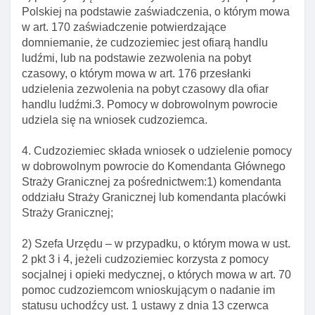
cudzoziemca do powrotu
Polskiej na podstawie zaświadczenia, o którym mowa
Art. 303. Negatywne przesłanki wszczęcia
w art. 170 zaświadczenie potwierdzające
postepowania w sprawie zobowiązania
domniemanie, że cudzoziemiec jest ofiarą handlu
cudzoziemca do powrotu
ludźmi, lub na podstawie zezwolenia na pobyt
czasowy, o którym mowa w art. 176 przesłanki
Art. 303a. Decyzja o przekazaniu cudzoziemca do
udzielenia zezwolenia na pobyt czasowy dla ofiar
innego państwa
handlu ludźmi.3. Pomocy w dobrowolnym powrocie
Art. 303b. Postanowienie o opuszczeniu przez
udziela się na wniosek cudzoziemca.
cudzoziemca terytorium rzeczypospolitej polskiej
4. Cudzoziemiec składa wniosek o udzielenie pomocy
Art. 304. Pouczenie o możliwośCI złożenia
w dobrowolnym powrocie do Komendanta Głównego
wniosku o udzielenie ochrony MIędzynarodowe
Straży Granicznej za pośrednictwem:1) komendanta
Art. 305. Zawieszenie postępowania w sprawie
oddziału Straży Granicznej lub komendanta placówki
zobowiązania cudzoziemca do powrotu
Straży Granicznej;
Art. 306. Wygaśnięcie decyzji o zobowiązaniu
2) Szefa Urzędu – w przypadku, o którym mowa w ust.
cudzoziemca do powrotu
2 pkt 3 i 4, jeżeli cudzoziemiec korzysta z pomocy
Art. 307. Skutki decyzji o zobowiązaniu
socjalnej i opieki medycznej, o których mowa w art. 70
cudzoziemca do powrotu
pomoc cudzoziemcom wnioskującym o nadanie im
Art. 308. Wyłączenie stosowania przepisów ustawy
statusu uchodźcy ust. 1 ustawy z dnia 13 czerwca