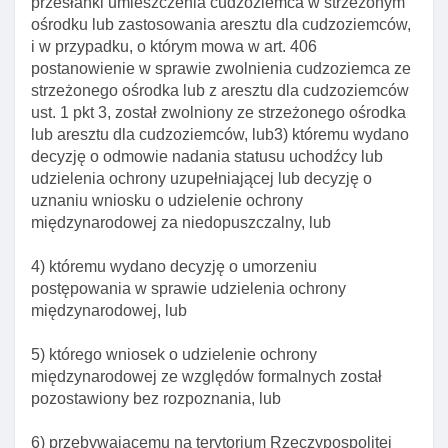
przesłanki umieszczenia cudzoziemca w strzeżonym
ośrodku lub zastosowania aresztu dla cudzoziemców,
Art. 294. Obowiązki kontrolowanego cudzoziemca
i w przypadku, o którym mowa w art. 406
Art. 295. Pobieranie w toku kontroli odcisków linii
postanowienie w sprawie zwolnienia cudzoziemca ze
papilarnych od cudzoziemca
strzeżonego ośrodka lub z aresztu dla cudzoziemców
ust. 1 pkt 3, został zwolniony ze strzeżonego ośrodka
Art. 296. CzynnośCI kontrolującego po
lub aresztu dla cudzoziemców, lub3) któremu wydano
przeprowadzeniu kontroli
decyzję o odmowie nadania statusu uchodźcy lub
Art. 297. Protokół kontroli legalnośCI pobytu
udzielenia ochrony uzupełniającej lub decyzję o
cudzoziemców w rp
uznaniu wniosku o udzielenie ochrony
międzynarodowej za niedopuszczalny, lub
Art. 298. Notatka służbowa po kontroli legalnośCI
pobytu cudzoziemca
4) któremu wydano decyzję o umorzeniu
Rozdział 2. Zobowiązanie cudzoziemca do powrotu
postępowania w sprawie udzielenia ochrony
Art. 299. Obowiązek opuszczenia terytorium rp
międzynarodowej, lub
Art. 300. Przedłużenie okresu pobytu cudzoziemca
5) którego wniosek o udzielenie ochrony
Art. 301. Odmowa pobytu przedłużenia okresu
międzynarodowej ze względów formalnych został
pobytu w ramach ruchu bezwizowego
pozostawiony bez rozpoznania, lub
Art. 302. Przesłanki decyzji o zobowiązaniu
6) przebywającemu na terytorium Rzeczypospolitej