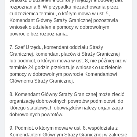
wniosku o udzielenie ochrony międzynarodowej bez
Art. 316. Przedłużenie terminu dobrowolnego
rozpoznania.6. W przypadku niezachowania przez
wyjazdu cudzoziemca
cudzoziemca terminu, o którym mowa w ust. 5,
Komendant Główny Straży Granicznej pozostawia
Art. 317. Obowiązki cudzoziemca określone w
wniosek o udzielenie pomocy w dobrowolnym
decyzji o zobowiązaniu cudzoziemca do
powrocie bez rozpoznania.
dobrowolnego wyjazdu
Art. 318. Zakaz ponownego wjazdu na terytorium
7. Szef Urzędu, komendant oddziału Straży
rp I innych państw obszaru schengen
Granicznej, komendant placówki Straży Granicznej
Art. 319. Okresy zakazów ponownego wjazdu na
lub podmiot, o którym mowa w ust. 8, nie później niż w
terytorium rp I innych państw obszaru schengen
terminie 24 godzin przekazuje wniosek o udzielenie
pomocy w dobrowolnym powrocie Komendantowi
Art. 320. Cofnięcie zakazu ponownego wjazdu na
Głównemu Straży Granicznej.
terytorium rp I innych państw obszaru schengen
Art. 321. Organ wyższego stopnia w sprawach o
8. Komendant Główny Straży Granicznej może zlecić
zobowiązaniu cudzoziemca do powrotu,
organizację dobrowolnych powrotów podmiotowi, do
przedłużenie terminu dobrowolnego wyjazdu oraz
którego statutowych obowiązków należy organizacja
cofnięcie zakazu ponownego wjazdu
dobrowolnych powrotów.
Art. 322. Forma przekazywania przez organy
9. Podmiot, o którym mowa w ust. 8, współdziała z
decyzji o zobowiązaniu cudzoziemca do powrotu
Komendantem Głównym Straży Granicznej w zakresie