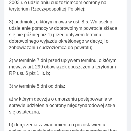
wobec niektórych cudzoziemców
2003 r. o udzielaniu cudzoziemcom ochrony na
terytorium Rzeczypospolitej Polskiej;
Art. 308a. Odpowiednie stosowanie przepisów
ustawy do członków rodzin cudzoziemców
3) podmiotu, o którym mowa w ust. 8.5. Wniosek o
Art. 308b. Odpowiednie stosowanie przepisów
udzielenie pomocy w dobrowolnym powrocie składa
ustawy do cudzoziemców posiadających
się nie później niż:1) przed upływem terminu
zezwolenie na pobyt czasowy, którzy przestali
dobrowolnego wyjazdu określonego w decyzji o
przebywać na terytorium rp
zobowiązaniu cudzoziemca do powrotu;
Art. 309. Obowiązki organu wydającego decyzję o
2) w terminie 7 dni przed upływem terminu, o którym
zobowiązaniu cudzoziemca do powrotu
mowa w art. 299 obowiązek opuszczenia terytorium
Art. 310. Właściwość organów w sprawach decyzji
RP ust. 6 pkt 1 lit. b;
o zobowiązaniu cudzoziemca do powrotu
3) w terminie 5 dni od dnia:
Art. 312. Delegacja ustawowa
Art. 314. Obowiązek pouczenia cudzoziemca o
a) w którym decyzja o umorzeniu postępowania w
obowiązku wyjazdu na terytorium innego państwa
sprawie udzielenia ochrony międzynarodowej stała
się ostateczna,
Art. 315. Określanie w decyzji terminu
dobrowolnego wyjazdu cudzoziemca oraz państwa
b) doręczenia zawiadomienia o pozostawieniu
powrotu