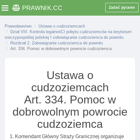
PRAWNIK
.CC
Zadać pytanie
Toggle navigation
Art. 279. Odbiór dokumentu „zgoda na pobyt
tolerowany” przez cudzoziemca
Art. 280. Wymiana I zwrot dokumentu „zgoda na
Prawodawstwo
Ustawa o cudzoziemcach
Dział VIII. Kontrola legalnośCI pobytu cudzoziemców na terytorium
pobyt tolerowany”
rzeczypospolitej polskiej I zobowiązanie cudzoziemca do powrotu
Art. 281. Unieważnienie dokumentu „zgoda na pobyt
Rozdział 2. Zobowiązanie cudzoziemca do powrotu
Art. 334. Pomoc w dobrowolnym powrocie cudzoziemca
tolerowany”
Art. 282. Odbiór dokumentów podróży dla
cudzoziemca
Ustawa o
Art. 283. Posługiwanie się przez cudzoziemca
dokumentami, które był zobowiązany zwróCIć
cudzoziemcach
Art. 284. Informacje o niezwróconych przez
Art. 334. Pomoc w
cudzoziemców dokumentach
dobrowolnym powrocie
Art. 285. Delegacja ustawowa
Art. 286. Lista podróżujących
cudzoziemca
Art. 287. Delegacja ustawowa
1. Komendant Główny Straży Granicznej organizuje