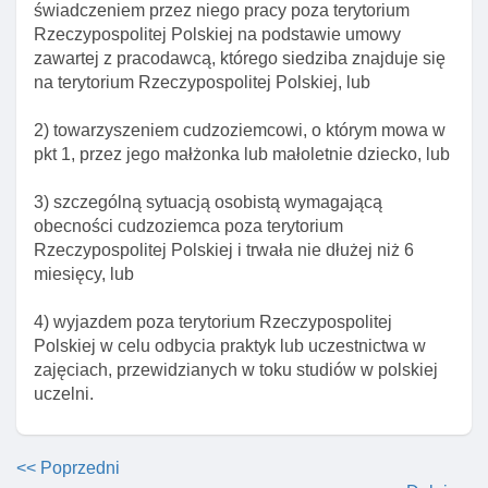
świadczeniem przez niego pracy poza terytorium
decyzji o udzieleniu zezwolenia na pobyt czasowy
Rzeczypospolitej Polskiej na podstawie umowy
Art. 109a. Prośba o konsultacje w sprawie
zawartej z pracodawcą, którego siedziba znajduje się
zezwolenia na pobyt czasowy
na terytorium Rzeczypospolitej Polskiej, lub
Art. 109b. Opinia wojewody w sprawie cofnięcia
2) towarzyszeniem cudzoziemcowi, o którym mowa w
zezwolenia na pobyt czasowy
pkt 1, przez jego małżonka lub małoletnie dziecko, lub
Art. 111. Opinia wojewody w sprawie przesłanek do
cofnięcia zezwolenia na pobyt czasowy
3) szczególną sytuacją osobistą wymagającą
obecności cudzoziemca poza terytorium
Art. 112a. Termin wydania decyzji w sprawie
Rzeczypospolitej Polskiej i trwała nie dłużej niż 6
udzielenia cudzoziemcowi zezwolenia na pobyt
miesięcy, lub
czasowy
Art. 113. Obowiązek zawiadomienia o ustaniu
4) wyjazdem poza terytorium Rzeczypospolitej
przyczyny udzielenia zezwolenia na pobyt czasowy
Polskiej w celu odbycia praktyk lub uczestnictwa w
zajęciach, przewidzianych w toku studiów w polskiej
Art. 113a. Strona postępowania w sprawie udzielenia
uczelni.
albo cofnięcia zezwolenia na pobyt czasowy
Art. 113b. Rozporządzenie w sprawie określenia
państw, których obywatelom nie odlicza się kosztów
<< Poprzedni
zamieszkania