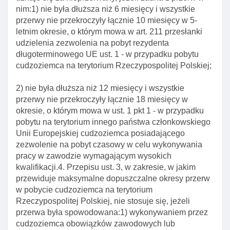
Art. 102. Wygaśnięcie zezwolenia na pobyt czasowy
nim:1) nie była dłuższa niż 6 miesięcy i wszystkie
przerwy nie przekroczyły łącznie 10 miesięcy w 5-
Art. 103. Wyłączenie stosowania przepisu kodeksu
letnim okresie, o którym mowa w art. 211 przesłanki
postępowania administracyjnego
udzielenia zezwolenia na pobyt rezydenta
Art. 104. Właściwość organów w sprawach
długoterminowego UE ust. 1 - w przypadku pobytu
zezwolenia na pobyt czasowy
cudzoziemca na terytorium Rzeczypospolitej Polskiej;
Art. 105. Składanie wniosku o zezwolenie na pobyt
2) nie była dłuższa niż 12 miesięcy i wszystkie
czasowy
przerwy nie przekroczyły łącznie 18 miesięcy w
Art. 106. Wymogi wniosku o zezwolenie na pobyt
okresie, o którym mowa w ust. 1 pkt 1 - w przypadku
czasowy
pobytu na terytorium innego państwa członkowskiego
Unii Europejskiej cudzoziemca posiadającego
Art. 106a. Wniosek o zezwolenie na pobyt czasowy
zezwolenie na pobyt czasowy w celu wykonywania
w celu wykonywania pracy w ramach przeniesienia
pracy w zawodzie wymagającym wysokich
wewnątrz przedsiębiorstwa lub korzystania z
kwalifikacji.4. Przepisu ust. 3, w zakresie, w jakim
mobilnośCI Długoterminowej
przewiduje maksymalne dopuszczalne okresy przerw
Art. 107. Delegacja ustawowa
w pobycie cudzoziemca na terytorium
Rzeczypospolitej Polskiej, nie stosuje się, jeżeli
Art. 108. Potwierdzenie złożenia wniosku o
przerwa była spowodowana:1) wykonywaniem przez
zezwolenie na pobyt czasowy
cudzoziemca obowiązków zawodowych lub
Art. 109. Zasięganie informacji przed wydaniem