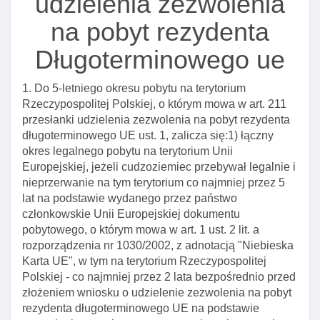
udzielenia zezwolenia
Art. 171. Legalność pobytu cudzoziemca na
na pobyt rezydenta
podstawie zaświadczenia o domniemaniu, że jest
ofiarą handlu ludźMI
Długoterminowego ue
Art. 172. Właściwość organu w sprawach
wydawania zaświadczeń o domniemaniu, że
1. Do 5-letniego okresu pobytu na terytorium
cudzoziemiec jest ofiarą handlu ludźMI
Rzeczypospolitej Polskiej, o którym mowa w art. 211
Art. 173. Obowiązek pouczenia cudzoziemca
przesłanki udzielenia zezwolenia na pobyt rezydenta
długoterminowego UE ust. 1, zalicza się:1) łączny
Art. 174. Powiadomienie o wydaniu zaświadczenia
okres legalnego pobytu na terytorium Unii
o domniemaniu, że cudzoziemiec jest ofiarą
Europejskiej, jeżeli cudzoziemiec przebywał legalnie i
handlu ludźMI
nieprzerwanie na tym terytorium co najmniej przez 5
Art. 175. Delegacja ustawowa
lat na podstawie wydanego przez państwo
członkowskie Unii Europejskiej dokumentu
Art. 176. Przesłanki udzielenia zezwolenia na
pobytowego, o którym mowa w art. 1 ust. 2 lit. a
pobyt czasowy dla ofiar handlu ludźMI
rozporządzenia nr 1030/2002, z adnotacją "Niebieska
Art. 177. Okres udzielania zezwolenia na pobyt
Karta UE", w tym na terytorium Rzeczypospolitej
czasowy dla ofiar handlu ludźMI
Polskiej - co najmniej przez 2 lata bezpośrednio przed
złożeniem wniosku o udzielenie zezwolenia na pobyt
Art. 178. Wyłączenie stosowania niektórych
rezydenta długoterminowego UE na podstawie
przepisów ustawy w postępowaniu w sprawie