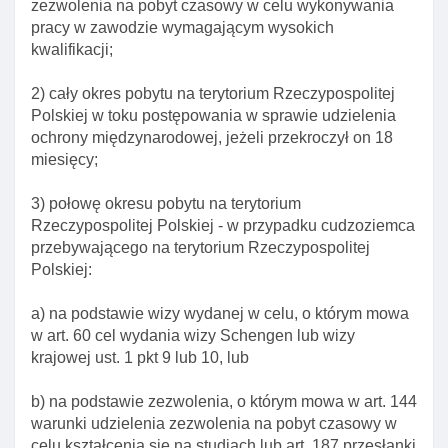
zezwolenia na pobyt czasowy w celu wykonywania
zezwolenia na pobyt czasowy dla ofiar handlu
pracy w zawodzie wymagającym wysokich
ludźMI
kwalifikacji;
Art. 179. Zapewnienie pomocy tłumacza
2) cały okres pobytu na terytorium Rzeczypospolitej
Art. 180. Przesłanki cofnięcia zezwolenia na pobyt
Polskiej w toku postępowania w sprawie udzielenia
czasowy dla ofiar handlu ludźMI
ochrony międzynarodowej, jeżeli przekroczył on 18
Rozdział 10. Zezwolenie na pobyt czasowy ze
miesięcy;
względu na okolicznośCI wymagające
krótkotrwałego pobytu
3) połowę okresu pobytu na terytorium
Art. 181. Zezwolenie na pobyt czasowy ze względu
Rzeczypospolitej Polskiej - w przypadku cudzoziemca
na okolicznośCI wymagające krótkotrwałego
przebywającego na terytorium Rzeczypospolitej
pobytu na terytorium rp
Polskiej:
Art. 182. Wyłączenie stosowania niektórych
a) na podstawie wizy wydanej w celu, o którym mowa
przepisów ustawy w postępowaniu w sprawie
w art. 60 cel wydania wizy Schengen lub wizy
udzielenia zezwolenia na pobyt czasowy ze
krajowej ust. 1 pkt 9 lub 10, lub
względu na okolicznośCI wymagające
krótkotrwałego pobytu na terytorium rp
b) na podstawie zezwolenia, o którym mowa w art. 144
Art. 183. Konsultacje w sprawie wniosku o
warunki udzielenia zezwolenia na pobyt czasowy w
zezwolenie na pobyt czasowy ze względu na
celu kształcenia się na studiach lub art. 187 przesłanki