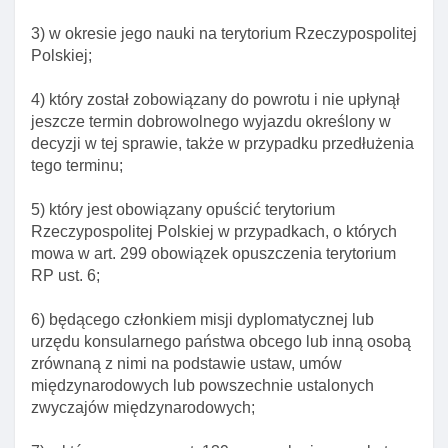
względu na inne okolicznośCI
3) w okresie jego nauki na terytorium Rzeczypospolitej
Art. 186. Przesłanki obligatoryjnego udzielenia
Polskiej;
zezwolenia na pobyt czasowy ze względu na inne
okolicznośCI
4) który został zobowiązany do powrotu i nie upłynął
Art. 187. Przesłanki fakultatywnego udzielenia
jeszcze termin dobrowolnego wyjazdu określony w
zezwolenia na pobyt czasowy ze względu na inne
decyzji w tej sprawie, także w przypadku przedłużenia
okolicznośCI
tego terminu;
Art. 188. Warunki udzielenia zezwolenia na pobyt
5) który jest obowiązany opuścić terytorium
czasowy ze względu na inne okolicznośCI
Rzeczypospolitej Polskiej w przypadkach, o których
Art. 189. Postępowanie w sprawie udzielenia
mowa w art. 299 obowiązek opuszczenia terytorium
zezwolenia na pobyt czasowy ze względu na inne
RP ust. 6;
okolicznośCI
6) będącego członkiem misji dyplomatycznej lub
Art. 190. Okres udzielenia zezwolenia na pobyt
urzędu konsularnego państwa obcego lub inną osobą
czasowy ze względu na inne okolicznośCI
zrównaną z nimi na podstawie ustaw, umów
Art. 190a. Przesłanki odmowy się wszczęcia
międzynarodowych lub powszechnie ustalonych
postępowania w sprawie udzielenia
zwyczajów międzynarodowych;
cudzoziemcowi zezwolenia na pobyt czasowy