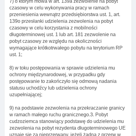
7) o którym mowa w art. 139a zezwolenie na pobyt
Art. 191. Wyłączenie stosowania niektórych
czasowy w celu wykonywania pracy w ramach
przepisów ustawy do odmowy udzielenia
przeniesienia wewnątrz przedsiębiorstwa ust. 1, art.
zezwolenia na pobyt czasowy ze względu na inne
139o przesłanki udzielenia zezwolenia na pobyt
okolicznośCI
czasowy w celu korzystania z mobilności
Art. 192. Cofnięcie zezwolenia na pobyt czasowy
długoterminowej ust. 1 lub art. 181 zezwolenie na
ze względu na inne okolicznośCI
pobyt czasowy ze względu na okoliczności
wymagające krótkotrwałego pobytu na terytorium RP
Art. 193. Obowiązek informacyjny wojewody
ust. 1;
Art. 194. Rozporządzenie w sprawie wymaganych
od cudzoziemca środków finansowych
8) w toku postępowania w sprawie udzielenia mu
ochrony międzynarodowej, w przypadku gdy
Art. 98. Warunki udzielenia zezwolenia na pobyt
postępowanie to zakończyło się odmową nadania
czasowy
statusu uchodźcy lub udzielenia ochrony
Art. 99. Przesłanki odmowy wszczęcia postępowania
uzupełniającej;
w sprawie udzielenia zezwolenia na pobyt czasowy
Art. 100. Przesłanki odmowy zezwolenia na pobyt
9) na podstawie zezwolenia na przekraczanie granicy
czasowy
w ramach małego ruchu granicznego.3. Pobyt
cudzoziemca stanowiący podstawę do udzielenia mu
Art. 101. Przesłanki cofnięcia zezwolenia na pobyt
zezwolenia na pobyt rezydenta długoterminowego UE
czasowy
uznaje się za nieprzerwany, jeżeli żadna z przerw w