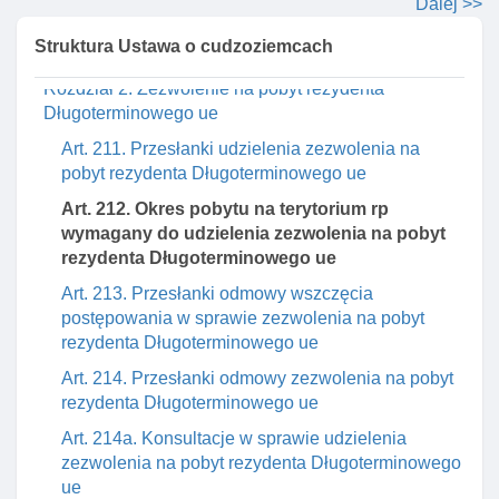
Dalej >>
Dział VI. Zezwolenie na pobyt stały I zezwolenie na
Struktura Ustawa o cudzoziemcach
pobyt rezydenta Długoterminowego ue
Rozdział 2. Zezwolenie na pobyt rezydenta
Długoterminowego ue
Art. 211. Przesłanki udzielenia zezwolenia na
pobyt rezydenta Długoterminowego ue
Art. 212. Okres pobytu na terytorium rp
wymagany do udzielenia zezwolenia na pobyt
rezydenta Długoterminowego ue
Art. 213. Przesłanki odmowy wszczęcia
postępowania w sprawie zezwolenia na pobyt
rezydenta Długoterminowego ue
Art. 214. Przesłanki odmowy zezwolenia na pobyt
rezydenta Długoterminowego ue
Art. 214a. Konsultacje w sprawie udzielenia
zezwolenia na pobyt rezydenta Długoterminowego
ue