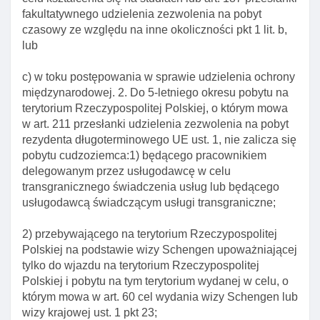
okolicznośCI wymagające krótkotrwałego pobytu
fakultatywnego udzielenia zezwolenia na pobyt
na terytorium rp
czasowy ze względu na inne okoliczności pkt 1 lit. b,
lub
Art. 184. Przesłanki odmowy zezwolenia na pobyt
czasowy ze względu na okolicznośCI wymagające
c) w toku postępowania w sprawie udzielenia ochrony
krótkotrwałego pobytu na terytorium rp
międzynarodowej. 2. Do 5-letniego okresu pobytu na
Art. 185. Przesłanki cofnięcia zezwolenia na pobyt
terytorium Rzeczypospolitej Polskiej, o którym mowa
czasowy ze względu na okolicznośCI wymagające
w art. 211 przesłanki udzielenia zezwolenia na pobyt
krótkotrwałego pobytu na terytorium rp
rezydenta długoterminowego UE ust. 1, nie zalicza się
pobytu cudzoziemca:1) będącego pracownikiem
Rozdział 10a. Zezwolenie na pobyt czasowy ze
delegowanym przez usługodawcę w celu
względu na pracę sezonową
transgranicznego świadczenia usług lub będącego
Art. 185a. Zezwolenie na pobyt czasowy ze
usługodawcą świadczącym usługi transgraniczne;
względu na pracę sezonową
2) przebywającego na terytorium Rzeczypospolitej
Art. 185b. Odmowa zezwolenia na pobyt czasowy
Polskiej na podstawie wizy Schengen upoważniającej
ze względu na pracę sezonową
tylko do wjazdu na terytorium Rzeczypospolitej
Art. 185c. Cofnięcie zezwolenia na pobyt czasowy
Polskiej i pobytu na tym terytorium wydanej w celu, o
udzielonego ze względu na pracę sezonową
którym mowa w art. 60 cel wydania wizy Schengen lub
wizy krajowej ust. 1 pkt 23;
Rozdział 11. Zezwolenie na pobyt czasowy ze