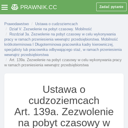
okresu pobytu objętego wizą
PRAWNIK
.CC
Zadać pytanie
Toggle navigation
Art. 83. Konsultacje w sprawie przedłużenia wizy
krajowej I informacja o wydanej decyzji
Prawodawstwo
Ustawa o cudzoziemcach
Art. 83a. Prośba o przeprowadzenie konsultacji w
Dział V. Zezwolenie na pobyt czasowy. Mobilność
sprawie przedłużenia wizy krajowej
Rozdział 3a. Zezwolenie na pobyt czasowy w celu wykonywania
pracy w ramach przeniesienia wewnątrz przedsiębiorstwa. Mobilność
Art. 84. Przedłużanie wizy krajowej I właściwość
krótkoterminowa I Długoterminowa pracownika kadry kierowniczej,
organów w tych sprawach
specjalisty lub pracownika odbywającego staż, w ramach przeniesienia
wewnątrz przedsiębiorstwa
Art. 85. Wniosek o przedłużenie wizy
Art. 139a. Zezwolenie na pobyt czasowy w celu wykonywania pracy
w ramach przeniesienia wewnątrz przedsiębiorstwa
Art. 86. Przesłanki odmowy wszczęcia
postępowania o przedłużenie wizy
Art. 87. Postępowanie w sprawie przedłużenia
Ustawa o
wizy
cudzoziemcach
Art. 88. Forma przedłużonej wizy krajowej
Art. 89. Delegacja ustawowa
Art. 139a. Zezwolenie
Rozdział 3. Cofanie I unieważnianie wiz
na pobyt czasowy w
Art. 90. Przesłanki cofnięcia wizy krajowej