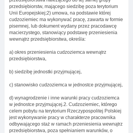
Art. 124. Zawiadomienie o cofnięciu zezwolenia na
przedsiębiorstw, mającego siedzibę poza terytorium
pobyt czasowy I pracę
Unii Europejskiej;2) umowa, na podstawie której
Art. 125. Odesłanie do przepisów ustawy o
cudzoziemiec ma wykonywać pracę, zawarta w formie
promocji zatrudnienia I instytucjach rynku pracy
pisemnej, lub dokument wydany przez pracodawcę
macierzystego, stanowiący podstawę przeniesienia
Art. 126. Zezwolenie na pobyt czasowy I pracę dla
wewnątrz przedsiębiorstwa, określa:
cudzoziemca pełniącego funkcję w zarządzie
osoby prawnej podlegającej wpisowi do rejestru
a) okres przeniesienia cudzoziemca wewnątrz
przedsiębiorców
przedsiębiorstwa,
Rozdział 3. Zezwolenie na pobyt czasowy w celu
wykonywania pracy w zawodzie wymagającym
b) siedzibę jednostki przyjmującej,
wysokich kwalifikacji
c) stanowisko cudzoziemca w jednostce przyjmującej,
Art. 127. Zezwolenie na pobyt czasowy w celu
wykonywania pracy w zawodzie wymagającym
d) wynagrodzenie i inne warunki pracy cudzoziemca
wysokich kwalifikacji
w jednostce przyjmującej.2. Cudzoziemiec, którego
Art. 127a. Rozporządzenie w sprawie określenia
celem pobytu na terytorium Rzeczypospolitej Polskiej
limitu udzielanych zezwoleń na pobyt czasowy w
jest wykonywanie pracy w charakterze pracownika
celu wykonywania pracy wymagającej wysokich
odbywającego staż w ramach przeniesienia wewnątrz
kwalifikacj
przedsiębiorstwa, poza spełnianiem warunków, o