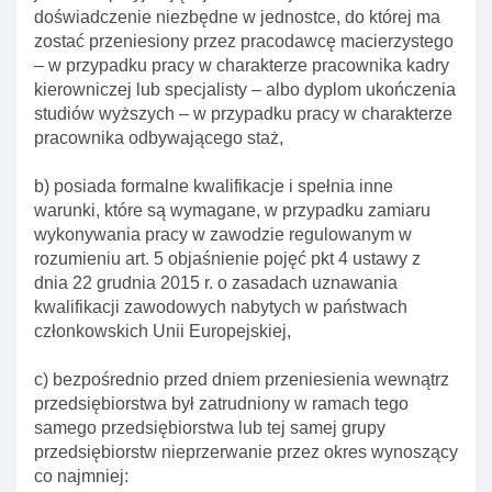
doświadczenie niezbędne w jednostce, do której ma
Art. 114. Przesłanki udzielenia zezwolenia na
zostać przeniesiony przez pracodawcę macierzystego
pobyt czasowy I pracę
– w przypadku pracy w charakterze pracownika kadry
Art. 114a. Rozporządzenie w sprawie określenia
kierowniczej lub specjalisty – albo dyplom ukończenia
limitu udzielanych zezwoleń na pobyt czasowy I
studiów wyższych – w przypadku pracy w charakterze
pracę
pracownika odbywającego staż,
Art. 115. Obowiązek spełnienia wymogów
b) posiada formalne kwalifikacje i spełnia inne
określonych odrębnymi przepisami
warunki, które są wymagane, w przypadku zamiaru
Art. 116. Przesłanki odmowy wszczęcia
wykonywania pracy w zawodzie regulowanym w
postępowania w sprawie zezwolenia na pobyt
rozumieniu art. 5 objaśnienie pojęć pkt 4 ustawy z
czasowy I pracę
dnia 22 grudnia 2015 r. o zasadach uznawania
kwalifikacji zawodowych nabytych w państwach
Art. 117. Przesłanki odmowy zezwolenia na pobyt
członkowskich Unii Europejskiej,
czasowy I pracę
Art. 117a. Przesłanki odmowy udzielenia
c) bezpośrednio przed dniem przeniesienia wewnątrz
zezwolenia na pobyt czasowy
przedsiębiorstwa był zatrudniony w ramach tego
samego przedsiębiorstwa lub tej samej grupy
Art. 117b. Odpowiednie stosowanie przepisów
przedsiębiorstw nieprzerwanie przez okres wynoszący
ustawy o promocji zatrudnienia I instytucjach rynku
co najmniej:
pracy