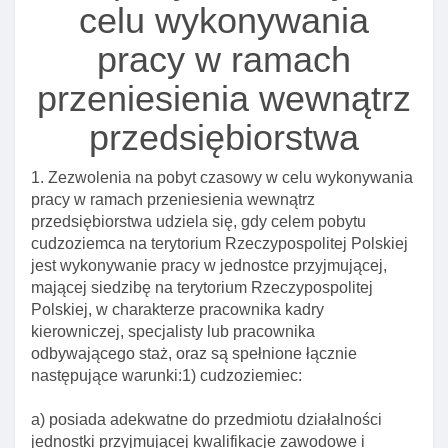
celu wykonywania
Art. 91. Przesłanki unieważnienia wizy krajowej
pracy w ramach
Art. 92. Właściwość organów w sprawach cofnięcia
lub unieważnienia wizy
przeniesienia wewnątrz
Art. 93. środki odwoławcze od decyzji o cofnięciu
przedsiębiorstwa
lub unieważnieniu wizy
Art. 94. Wydanie I wykonanie decyzji o cofnięciu
1. Zezwolenia na pobyt czasowy w celu wykonywania
lub unieważnieniu wizy
pracy w ramach przeniesienia wewnątrz
Art. 95. Informacja o unieważnieniu lub cofnięciu
przedsiębiorstwa udziela się, gdy celem pobytu
wizy wydanej w celu wykonywania pracy
cudzoziemca na terytorium Rzeczypospolitej Polskiej
jest wykonywanie pracy w jednostce przyjmującej,
Art. 96. Informacja o unieważnieniu lub cofnięciu
mającej siedzibę na terytorium Rzeczypospolitej
wizy schengen wydanej przez inne państwo
Polskiej, w charakterze pracownika kadry
Art. 96a. Opinia ministra w sprawie cofnięcia
kierowniczej, specjalisty lub pracownika
wydanej wizy krajowej
odbywającego staż, oraz są spełnione łącznie
następujące warunki:1) cudzoziemiec:
Art. 97. Delegacja ustawowa
Dział V. Zezwolenie na pobyt czasowy. Mobilność
a) posiada adekwatne do przedmiotu działalności
jednostki przyjmującej kwalifikacje zawodowe i
Rozdział 2. Zezwolenie na pobyt czasowy I pracę