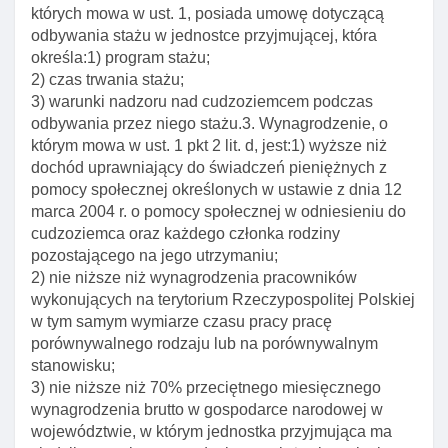
których mowa w ust. 1, posiada umowę dotyczącą
Art. 128. Okres zezwolenia na pobyt czasowy w
odbywania stażu w jednostce przyjmującej, która
celu wykonywania pracy w zawodzie
określa:1) program stażu;
wymagającym wysokich kwalifikacji
2) czas trwania stażu;
Art. 129. Wyłączenie stosowania niektórych
3) warunki nadzoru nad cudzoziemcem podczas
wymogów ustawy
odbywania przez niego stażu.3. Wynagrodzenie, o
Art. 130. Obowiązek spełnienia wymogów
którym mowa w ust. 1 pkt 2 lit. d, jest:1) wyższe niż
określonych odrębnymi przepisami
dochód uprawniający do świadczeń pieniężnych z
pomocy społecznej określonych w ustawie z dnia 12
Art. 131. Przesłanki odmowy wszczęcia
marca 2004 r. o pomocy społecznej w odniesieniu do
postępowania w sprawie udzielenia
cudzoziemca oraz każdego członka rodziny
cudzoziemcowi zezwolenia na pobyt czasowy w
pozostającego na jego utrzymaniu;
celu wykonywania pracy w zawodzie
2) nie niższe niż wynagrodzenia pracowników
wymagającym wysokich kwalifikacji
wykonujących na terytorium Rzeczypospolitej Polskiej
Art. 132. Inne przesłanki odmowy zezwolenia na
w tym samym wymiarze czasu pracy pracę
pobyt czasowy
porównywalnego rodzaju lub na porównywalnym
stanowisku;
Art. 133. Przesłanki cofnięcia zezwolenia na pobyt
3) nie niższe niż 70% przeciętnego miesięcznego
czasowy w celu wykonywania pracy w zawodzie
wynagrodzenia brutto w gospodarce narodowej w
wymagającym wysokich kwalifikacji
województwie, w którym jednostka przyjmująca ma