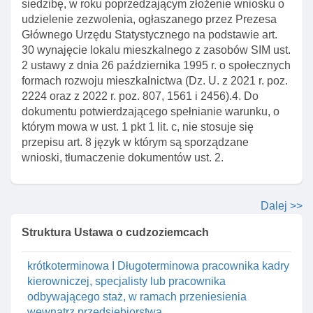
Art. 134. Obowiązek informowania o utracie pracy
siedzibę, w roku poprzedzającym złożenie wniosku o
w zawodzie wymagającym wysokich kwalifikacji
udzielenie zezwolenia, ogłaszanego przez Prezesa
Głównego Urzędu Statystycznego na podstawie art.
Art. 135. Zmiana zezwolenia na pobyt czasowy w
30 wynajęcie lokalu mieszkalnego z zasobów SIM ust.
celu wykonywania pracy w zawodzie
2 ustawy z dnia 26 października 1995 r. o społecznych
wymagającym wysokich kwalifikacji
formach rozwoju mieszkalnictwa (Dz. U. z 2021 r. poz.
Art. 136. Odesłanie do przepisów ustawy o
2224 oraz z 2022 r. poz. 807, 1561 i 2456).4. Do
promocji zatrudnienia I instytucjach rynku pracy
dokumentu potwierdzającego spełnianie warunku, o
którym mowa w ust. 1 pkt 1 lit. c, nie stosuje się
Art. 137. Elementy decyzji o udzieleniu zezwolenia
przepisu art. 8 język w którym są sporządzane
na pobyt czasowy w celu wykonywania pracy w
wnioski, tłumaczenie dokumentów ust. 2.
zawodzie wymagającym wysokich kwalifikacji
Art. 138. Odpisy decyzji przekazywane szefowi
urzędu przez wojewodę
Dalej >>
Rozdział 3a. Zezwolenie na pobyt czasowy w celu
Struktura Ustawa o cudzoziemcach
wykonywania pracy w ramach przeniesienia
wewnątrz przedsiębiorstwa. Mobilność
krótkoterminowa I Długoterminowa pracownika kadry
kierowniczej, specjalisty lub pracownika
odbywającego staż, w ramach przeniesienia
wewnątrz przedsiębiorstwa