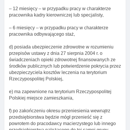
Art. 118. Elementy decyzji o udzieleniu zezwolenia
– 12 miesięcy – w przypadku pracy w charakterze
na pobyt czasowy I pracę
pracownika kadry kierowniczej lub specjalisty,
Art. 119. Zmiana danych pracodawcy cudzoziemca
– 6 miesięcy – w przypadku pracy w charakterze
Art. 120. Zmiana zezwolenia na pobyt czasowy I
pracownika odbywającego staż,
pracę
d) posiada ubezpieczenie zdrowotne w rozumieniu
Art. 120a. Wniosek o zmianę zezwolenia na pobyt
przepisów ustawy z dnia 27 sierpnia 2004 r. o
czasowy I pracę
świadczeniach opieki zdrowotnej finansowanych ze
Art. 120b. Rozporządzenie w sprawie wzoru
środków publicznych lub potwierdzenie pokrycia przez
formularza wniosku o zmianę zezwolenia na pobyt
ubezpieczyciela kosztów leczenia na terytorium
czasowy I pracę
Rzeczypospolitej Polskiej,
Art. 121. Obowiązek zawiadomienia o utracie
pracy
e) ma zapewnione na terytorium Rzeczypospolitej
Polskiej miejsce zamieszkania,
Art. 122. Inne przesłanki cofnięcia zezwolenia na
pobyt czasowy I pracę
f) po zakończeniu okresu przeniesienia wewnątrz
Art. 123. Wyłączenie stosowania niektórych
przedsiębiorstwa będzie mógł przenieść się z
przepisów ustawy
powrotem do pracodawcy macierzystego lub innego
przedsiębiorstwa należącego do tej samej grupy