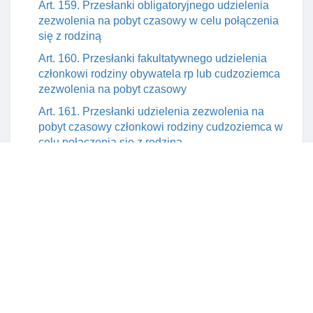
Art. 159. Przesłanki obligatoryjnego udzielenia
zezwolenia na pobyt czasowy w celu połączenia
się z rodziną
Art. 160. Przesłanki fakultatywnego udzielenia
członkowi rodziny obywatela rp lub cudzoziemca
zezwolenia na pobyt czasowy
Art. 161. Przesłanki udzielenia zezwolenia na
pobyt czasowy członkowi rodziny cudzoziemca w
celu połączenia się z rodziną
Art. 161a. Zawiadomienie o zamiarze skorzystania
z mobilnośCI przez członków rodziny naukowca
Art. 161b. Warunki udzielenia zezwolenia na pobyt
czasowy w celu mobilnośCI Długoterminowej
członka rodziny naukowca
Art. 162. Okres zezwolenia na pobyt czasowy
cudzoziemca w celu połączenia się z rodziną
Art. 163. Wymóg posiadania stabilnego I
regularnego dochodu