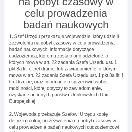
na pobyt czasowy w
sprawach udzielenia zezwolenia na pobyt
celu prowadzenia
czasowy w celu kształcenia się na studiach
Art. 150. Rozporządzenie w sprawie środków
badań naukowych
finansowych, jakie musi posiadać cudzoziemiec
1. Szef Urzędu przekazuje wojewodzie, który udzielił
Rozdział 7. Zezwolenie na pobyt czasowy w celu
zezwolenia na pobyt czasowy w celu prowadzenia
prowadzenia badań naukowych. Mobilność
badań naukowych, informacje dotyczące
krótkoterminowa I Długoterminowa naukowca
cudzoziemca, któremu zostało ono udzielone, o
Art. 151. Zezwolenie na pobyt czasowy w celu
których mowa w art. 22 zadania Szefa Urzędu ust. 1
prowadzenia badań naukowych
pkt 8a lit. c tiret drugie, lub zawiadomienie, o którym
Art. 151a. Skutki decyzji o odmowie lub cofnięciu
mowa w art. 22 zadania Szefa Urzędu ust. 1 pkt 8a lit. f
zatwierdzenia jednostki naukowej
tiret trzecie, oraz informacje o sprzeciwie wobec
mobilności, której dotyczy to zawiadomienie,
Art. 151b. Zezwolenie na pobyt czasowy w celu
uzyskane od innych państw członkowskich Unii
mobilnośCI Długoterminowej naukowca
Europejskiej.
Art. 152. Umowa o przyjęciu naukowca w celu
realizacji projektu badawczego
2. Wojewoda przekazuje Szefowi Urzędu kopię
decyzji o cofnięciu zezwolenia na pobyt czasowy w
Art. 153. Okres ważnośCI zezwolenia na pobyt
celu prowadzenia badań naukowych cudzoziemcowi,
czasowy w celu prowadzenia badań naukowych