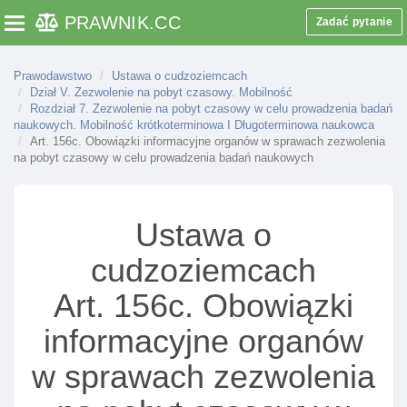
celu kształcenia się na studiach
PRAWNIK
.CC
Zadać pytanie
Toggle navigation
Art. 147. Przesłanki odmowy zezwolenia na pobyt
czasowy w celu kształcenia się na studiach
Prawodawstwo
Ustawa o cudzoziemcach
Art. 148. Inne przesłanki odmowy wydania lub
Dział V. Zezwolenie na pobyt czasowy. Mobilność
cofnięcia kolejnego zezwolenia na pobyt czasowy
Rozdział 7. Zezwolenie na pobyt czasowy w celu prowadzenia badań
naukowych. Mobilność krótkoterminowa I Długoterminowa naukowca
w celu kształcenia się na studiach
Art. 156c. Obowiązki informacyjne organów w sprawach zezwolenia
Art. 148a. Zaświadczenie o przyjęciu cudzoziemca
na pobyt czasowy w celu prowadzenia badań naukowych
na studia lub o kontynuacji studiów
Art. 148b. Sprawdzenie danych cudzoziemca w
Ustawa o
wykazie studentów
Art. 149. Postępowanie w sprawie zezwolenia na
cudzoziemcach
pobyt czasowy w celu kształcenia się na studiach
Art. 156c. Obowiązki
Art. 149a. Zawiadomienie o zamiarze korzystania z
mobilnośCI studenta w innym państwie
informacyjne organów
Art. 149b. Warunki dopuszczalnośCI mobilnośCI
w sprawach zezwolenia
studenta na terytorium rp
Art. 149c. Obowiązki informacyjne organów w