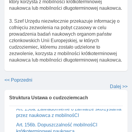
który korzysta z mobilności krótkoterminowej
Art. 154. Przesłanki odmowy udzielenia
naukowca lub mobilności długoterminowej naukowca.
zezwolenia na pobyt czasowy w celu prowadzenia
badań naukowych
3. Szef Urzędu niezwłocznie przekazuje informację o
cofnięciu zezwolenia na pobyt czasowy w celu
Art. 154a. Przesłanki cofnięcia zezwolenia na
prowadzenia badań naukowych organom państw
pobyt czasowy naukowca w celu prowadzenia
członkowskich Unii Europejskiej, w których
badań naukowych lub mobilnośCI
cudzoziemiec, któremu zostało udzielone to
Długoterminowej
zezwolenie, korzysta z mobilności krótkoterminowej
Art. 155. Przesłanki odmowy wszczęcia
naukowca lub mobilności długoterminowej naukowca.
postępowania w sprawie udzielenia zezwolenia na
pobyt czasowy naukowca w celu prowadzenia
badań naukowych lub mobilnośCI
<< Poprzedni
Długoterminowej
Dalej >>
Art. 156. Obowiązki informacyjne jednostki
Struktura Ustawa o cudzoziemcach
naukowej
Art. 156a. Zawiadomienie o zamiarze skorzystania
przez naukowca z mobilnośCI
Art. 156b. Dopuszczalność mobilnośCI
krótkoterminowej naukowca