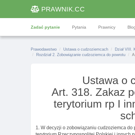
PRAWNIK
.CC
Zadać pytanie
Pytania
Prawnicy
Blog
Prawodawstwo
Ustawa o cudzoziemcach
Dział VIII.
Rozdział 2. Zobowiązanie cudzoziemca do powrotu
A
Ustawa o 
Art. 318. Zakaz
terytorium rp I 
sc
1. W decyzji o zobowiązaniu cudzoziemca do 
terytorium Rzeczypospolitej Polskiej i innych