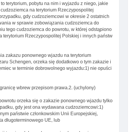
to terytorium, pobytu na nim i wyjazdu z niego, jakie
udzoziemca na terytorium Rzeczypospolitej
w przypadku, gdy cudzoziemcowi w okresie 2 ostatnich
owania w sprawie zobowiązania cudzoziemca do
iu tego cudzoziemca do powrotu, w której odstąpiono
terytorium Rzeczypospolitej Polskiej i innych państw
enia zakazu ponownego wjazdu na terytorium
szaru Schengen, orzeka się dodatkowo o tym zakazie i
iemiec w terminie dobrowolnego wyjazdu:1) nie opuści
ć granicę wbrew przepisom prawa.2. (uchylony)
powrotu orzeka się o zakazie ponownego wjazdu tylko
zypadku, gdy jest ona wydawana cudzoziemcowi:1)
ym państwie członkowskim Unii Europejskiej,
nta długoterminowego UE, lub