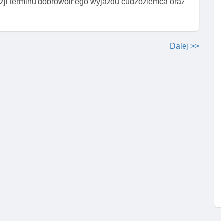
yzji terminu dobrowolnego wyjazdu cudzoziemca oraz
Dalej >>