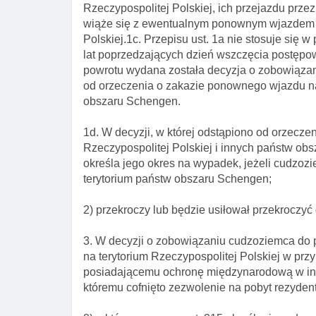
Rzeczypospolitej Polskiej, ich przejazdu przez 
wiąże się z ewentualnym ponownym wjazdem c
Polskiej.1c. Przepisu ust. 1a nie stosuje się 
lat poprzedzających dzień wszczęcia postęp
powrotu wydana została decyzja o zobowiązan
od orzeczenia o zakazie ponownego wjazdu na 
obszaru Schengen.
1d. W decyzji, w której odstąpiono od orzecz
Rzeczypospolitej Polskiej i innych państw ob
określa jego okres na wypadek, jeżeli cudzoz
terytorium państw obszaru Schengen;
2) przekroczy lub będzie usiłował przekroczy
3. W decyzji o zobowiązaniu cudzoziemca do 
na terytorium Rzeczypospolitej Polskiej w pr
posiadającemu ochronę międzynarodową w inn
któremu cofnięto zezwolenie na pobyt rezyde