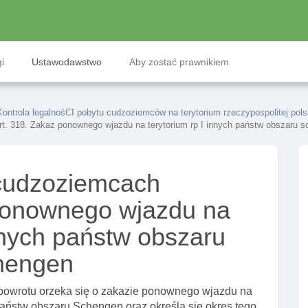
i
Ustawodawstwo
Aby zostać prawnikiem
 Kontrola legalnośCI pobytu cudzoziemców na terytorium rzeczypospolitej pol
rt. 318. Zakaz ponownego wjazdu na terytorium rp I innych państw obszaru 
cudzoziemcach
 ponownego wjazdu na
innych państw obszaru
hengen
powrotu orzeka się o zakazie ponownego wjazdu na
 państw obszaru Schengen oraz określa się okres tego