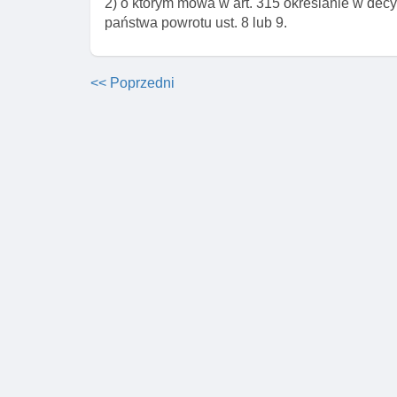
2) o którym mowa w art. 315 określanie w dec
państwa powrotu ust. 8 lub 9.
<< Poprzedni