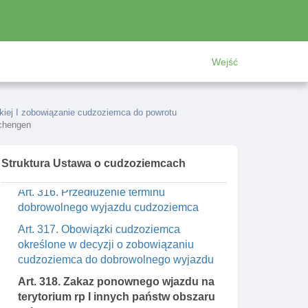
Art. 310. Właściwość organów w sprawach
decyzji o zobowiązaniu cudzoziemca do
powrotu
Wejść
Art. 312. Delegacja ustawowa
Art. 314. Obowiązek pouczenia
cudzoziemca o obowiązku wyjazdu na
skiej I zobowiązanie cudzoziemca do powrotu
terytorium innego państwa
schengen
Art. 315. Określanie w decyzji terminu
dobrowolnego wyjazdu cudzoziemca oraz
Struktura Ustawa o cudzoziemcach
państwa powrotu
Art. 316. Przedłużenie terminu
dobrowolnego wyjazdu cudzoziemca
Art. 317. Obowiązki cudzoziemca
określone w decyzji o zobowiązaniu
cudzoziemca do dobrowolnego wyjazdu
Art. 318. Zakaz ponownego wjazdu na
terytorium rp I innych państw obszaru