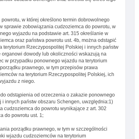
 powrotu, w której określono termin dobrowolnego
 w sprawie zobowiązania cudzoziemca do powrotu, w
lnego wyjazdu na podstawie art. 315 określanie w
iemca oraz państwa powrotu ust. 4b, można odstąpić
terytorium Rzeczypospolitej Polskiej i innych państw
 organowi dowody lub okoliczności wskazują na
c w przypadku ponownego wjazdu na terytorium
ł porządku prawnego, w tym przepisów prawa
iemców na terytorium Rzeczypospolitej Polskiej, ich
 wyjazdu z niego.
w do odstąpienia od orzeczenia o zakazie ponownego
ej i innych państw obszaru Schengen, uwzględnia:1)
a cudzoziemca do powrotu wynikające z art. 302
a do powrotu ust. 1;
szania porządku prawnego, w tym w szczególności
nki wjazdu cudzoziemców na terytorium