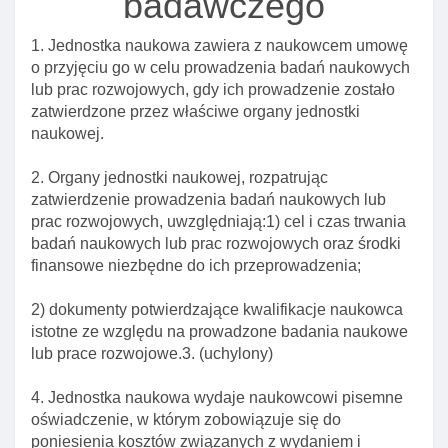
badawczego
studia
Art. 145. Okres ważnośCI zezwolenia na pobyt
1. Jednostka naukowa zawiera z naukowcem umowę
czasowy w celu kształcenia się na studiach
o przyjęciu go w celu prowadzenia badań naukowych
lub prac rozwojowych, gdy ich prowadzenie zostało
Art. 145a. Inne przesłanki odmowy wszczęcia
zatwierdzone przez właściwe organy jednostki
postępowania w sprawie udzielenia
naukowej.
cudzoziemcowi zezwolenia na pobyt czasowy w
celu kształcenia się na studiach
2. Organy jednostki naukowej, rozpatrując
Art. 147. Przesłanki odmowy zezwolenia na pobyt
zatwierdzenie prowadzenia badań naukowych lub
czasowy w celu kształcenia się na studiach
prac rozwojowych, uwzględniają:1) cel i czas trwania
badań naukowych lub prac rozwojowych oraz środki
Art. 148. Inne przesłanki odmowy wydania lub
finansowe niezbędne do ich przeprowadzenia;
cofnięcia kolejnego zezwolenia na pobyt czasowy
w celu kształcenia się na studiach
2) dokumenty potwierdzające kwalifikacje naukowca
Art. 148a. Zaświadczenie o przyjęciu cudzoziemca
istotne ze względu na prowadzone badania naukowe
na studia lub o kontynuacji studiów
lub prace rozwojowe.3. (uchylony)
Art. 148b. Sprawdzenie danych cudzoziemca w
4. Jednostka naukowa wydaje naukowcowi pisemne
wykazie studentów
oświadczenie, w którym zobowiązuje się do
Art. 149. Postępowanie w sprawie zezwolenia na
poniesienia kosztów związanych z wydaniem i