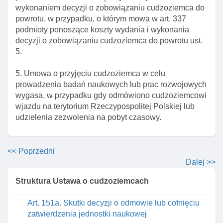
pobyt czasowy w celu kształcenia się na studiach
wykonaniem decyzji o zobowiązaniu cudzoziemca do
powrotu, w przypadku, o którym mowa w art. 337
Art. 149a. Zawiadomienie o zamiarze korzystania z
podmioty ponoszące koszty wydania i wykonania
mobilnośCI studenta w innym państwie
decyzji o zobowiązaniu cudzoziemca do powrotu ust.
Art. 149b. Warunki dopuszczalnośCI mobilnośCI
5.
studenta na terytorium rp
5. Umowa o przyjęciu cudzoziemca w celu
Art. 149c. Obowiązki informacyjne organów w
prowadzenia badań naukowych lub prac rozwojowych
sprawach udzielenia zezwolenia na pobyt
wygasa, w przypadku gdy odmówiono cudzoziemcowi
czasowy w celu kształcenia się na studiach
wjazdu na terytorium Rzeczypospolitej Polskiej lub
Art. 150. Rozporządzenie w sprawie środków
udzielenia zezwolenia na pobyt czasowy.
finansowych, jakie musi posiadać cudzoziemiec
Rozdział 7. Zezwolenie na pobyt czasowy w celu
prowadzenia badań naukowych. Mobilność
<< Poprzedni
krótkoterminowa I Długoterminowa naukowca
Dalej >>
Art. 151. Zezwolenie na pobyt czasowy w celu
Struktura Ustawa o cudzoziemcach
prowadzenia badań naukowych
Art. 151a. Skutki decyzji o odmowie lub cofnięciu
zatwierdzenia jednostki naukowej