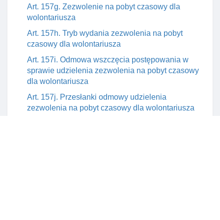
Art. 157g. Zezwolenie na pobyt czasowy dla
wolontariusza
Art. 157h. Tryb wydania zezwolenia na pobyt
czasowy dla wolontariusza
Art. 157i. Odmowa wszczęcia postępowania w
sprawie udzielenia zezwolenia na pobyt czasowy
dla wolontariusza
Art. 157j. Przesłanki odmowy udzielenia
zezwolenia na pobyt czasowy dla wolontariusza
Art. 157k. Cofnięcie zezwolenia na pobyt czasowy
dla wolontariusza
Art. 157l. Rozporządzenie w sprawie środków
finansowych wymaganych od cudzoziemca
wolontariusza
Rozdział 8. Zezwolenie na pobyt czasowy dla
członków rodzin obywateli rzeczypospolitej polskiej
oraz członków rodzin cudzoziemców. Mobilność
krótkoterminowa I Długoterminowa członków rodzin