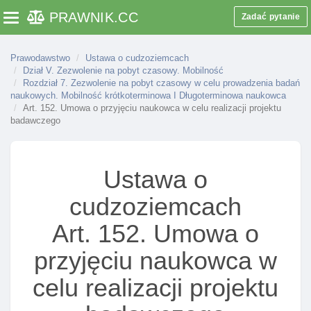
Art. 142a. Rozporządzenie w sprawie limitu
PRAWNIK
.CC
zezwoleń na pobyt czasowy w celu prowadzenia
Zadać pytanie
Toggle navigation
działalnośCI gospodarczej
Art. 143. Odmowa udzielenia zezwolenia na pobyt
Prawodawstwo
Ustawa o cudzoziemcach
czasowy w celu prowadzenia działalnośCI
Dział V. Zezwolenie na pobyt czasowy. Mobilność
Rozdział 7. Zezwolenie na pobyt czasowy w celu prowadzenia badań
gospodarczej
naukowych. Mobilność krótkoterminowa I Długoterminowa naukowca
Art. 143a. Decyzja o udzieleniu zezwolenia na
Art. 152. Umowa o przyjęciu naukowca w celu realizacji projektu
badawczego
pobyt czasowy w celu prowadzenia działalnośCI
gospodarczej
Rozdział 6. Zezwolenie na pobyt czasowy w celu
Ustawa o
kształcenia się na studiach. Mobilność studenta
Art. 144. Warunki udzielenia zezwolenia na pobyt
cudzoziemcach
czasowy w celu kształcenia się na studiach
Art. 152. Umowa o
Art. 144a. Decyzja o zakazie przyjmowania
cudzoziemców przez jednostkę prowadząCą
przyjęciu naukowca w
studia
celu realizacji projektu
Art. 144b. Skutki decyzji o zakazie przyjmowania
cudzoziemców przez jednostkę prowadząCą