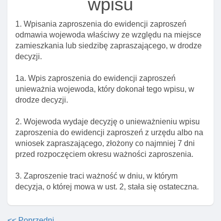
wpisu
Art. 41. Odmowa wjazdu do rp I pobytu
cudzoziemcowi przekraczającemu granicę w
1. Wpisania zaproszenia do ewidencji zaproszeń
ramach małego ruchu granicznego
odmawia wojewoda właściwy ze względu na miejsce
Art. 42. Decyzje w sprawach udzielenia, odmowy
zamieszkania lub siedzibę zapraszającego, w drodze
udzielenia I cofnięcia zezwolenia na przekraczanie
decyzji.
granicy w ramach małego ruchu granicznego
1a. Wpis zaproszenia do ewidencji zaproszeń
Art. 43. Decyzje w sprawach unieważnienia
unieważnia wojewoda, który dokonał tego wpisu, w
zezwolenia na przekraczanie granicy w ramach
drodze decyzji.
małego ruchu granicznego
Art. 44. Wniosek o zezwolenie na przekraczanie
2. Wojewoda wydaje decyzję o unieważnieniu wpisu
granicy w ramach małego ruchu granicznego
zaproszenia do ewidencji zaproszeń z urzędu albo na
wniosek zapraszającego, złożony co najmniej 7 dni
Art. 45. Elementy zezwolenia na przekraczanie
przed rozpoczęciem okresu ważności zaproszenia.
granicy w ramach małego ruchu granicznego
Art. 46. Delegacja ustawowa
3. Zaproszenie traci ważność w dniu, w którym
decyzja, o której mowa w ust. 2, stała się ostateczna.
Art. 47. Zatrzymanie zezwolenia na przekraczanie
granicy w ramach małego ruchu granicznego
Art. 48. Informacje przekazywane przez szefa
<< Poprzedni