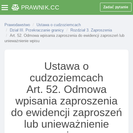
Art. 35. Zatrzymanie cudzoziemca w strefie
PRAWNIK
.CC
Zadać pytanie
Toggle navigation
nadgranicznej po nieumyślnym I bezprawnym
przekroczeniu granicy
Prawodawstwo
Ustawa o cudzoziemcach
Art. 36. Delegacja ustawowa
Dział III. Przekraczanie granicy
Rozdział 3. Zaproszenia
Art. 52. Odmowa wpisania zaproszenia do ewidencji zaproszeń lub
Rozdział 2. Przekraczanie granicy w ramach małego
unieważnienie wpisu
ruchu granicznego
Art. 37. Przesłanki zezwolenia na przekraczanie
granicy w ramach małego ruchu granicznego
Ustawa o
Art. 38. Przesłanki odmowy zezwolenia na
cudzoziemcach
przekraczanie granicy w ramach małego ruchu
granicznego
Art. 52. Odmowa
Art. 39. Przesłanki cofnięcia zezwolenia na
wpisania zaproszenia
przekraczanie granicy w ramach małego ruchu
granicznego
do ewidencji zaproszeń
Art. 40. Przesłanki unieważnienia zezwolenia na
przekraczanie granicy w ramach małego ruchu
lub unieważnienie
granicznego