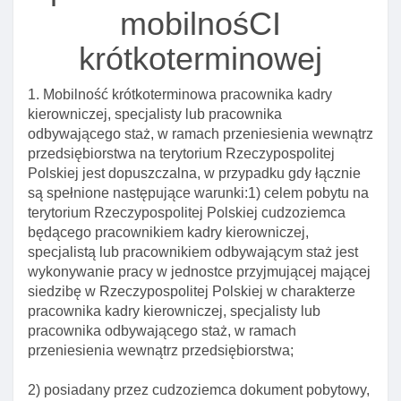
mobilnośCI
Art. 82. Przedłużenie okresu ważnośCI wizy lub
okresu pobytu objętego wizą
krótkoterminowej
Art. 83. Konsultacje w sprawie przedłużenia wizy
krajowej I informacja o wydanej decyzji
1. Mobilność krótkoterminowa pracownika kadry
kierowniczej, specjalisty lub pracownika
Art. 83a. Prośba o przeprowadzenie konsultacji w
odbywającego staż, w ramach przeniesienia wewnątrz
sprawie przedłużenia wizy krajowej
przedsiębiorstwa na terytorium Rzeczypospolitej
Art. 84. Przedłużanie wizy krajowej I właściwość
Polskiej jest dopuszczalna, w przypadku gdy łącznie
organów w tych sprawach
są spełnione następujące warunki:1) celem pobytu na
Art. 85. Wniosek o przedłużenie wizy
terytorium Rzeczypospolitej Polskiej cudzoziemca
będącego pracownikiem kadry kierowniczej,
Art. 86. Przesłanki odmowy wszczęcia
specjalistą lub pracownikiem odbywającym staż jest
postępowania o przedłużenie wizy
wykonywanie pracy w jednostce przyjmującej mającej
Art. 87. Postępowanie w sprawie przedłużenia
siedzibę w Rzeczypospolitej Polskiej w charakterze
wizy
pracownika kadry kierowniczej, specjalisty lub
pracownika odbywającego staż, w ramach
Art. 88. Forma przedłużonej wizy krajowej
przeniesienia wewnątrz przedsiębiorstwa;
Art. 89. Delegacja ustawowa
2) posiadany przez cudzoziemca dokument pobytowy,
Rozdział 3. Cofanie I unieważnianie wiz