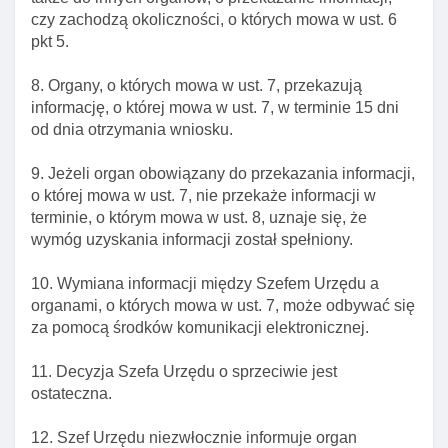
przeniesienia wewnątrz przedsiębiorstwa
czy zachodzą okoliczności, o których mowa w ust. 6
Art. 139f. Przesłanki odmowy udzielenia na pobyt
pkt 5.
czasowy w celu wykonywania pracy w ramach
przeniesienia wewnątrz przedsiębiorstwa
8. Organy, o których mowa w ust. 7, przekazują
informację, o której mowa w ust. 7, w terminie 15 dni
Art. 139g. Cofnięcie zezwolenia na pobyt czasowy
od dnia otrzymania wniosku.
w celu wykonywania pracy w ramach
przeniesienia wewnątrz przedsiębiorstwa
9. Jeżeli organ obowiązany do przekazania informacji,
Art. 139h. Okres ważnośCI zezwolenia na pobyt
o której mowa w ust. 7, nie przekaże informacji w
czasowy w celu wykonywania pracy w ramach
terminie, o którym mowa w ust. 8, uznaje się, że
przeniesienia wewnątrz przedsiębiorstwa
wymóg uzyskania informacji został spełniony.
Art. 139i. Decyzja w sprawie udzielenia
10. Wymiana informacji między Szefem Urzędu a
zezwolenia na pobyt czasowy w celu
organami, o których mowa w ust. 7, może odbywać się
wykonywania pracy w ramach przeniesienia
za pomocą środków komunikacji elektronicznej.
wewnątrz przedsiębiorstwa
Art. 139j. Obowiązki informacyjne organów w
11. Decyzja Szefa Urzędu o sprzeciwie jest
sprawach udzielenia zezwolenia na pobyt
ostateczna.
czasowy w celu wykonywania pracy w ramach
przeniesienia wewnątrz przedsiębiorstwa
12. Szef Urzędu niezwłocznie informuje organ