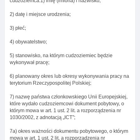
cudzoziemca:1) imię (imiona) i nazwisko;
Rozdział 2. Zezwolenie na pobyt czasowy I pracę
2) datę i miejsce urodzenia;
Art. 114. Przesłanki udzielenia zezwolenia na
pobyt czasowy I pracę
3) płeć;
Art. 114a. Rozporządzenie w sprawie określenia
4) obywatelstwo;
limitu udzielanych zezwoleń na pobyt czasowy I
pracę
5) stanowisko, na którym cudzoziemiec będzie
Art. 115. Obowiązek spełnienia wymogów
wykonywał pracę;
określonych odrębnymi przepisami
6) planowany okres lub okresy wykonywania pracy na
Art. 116. Przesłanki odmowy wszczęcia
terytorium Rzeczypospolitej Polskiej;
postępowania w sprawie zezwolenia na pobyt
czasowy I pracę
7) nazwę państwa członkowskiego Unii Europejskiej,
Art. 117. Przesłanki odmowy zezwolenia na pobyt
które wydało cudzoziemcowi dokument pobytowy, o
czasowy I pracę
którym mowa w art. 1 ust. 2 lit. a rozporządzenia nr
Art. 117a. Przesłanki odmowy udzielenia
1030/2002, z adnotacją „ICT”;
zezwolenia na pobyt czasowy
7a) okres ważności dokumentu pobytowego, o którym
Art. 117b. Odpowiednie stosowanie przepisów
mowa w art. 1 ust. 2 lit. a rozporządzenia nr