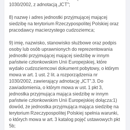
ustawy o promocji zatrudnienia I instytucjach rynku
1030/2002, z adnotacją „ICT”;
pracy
Art. 118. Elementy decyzji o udzieleniu zezwolenia
8) nazwę i adres jednostki przyjmującej mającej
na pobyt czasowy I pracę
siedzibę na terytorium Rzeczypospolitej Polskiej oraz
pracodawcy macierzystego cudzoziemca;
Art. 119. Zmiana danych pracodawcy cudzoziemca
Art. 120. Zmiana zezwolenia na pobyt czasowy I
9) imię, nazwisko, stanowisko służbowe oraz podpis
pracę
osoby lub osób uprawnionych do reprezentowania
jednostki przyjmującej mającej siedzibę w innym
Art. 120a. Wniosek o zmianę zezwolenia na pobyt
państwie członkowskim Unii Europejskiej, które
czasowy I pracę
wydało cudzoziemcowi dokument pobytowy, o którym
Art. 120b. Rozporządzenie w sprawie wzoru
mowa w art. 1 ust. 2 lit. a rozporządzenia nr
formularza wniosku o zmianę zezwolenia na pobyt
1030/2002, zawierający adnotację „ICT”.3. Do
czasowy I pracę
zawiadomienia, o którym mowa w ust. 1 pkt 3,
jednostka przyjmująca mająca siedzibę w innym
Art. 121. Obowiązek zawiadomienia o utracie
państwie członkowskim Unii Europejskiej dołącza:1)
pracy
dowód, że jednostka przyjmująca mająca siedzibę na
Art. 122. Inne przesłanki cofnięcia zezwolenia na
terytorium Rzeczypospolitej Polskiej spełnia warunki,
pobyt czasowy I pracę
o których mowa w art. 3 katalog pojęć ustawowych pkt
5b;
Art. 123. Wyłączenie stosowania niektórych