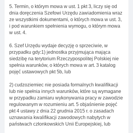
kwalifikacj
5. Termin, o którym mowa w ust. 1 pkt 3, liczy się od
dnia doręczenia Szefowi Urzędu zawiadomienia wraz
Art. 128. Okres zezwolenia na pobyt czasowy w
ze wszystkimi dokumentami, o których mowa w ust. 3,
celu wykonywania pracy w zawodzie
i pod warunkiem spełnienia wymogu, o którym mowa
wymagającym wysokich kwalifikacji
w ust. 4.
Art. 129. Wyłączenie stosowania niektórych
wymogów ustawy
6. Szef Urzędu wydaje decyzję o sprzeciwie, w
przypadku gdy:1) jednostka przyjmująca mająca
Art. 130. Obowiązek spełnienia wymogów
siedzibę na terytorium Rzeczypospolitej Polskiej nie
określonych odrębnymi przepisami
spełnia warunków, o których mowa w art. 3 katalog
Art. 131. Przesłanki odmowy wszczęcia
pojęć ustawowych pkt 5b, lub
postępowania w sprawie udzielenia
cudzoziemcowi zezwolenia na pobyt czasowy w
2) cudzoziemiec nie posiada formalnych kwalifikacji
celu wykonywania pracy w zawodzie
lub nie spełnia innych warunków, które są wymagane
wymagającym wysokich kwalifikacji
w przypadku zamiaru wykonywania pracy w zawodzie
regulowanym w rozumieniu art. 5 objaśnienie pojęć
Art. 132. Inne przesłanki odmowy zezwolenia na
pkt 4 ustawy z dnia 22 grudnia 2015 r. o zasadach
pobyt czasowy
uznawania kwalifikacji zawodowych nabytych w
Art. 133. Przesłanki cofnięcia zezwolenia na pobyt
państwach członkowskich Unii Europejskiej, lub
czasowy w celu wykonywania pracy w zawodzie