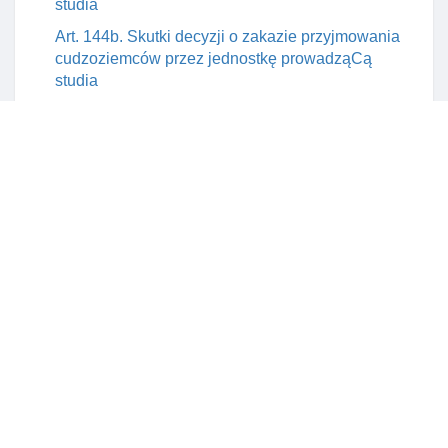
studia
Art. 144b. Skutki decyzji o zakazie przyjmowania
cudzoziemców przez jednostkę prowadząCą
studia
Art. 145. Okres ważnośCI zezwolenia na pobyt
czasowy w celu kształcenia się na studiach
Art. 145a. Inne przesłanki odmowy wszczęcia
postępowania w sprawie udzielenia
cudzoziemcowi zezwolenia na pobyt czasowy w
celu kształcenia się na studiach
Art. 147. Przesłanki odmowy zezwolenia na pobyt
czasowy w celu kształcenia się na studiach
Art. 148. Inne przesłanki odmowy wydania lub
cofnięcia kolejnego zezwolenia na pobyt czasowy
w celu kształcenia się na studiach
Art. 148a. Zaświadczenie o przyjęciu cudzoziemca
na studia lub o kontynuacji studiów