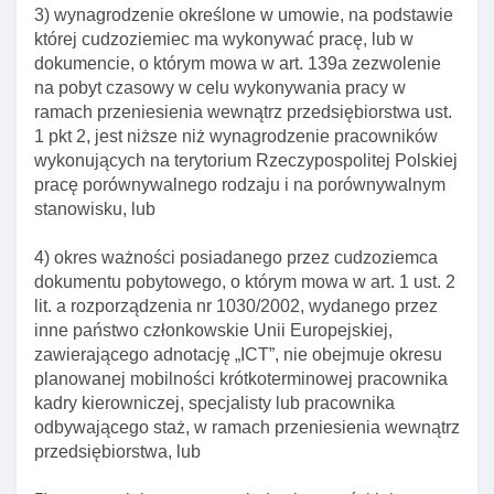
wymagającym wysokich kwalifikacji
3) wynagrodzenie określone w umowie, na podstawie
Art. 134. Obowiązek informowania o utracie pracy
której cudzoziemiec ma wykonywać pracę, lub w
w zawodzie wymagającym wysokich kwalifikacji
dokumencie, o którym mowa w art. 139a zezwolenie
na pobyt czasowy w celu wykonywania pracy w
Art. 135. Zmiana zezwolenia na pobyt czasowy w
ramach przeniesienia wewnątrz przedsiębiorstwa ust.
celu wykonywania pracy w zawodzie
1 pkt 2, jest niższe niż wynagrodzenie pracowników
wymagającym wysokich kwalifikacji
wykonujących na terytorium Rzeczypospolitej Polskiej
Art. 136. Odesłanie do przepisów ustawy o
pracę porównywalnego rodzaju i na porównywalnym
promocji zatrudnienia I instytucjach rynku pracy
stanowisku, lub
Art. 137. Elementy decyzji o udzieleniu zezwolenia
4) okres ważności posiadanego przez cudzoziemca
na pobyt czasowy w celu wykonywania pracy w
dokumentu pobytowego, o którym mowa w art. 1 ust. 2
zawodzie wymagającym wysokich kwalifikacji
lit. a rozporządzenia nr 1030/2002, wydanego przez
Art. 138. Odpisy decyzji przekazywane szefowi
inne państwo członkowskie Unii Europejskiej,
urzędu przez wojewodę
zawierającego adnotację „ICT”, nie obejmuje okresu
planowanej mobilności krótkoterminowej pracownika
Rozdział 3a. Zezwolenie na pobyt czasowy w celu
kadry kierowniczej, specjalisty lub pracownika
wykonywania pracy w ramach przeniesienia
odbywającego staż, w ramach przeniesienia wewnątrz
wewnątrz przedsiębiorstwa. Mobilność
przedsiębiorstwa, lub
krótkoterminowa I Długoterminowa pracownika kadry
kierowniczej, specjalisty lub pracownika