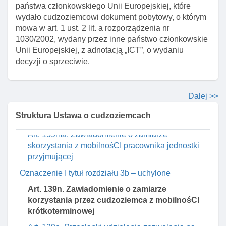
państwa członkowskiego Unii Europejskiej, które
Art. 139k. Strona postępowania w sprawie
wydało cudzoziemcowi dokument pobytowy, o którym
udzielenia zezwolenia na pobyt czasowy w celu
mowa w art. 1 ust. 2 lit. a rozporządzenia nr
wykonywania pracy w ramach przeniesienia
1030/2002, wydany przez inne państwo członkowskie
wewnątrz przedsiębiorstwa
Unii Europejskiej, z adnotacją „ICT”, o wydaniu
Art. 139l. Wniosek o udzielenie kolejnego
decyzji o sprzeciwie.
zezwolenia na pobyt czasowy w celu
wykonywania pracy w ramach przeniesienia
wewnątrz przedsiębiorstwa
Dalej >>
Art. 139m. Obowiązki informacyjne jednostki
Struktura Ustawa o cudzoziemcach
przyjmującej
Art. 139ma. Zawiadomienie o zamiarze
skorzystania z mobilnośCI pracownika jednostki
przyjmującej
Oznaczenie I tytuł rozdziału 3b – uchylone
Art. 139n. Zawiadomienie o zamiarze
korzystania przez cudzoziemca z mobilnośCI
krótkoterminowej