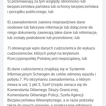
5) przemawiają za tym względy obronności lub
odbywającego staż, w ramach przeniesienia
bezpieczeństwa państwa lub ochrony bezpieczeństwa
wewnątrz przedsiębiorstwa
i porządku publicznego, lub
Art. 139a. Zezwolenie na pobyt czasowy w celu
wykonywania pracy w ramach przeniesienia
6) zawiadomienie zawiera nieprawdziwe dane
wewnątrz przedsiębiorstwa
osobowe lub fałszywe informacje lub dołączone do
niego dokumenty zawierają takie dane lub informacje,
Art. 139b. Rozporządzenie w sprawie limitu
lub zostały podrobione lub przerobione, lub
zezwoleń na pobyt czasowy w celu wykonywania
pracy w ramach przeniesienia wewnątrz
7) obowiązuje wpis danych cudzoziemca do wykazu
przedsiębiorstwa
cudzoziemców, których pobyt na terytorium
Art. 139c. Okres ważnośCI zezwolenia na pobyt
Rzeczypospolitej Polskiej jest niepożądany, lub
czasowy w celu wykonywania pracy w ramach
przeniesienia wewnątrz przedsiębiorstwa
8) dane cudzoziemca znajdują się w Systemie
Informacyjnym Schengen do celów odmowy wjazdu i
Art. 139d. Zezwolenie na pobyt czasowy w celu
pobytu.7. Po otrzymaniu zawiadomienia, o którym
wykonywania pracy w ramach przeniesienia
mowa w ust. 1 pkt 3, Szef Urzędu zwraca się do
wewnątrz przedsiębiorstwa a inne wymogi
Komendanta Głównego Straży Granicznej,
Art. 139e. Przesłanki odmowy wszczęcia
Komendanta Głównego Policji, Szefa Agencji
postępowania w sprawie zezwolenia na pobyt
Bezpieczeństwa Wewnętrznego, a w razie potrzeby
czasowy w celu wykonywania pracy w ramach
także do innych organów, o przekazanie informacji,