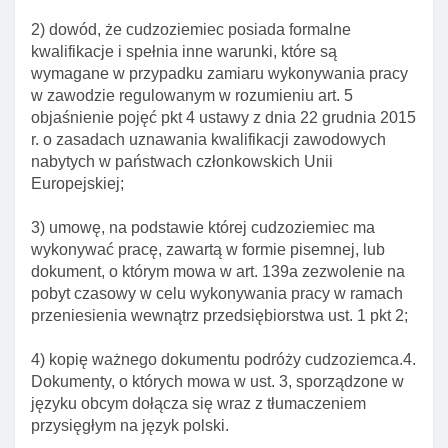
przepisów ustawy
2) dowód, że cudzoziemiec posiada formalne
Art. 124. Zawiadomienie o cofnięciu zezwolenia na
kwalifikacje i spełnia inne warunki, które są
pobyt czasowy I pracę
wymagane w przypadku zamiaru wykonywania pracy
Art. 125. Odesłanie do przepisów ustawy o
w zawodzie regulowanym w rozumieniu art. 5
promocji zatrudnienia I instytucjach rynku pracy
objaśnienie pojęć pkt 4 ustawy z dnia 22 grudnia 2015
r. o zasadach uznawania kwalifikacji zawodowych
Art. 126. Zezwolenie na pobyt czasowy I pracę dla
nabytych w państwach członkowskich Unii
cudzoziemca pełniącego funkcję w zarządzie
Europejskiej;
osoby prawnej podlegającej wpisowi do rejestru
przedsiębiorców
3) umowę, na podstawie której cudzoziemiec ma
Rozdział 3. Zezwolenie na pobyt czasowy w celu
wykonywać pracę, zawartą w formie pisemnej, lub
wykonywania pracy w zawodzie wymagającym
dokument, o którym mowa w art. 139a zezwolenie na
wysokich kwalifikacji
pobyt czasowy w celu wykonywania pracy w ramach
przeniesienia wewnątrz przedsiębiorstwa ust. 1 pkt 2;
Art. 127. Zezwolenie na pobyt czasowy w celu
wykonywania pracy w zawodzie wymagającym
4) kopię ważnego dokumentu podróży cudzoziemca.4.
wysokich kwalifikacji
Dokumenty, o których mowa w ust. 3, sporządzone w
Art. 127a. Rozporządzenie w sprawie określenia
języku obcym dołącza się wraz z tłumaczeniem
limitu udzielanych zezwoleń na pobyt czasowy w
przysięgłym na język polski.
celu wykonywania pracy wymagającej wysokich