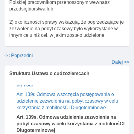
Oznaczenie I tytuł rozdziału 3b – uchylone
Polskiej pracownikom przenoszonym wewnątrz
przedsiębiorstwa lub
Art. 139n. Zawiadomienie o zamiarze korzystania
przez cudzoziemca z mobilnośCI krótkoterminowej
2) okoliczności sprawy wskazują, że poprzedzające je
Art. 139o. Przesłanki udzielenia zezwolenia na
zezwolenie na pobyt czasowy było wykorzystane w
pobyt czasowy w celu korzystania z mobilnośCI
innym celu niż cel, w jakim zostało udzielone.
Długoterminowej
Art. 139p. Okres ważnośCI udzielenia zezwolenia
<< Poprzedni
na pobyt czasowy w celu korzystania z mobilnośCI
Długoterminowej
Dalej >>
Art. 139q. Zezwolenie na pobyt czasowy w celu
Struktura Ustawa o cudzoziemcach
korzystania z mobilnośCI Długoterminowej a inne
wymogi
Art. 139r. Odmowa wszczęcia postępowania o
udzielenie zezwolenia na pobyt czasowy w celu
korzystania z mobilnośCI Długoterminowe
Art. 139s. Odmowa udzielenia zezwolenia na
pobyt czasowy w celu korzystania z mobilnośCI
Długoterminowej