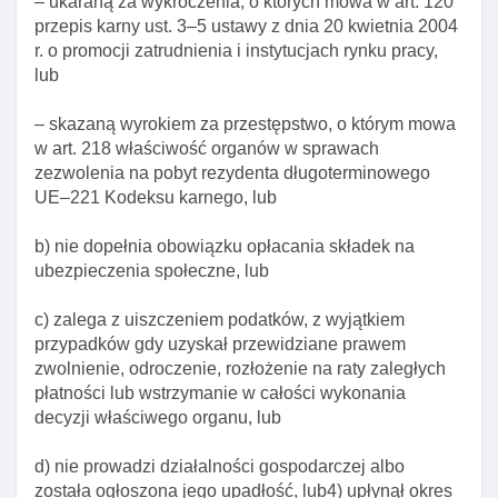
– ukaraną za wykroczenia, o których mowa w art. 120
wewnątrz przedsiębiorstwa a inne wymogi
przepis karny ust. 3–5 ustawy z dnia 20 kwietnia 2004
r. o promocji zatrudnienia i instytucjach rynku pracy,
Art. 139e. Przesłanki odmowy wszczęcia
lub
postępowania w sprawie zezwolenia na pobyt
czasowy w celu wykonywania pracy w ramach
– skazaną wyrokiem za przestępstwo, o którym mowa
przeniesienia wewnątrz przedsiębiorstwa
w art. 218 właściwość organów w sprawach
Art. 139f. Przesłanki odmowy udzielenia na pobyt
zezwolenia na pobyt rezydenta długoterminowego
czasowy w celu wykonywania pracy w ramach
UE–221 Kodeksu karnego, lub
przeniesienia wewnątrz przedsiębiorstwa
b) nie dopełnia obowiązku opłacania składek na
Art. 139g. Cofnięcie zezwolenia na pobyt czasowy
ubezpieczenia społeczne, lub
w celu wykonywania pracy w ramach
przeniesienia wewnątrz przedsiębiorstwa
c) zalega z uiszczeniem podatków, z wyjątkiem
Art. 139h. Okres ważnośCI zezwolenia na pobyt
przypadków gdy uzyskał przewidziane prawem
czasowy w celu wykonywania pracy w ramach
zwolnienie, odroczenie, rozłożenie na raty zaległych
przeniesienia wewnątrz przedsiębiorstwa
płatności lub wstrzymanie w całości wykonania
decyzji właściwego organu, lub
Art. 139i. Decyzja w sprawie udzielenia
zezwolenia na pobyt czasowy w celu
d) nie prowadzi działalności gospodarczej albo
wykonywania pracy w ramach przeniesienia
została ogłoszona jego upadłość, lub4) upłynął okres
wewnątrz przedsiębiorstwa