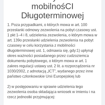
Art. 132. Inne przesłanki odmowy zezwolenia na
mobilnośCI
pobyt czasowy
Długoterminowej
Art. 133. Przesłanki cofnięcia zezwolenia na pobyt
czasowy w celu wykonywania pracy w zawodzie
1. Poza przypadkami, o których mowa w art. 100
wymagającym wysokich kwalifikacji
przesłanki odmowy zezwolenia na pobyt czasowy ust.
Art. 134. Obowiązek informowania o utracie pracy
1 pkt 1–4 i 8, udzielenia zezwolenia, o którym mowa w
w zawodzie wymagającym wysokich kwalifikacji
art. 139o przesłanki udzielenia zezwolenia na pobyt
czasowy w celu korzystania z mobilności
Art. 135. Zmiana zezwolenia na pobyt czasowy w
długoterminowej ust. 1, odmawia się, gdy:1) upłynął
celu wykonywania pracy w zawodzie
okres ważności posiadanego przez cudzoziemca
wymagającym wysokich kwalifikacji
dokumentu pobytowego, o którym mowa w art. 1
Art. 136. Odesłanie do przepisów ustawy o
zakres regulacji ustawy ust. 2 lit. a rozporządzenia nr
promocji zatrudnienia I instytucjach rynku pracy
1030/2002, z adnotacją „ICT”, wydanego przez inne
państwo członkowskie Unii Europejskiej lub
Art. 137. Elementy decyzji o udzieleniu zezwolenia
na pobyt czasowy w celu wykonywania pracy w
2) w postępowaniu w sprawie udzielenia tego
zawodzie wymagającym wysokich kwalifikacji
zezwolenia osoba składająca wniosek w imieniu i na
Art. 138. Odpisy decyzji przekazywane szefowi
rzecz jednostki przyjmującej:
urzędu przez wojewodę