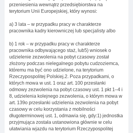
przeniesienia wewnątrz przedsiębiorstwa na
Art. 139j. Obowiązki informacyjne organów w
terytorium Unii Europejskiej, który wynosi:
sprawach udzielenia zezwolenia na pobyt
czasowy w celu wykonywania pracy w ramach
a) 3 lata – w przypadku pracy w charakterze
przeniesienia wewnątrz przedsiębiorstwa
pracownika kadry kierowniczej lub specjalisty albo
Art. 139k. Strona postępowania w sprawie
udzielenia zezwolenia na pobyt czasowy w celu
b) 1 rok – w przypadku pracy w charakterze
wykonywania pracy w ramach przeniesienia
pracownika odbywającego staż, lub5) wniosek o
wewnątrz przedsiębiorstwa
udzielenie zezwolenia na pobyt czasowy został
złożony podczas nielegalnego pobytu cudzoziemca,
Art. 139l. Wniosek o udzielenie kolejnego
któremu ma być ono udzielone, na terytorium
zezwolenia na pobyt czasowy w celu
Rzeczypospolitej Polskiej.2. Poza przypadkami, o
wykonywania pracy w ramach przeniesienia
których mowa w ust. 1 oraz art. 100 przesłanki
wewnątrz przedsiębiorstwa
odmowy zezwolenia na pobyt czasowy ust. 1 pkt 1–4 i
Art. 139m. Obowiązki informacyjne jednostki
8, udzielenia kolejnego zezwolenia, o którym mowa w
przyjmującej
art. 139o przesłanki udzielenia zezwolenia na pobyt
czasowy w celu korzystania z mobilności
Art. 139ma. Zawiadomienie o zamiarze
długoterminowej ust. 1, odmawia się, gdy:1) jednostka
skorzystania z mobilnośCI pracownika jednostki
przyjmująca została ustanowiona głównie w celu
przyjmującej
ułatwiania wjazdu na terytorium Rzeczypospolitej