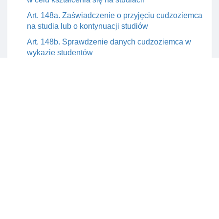
Art. 148a. Zaświadczenie o przyjęciu cudzoziemca
na studia lub o kontynuacji studiów
Art. 148b. Sprawdzenie danych cudzoziemca w
wykazie studentów
Art. 149. Postępowanie w sprawie zezwolenia na
pobyt czasowy w celu kształcenia się na studiach
Art. 149a. Zawiadomienie o zamiarze korzystania z
mobilnośCI studenta w innym państwie
Art. 149b. Warunki dopuszczalnośCI mobilnośCI
studenta na terytorium rp
Art. 149c. Obowiązki informacyjne organów w
sprawach udzielenia zezwolenia na pobyt
czasowy w celu kształcenia się na studiach
Art. 150. Rozporządzenie w sprawie środków
finansowych, jakie musi posiadać cudzoziemiec
Rozdział 7. Zezwolenie na pobyt czasowy w celu