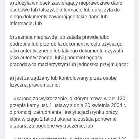
Rozdział 3a. Zezwolenie na pobyt czasowy w celu
a) złożyła wniosek zawierający nieprawdziwe dane
wykonywania pracy w ramach przeniesienia
osobowe lub fałszywe informacje lub dołączyła do
wewnątrz przedsiębiorstwa. Mobilność
niego dokumenty zawierające takie dane lub
krótkoterminowa I Długoterminowa pracownika kadry
informacje, lub
kierowniczej, specjalisty lub pracownika
odbywającego staż, w ramach przeniesienia
b) zeznała nieprawdę lub zataiła prawdę albo
wewnątrz przedsiębiorstwa
podrobiła lub przerobiła dokument w celu użycia go
jako autentycznego lub takiego dokumentu używała
Art. 139a. Zezwolenie na pobyt czasowy w celu
jako autentycznego, lub3) podmiot będący
wykonywania pracy w ramach przeniesienia
pracodawcą macierzystym lub jednostką przyjmującą:
wewnątrz przedsiębiorstwa
Art. 139b. Rozporządzenie w sprawie limitu
a) jest zarządzany lub kontrolowany przez osobę
zezwoleń na pobyt czasowy w celu wykonywania
fizyczną prawomocnie:
pracy w ramach przeniesienia wewnątrz
przedsiębiorstwa
– ukaraną za wykroczenie, o którym mowa w art. 120
przepis karny ust. 1 ustawy z dnia 20 kwietnia 2004 r.
Art. 139c. Okres ważnośCI zezwolenia na pobyt
o promocji zatrudnienia i instytucjach rynku pracy,
czasowy w celu wykonywania pracy w ramach
która w ciągu 2 lat od ukarania została ponownie
przeniesienia wewnątrz przedsiębiorstwa
ukarana za podobne wykroczenie, lub
Art. 139d. Zezwolenie na pobyt czasowy w celu
wykonywania pracy w ramach przeniesienia