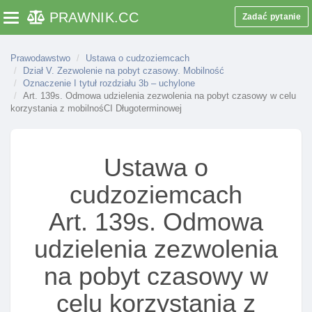
wykonywania pracy w zawodzie wymagającym
PRAWNIK
.CC
wysokich kwalifikacji
Zadać pytanie
Toggle navigation
Art. 127a. Rozporządzenie w sprawie określenia
limitu udzielanych zezwoleń na pobyt czasowy w
Prawodawstwo
Ustawa o cudzoziemcach
celu wykonywania pracy wymagającej wysokich
Dział V. Zezwolenie na pobyt czasowy. Mobilność
Oznaczenie I tytuł rozdziału 3b – uchylone
kwalifikacj
Art. 139s. Odmowa udzielenia zezwolenia na pobyt czasowy w celu
Art. 128. Okres zezwolenia na pobyt czasowy w
korzystania z mobilnośCI Długoterminowej
celu wykonywania pracy w zawodzie
wymagającym wysokich kwalifikacji
Ustawa o
Art. 129. Wyłączenie stosowania niektórych
wymogów ustawy
cudzoziemcach
Art. 130. Obowiązek spełnienia wymogów
Art. 139s. Odmowa
określonych odrębnymi przepisami
Art. 131. Przesłanki odmowy wszczęcia
udzielenia zezwolenia
postępowania w sprawie udzielenia
cudzoziemcowi zezwolenia na pobyt czasowy w
na pobyt czasowy w
celu wykonywania pracy w zawodzie
celu korzystania z
wymagającym wysokich kwalifikacji