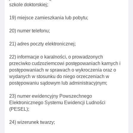
szkole doktorskiej;
19) miejsce zamieszkania lub pobytu;
20) numer telefonu;
21) adres poczty elektronicznej;
22) informacje o karalności, o prowadzonych
przeciwko cudzoziemcowi postępowaniach karnych i
postępowaniach w sprawach o wykroczenia oraz o
wydanych w stosunku do niego orzeczeniach w
Dział I. Przepisy ogólne
postępowaniu sądowym lub administracyjnym;
Art. 1. Zakres regulacji ustawy
23) numer ewidencyjny Powszechnego
Art. 2. Wyłączenie stosowania ustawy
Elektronicznego Systemu Ewidencji Ludności
Art. 3. Katalog pojęć ustawowych
(PESEL);
Art. 4. Wyłączenie stosowania przepisu ustawy o
24) wizerunek twarzy;
wojewodzie I administracji rządowej w województwie
Art. 5. Postępowania należące do właściwośCI