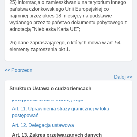
25) informacja o zamieszkiwaniu na terytorium innego
konsulów
państwa członkowskiego Unii Europejskiej co
najmniej przez okres 18 miesięcy na podstawie
Art. 6. Odstąpienie od uzasadnienia faktycznego
wydanego przez to państwo dokumentu pobytowego z
orzeczenia
adnotacją "Niebieska Karta UE";
Art. 7. Obowiązek pouczenia cudzoziemca
26) dane zapraszającego, o których mowa w art. 54
Art. 8. Język w którym są sporządzane wnioski,
elementy zaproszenia pkt 1.
tłumaczenie dokumentów
Art. 9. Doręczanie pism
Art. 9a. Zachowanie terminu na złożenie pisma przez
<< Poprzedni
cudzoziemca przebywającego w ośrodku lub
Dalej >>
areszcie dla cudzoziemców
Struktura Ustawa o cudzoziemcach
Art. 10. Wyłączenie stosowania przepisów kodeksu
postępowania administracyjnego
Art. 11. Uprawnienia straży granicznej w toku
postępowań
Art. 12. Delegacja ustawowa
Art. 13. Zakres przetwarzanych danych