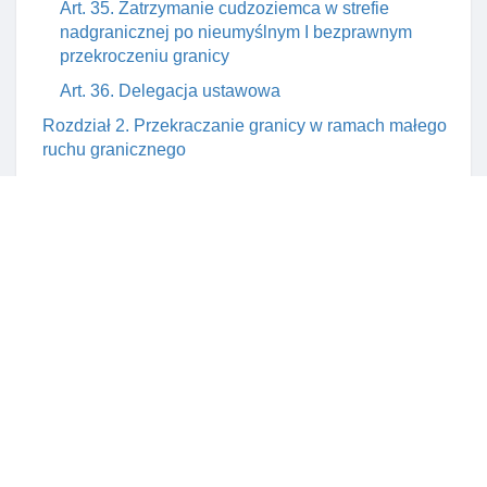
Art. 35. Zatrzymanie cudzoziemca w strefie
nadgranicznej po nieumyślnym I bezprawnym
przekroczeniu granicy
Art. 36. Delegacja ustawowa
Rozdział 2. Przekraczanie granicy w ramach małego
ruchu granicznego
Art. 37. Przesłanki zezwolenia na przekraczanie
granicy w ramach małego ruchu granicznego
Art. 38. Przesłanki odmowy zezwolenia na
przekraczanie granicy w ramach małego ruchu
granicznego
Art. 39. Przesłanki cofnięcia zezwolenia na
przekraczanie granicy w ramach małego ruchu
granicznego
Art. 40. Przesłanki unieważnienia zezwolenia na
przekraczanie granicy w ramach małego ruchu
granicznego