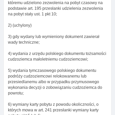
któremu udzielono zezwolenia na pobyt czasowy na
udzielenia I cofnięcia zezwolenia na pobyt stały
podstawie art. 195 przesłanki udzielenia zezwolenia
Art. 202. Składanie wniosku o zezwolenie na pobyt
na pobyt stały ust. 1 pkt 10;
stały
2) (uchylony)
Art. 203. Wymogi wniosku o zezwolenie na pobyt
stały
3) gdy wydany lub wymieniony dokument zawierał
Art. 204. Delegacja ustawowa
wady techniczne;
Art. 205. Postępowanie w sprawie zezwolenia na
4) wydania z urzędu polskiego dokumentu tożsamości
pobyt stały małżonka obywatela polskiego
cudzoziemca małoletniemu cudzoziemcowi;
Art. 206. Potwierdzenie złożenia wniosku o
udzielenie zezwolenia na pobyt stały
5) wydania tymczasowego polskiego dokumentu
podróży cudzoziemcowi relokowanemu lub
Art. 207. Informacje zasięgane przez wojewodę
przesiedlanemu albo w przypadku przymusowego
przed wydaniem decyzji o zezwoleniu na pobyt stały
wykonania decyzji o zobowiązaniu cudzoziemca do
Art. 207a. Strona postępowania w sprawie
powrotu;
zezwolenia na pobyt stały cudzoziemca
Art. 208. Opinia wojewody w sprawie przesłanek do
6) wymiany karty pobytu z powodu okoliczności, o
cofnięcia zezwolenia na pobyt stały
których mowa w art. 241 przesłanki wymiany karty