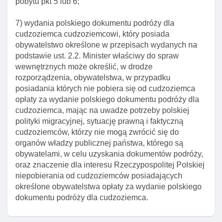
pobytu pkt 5 lub 6;
Art. 208a. Prośba o konsultacje w sprawie wydania
zezwolenia na pobyt stały
7) wydania polskiego dokumentu podróży dla
Art. 208b. Opinia wojewody w sprawie zezwolenia na
cudzoziemca cudzoziemcowi, który posiada
pobyt stały
obywatelstwo określone w przepisach wydanych na
podstawie ust. 2.2. Minister właściwy do spraw
Art. 210. Termin wydania decyzji w sprawie
wewnętrznych może określić, w drodze
udzielenia cudzoziemcowi zezwolenia na pobyt stały
rozporządzenia, obywatelstwa, w przypadku
Dział VII. Dokumenty wydawane cudzoziemcom
posiadania których nie pobiera się od cudzoziemca
opłaty za wydanie polskiego dokumentu podróży dla
Art. 226. Dokumenty wydawane cudzoziemcowi
cudzoziemca, mając na uwadze potrzeby polskiej
Art. 227. Decyzja o stwierdzeniu nieważnośCI
polityki migracyjnej, sytuację prawną i faktyczną
wydanego dokumentu
cudzoziemców, którzy nie mogą zwrócić się do
organów władzy publicznej państwa, którego są
Art. 228. Dokumenty cudzoziemca bez jego podpisu
obywatelami, w celu uzyskania dokumentów podróży,
Art. 229. Zasady wydawania I wymiany dokumentów
oraz znaczenie dla interesu Rzeczypospolitej Polskiej
niepobierania od cudzoziemców posiadających
Art. 230. Termin składania wniosku o wymianę
określone obywatelstwa opłaty za wydanie polskiego
dokumentów
dokumentu podróży dla cudzoziemca.
Art. 231. Wymogi wniosku o wydanie lub wymianę
dokumentów