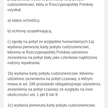
cudzoziemca w rp
cudzoziemcowi, który w Rzeczypospolitej Polskiej
uzyskał:
Art. 225. Przejęcie przez rp odpowiedzialnośCI za
ochronę MIędzynarodową
a) status uchodźcy,
Art. 195. Przesłanki udzielenia zezwolenia na pobyt
stały
b) ochronę uzupełniającą,
Art. 196. Przesłanki odmowy wszczęcia
c) zgodę na pobyt ze względów humanitarnych;1a)
postępowania w sprawie udzielenia cudzoziemcowi
wydania pierwszej karty pobytu cudzoziemcowi,
zezwolenia na pobyt stały
któremu w Rzeczypospolitej Polskiej udzielono
Art. 197. Przesłanki odmowy zezwolenia na pobyt
zezwolenia na pobyt stały jako członkowi najbliższej
stały
rodziny repatrianta;
Art. 198. Zezwolenie na pobyt stały cudzoziemca,
którego dane znajdują się w systemie informacyjnym
1b) wydania karty pobytu cudzoziemcowi, któremu
schengen
udzielono zezwolenia na pobyt czasowy, o którym
mowa w art. 186 przesłanki obligatoryjnego udzielenia
Art. 199. Przesłanki cofnięcia zezwolenia na pobyt
zezwolenia na pobyt czasowy ze względu na inne
stały
okoliczności ust. 1 pkt 8 lub 9;
Art. 200. Wygaśnięcie zezwolenia na pobyt stały
1c) wydania pierwszej karty pobytu cudzoziemcowi,
Art. 201. Decyzja w sprawie udzielenia, odmowy