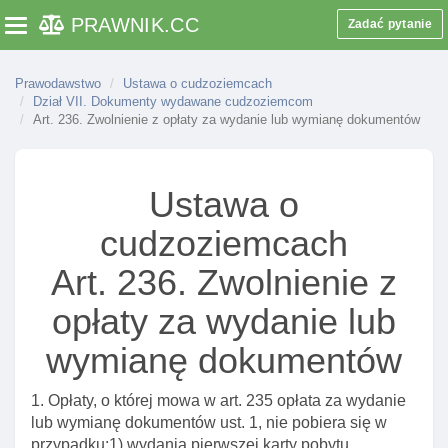
rezydenta Długoterminowego ue
PRAWNIK
.CC
Zadać pytanie
Toggle navigation
Art. 216. Kolejne zezwolenie na pobyt rezydenta
Długoterminowego ue po cofnięciu poprzedniego
Prawodawstwo
Ustawa o cudzoziemcach
Art. 217. Wygaśnięcie zezwolenia na pobyt
Dział VII. Dokumenty wydawane cudzoziemcom
rezydenta Długoterminowego ue
Art. 236. Zwolnienie z opłaty za wydanie lub wymianę dokumentów
Art. 218. Właściwość organów w sprawach
zezwolenia na pobyt rezydenta Długoterminowego
ue
Ustawa o
Art. 219. Wymogi wniosku o zezwolenie na pobyt
cudzoziemcach
rezydenta Długoterminowego ue
Art. 236. Zwolnienie z
Art. 221. Zezwolenie na pobyt rezydenta
Długoterminowego ue udzielone przez inne
opłaty za wydanie lub
państwo ue
wymianę dokumentów
Art. 222. Delegacja ustawowa
Art. 223. Udzielenie lub cofnięcie zezwolenia na
1. Opłaty, o której mowa w art. 235 opłata za wydanie
pobyt rezydenta Długoterminowego ue
lub wymianę dokumentów ust. 1, nie pobiera się w
Art. 224. Informacja o ochronie MIędzynarodowej
przypadku:1) wydania pierwszej karty pobytu