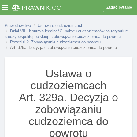
obowiązku wyjazdu na terytorium innego państwa
PRAWNIK
.CC
Zadać pytanie
Toggle navigation
Art. 315. Określanie w decyzji terminu
dobrowolnego wyjazdu cudzoziemca oraz państwa
powrotu
Prawodawstwo
Ustawa o cudzoziemcach
Dział VIII. Kontrola legalnośCI pobytu cudzoziemców na terytorium
Art. 316. Przedłużenie terminu dobrowolnego
rzeczypospolitej polskiej I zobowiązanie cudzoziemca do powrotu
wyjazdu cudzoziemca
Rozdział 2. Zobowiązanie cudzoziemca do powrotu
Art. 329a. Decyzja o zobowiązaniu cudzoziemca do powrotu
Art. 317. Obowiązki cudzoziemca określone w
decyzji o zobowiązaniu cudzoziemca do
dobrowolnego wyjazdu
Ustawa o
Art. 318. Zakaz ponownego wjazdu na terytorium
rp I innych państw obszaru schengen
cudzoziemcach
Art. 319. Okresy zakazów ponownego wjazdu na
Art. 329a. Decyzja o
terytorium rp I innych państw obszaru schengen
zobowiązaniu
Art. 320. Cofnięcie zakazu ponownego wjazdu na
terytorium rp I innych państw obszaru schengen
cudzoziemca do
Art. 321. Organ wyższego stopnia w sprawach o
zobowiązaniu cudzoziemca do powrotu,
powrotu
przedłużenie terminu dobrowolnego wyjazdu oraz