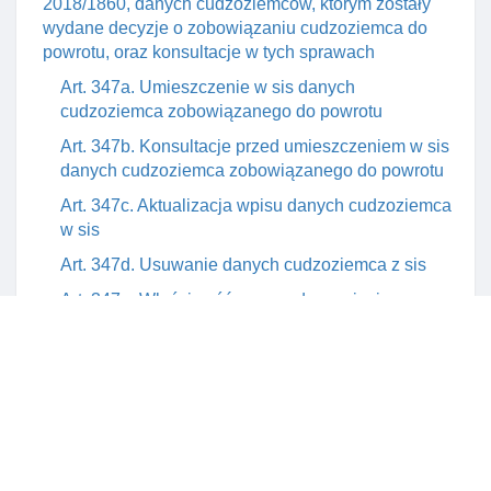
2018/1860, danych cudzoziemców, którym zostały
wydane decyzje o zobowiązaniu cudzoziemca do
powrotu, oraz konsultacje w tych sprawach
Art. 347a. Umieszczenie w sis danych
cudzoziemca zobowiązanego do powrotu
Art. 347b. Konsultacje przed umieszczeniem w sis
danych cudzoziemca zobowiązanego do powrotu
Art. 347c. Aktualizacja wpisu danych cudzoziemca
w sis
Art. 347d. Usuwanie danych cudzoziemca z sis
Art. 347e. Właściwość organu do przyjęcia
informacji o przekroczeniu granicy przez
cudzoziemca, którego dane są umieszczone w sis I
określenia koniecznych środków
Art. 347f. Właściwość organu w sprawach
przeprowadzenia konsultacji przed przyznaniem
dokumentu pobytowego lub wizy Długoterminowej
lub przedłużeniem ich ważnośCI