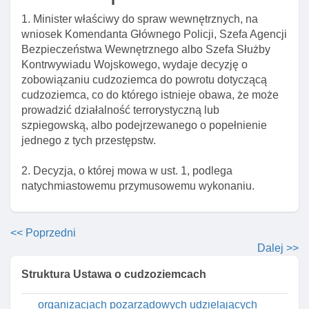
cofnięcie zakazu ponownego wjazdu
1. Minister właściwy do spraw wewnętrznych, na
wniosek Komendanta Głównego Policji, Szefa Agencji
Art. 322. Forma przekazywania przez organy
Bezpieczeństwa Wewnętrznego albo Szefa Służby
decyzji o zobowiązaniu cudzoziemca do powrotu
Kontrwywiadu Wojskowego, wydaje decyzję o
Art. 323. Adnotacja w dokumencie podróży
zobowiązaniu cudzoziemca do powrotu dotyczącą
cudzoziemca o decyzji o zobowiązaniu
cudzoziemca, co do którego istnieje obawa, że może
cudzoziemca do powrotu
prowadzić działalność terrorystyczną lub
szpiegowską, albo podejrzewanego o popełnienie
Art. 324. CzynnośCI organu wydającego decyzję o
jednego z tych przestępstw.
zobowiązaniu cudzoziemca do powrotu
Art. 325. Wniosek komendanta głównego sg o
2. Decyzja, o której mowa w ust. 1, podlega
wydanie cudzoziemcowi dokumentu podróży
natychmiastowemu przymusowemu wykonaniu.
Art. 326. Postępowanie w sprawie zobowiązania
do powrotu cudzoziemca bęDącego małżonkiem
obywatela polskiego lub cudzoziemca
<< Poprzedni
Dalej >>
Art. 327. Zapewnienie cudzoziemcowi pomocy
tłumacza
Struktura Ustawa o cudzoziemcach
Art. 328. Informowanie cudzoziemca o
organizacjach pozarządowych udzielających