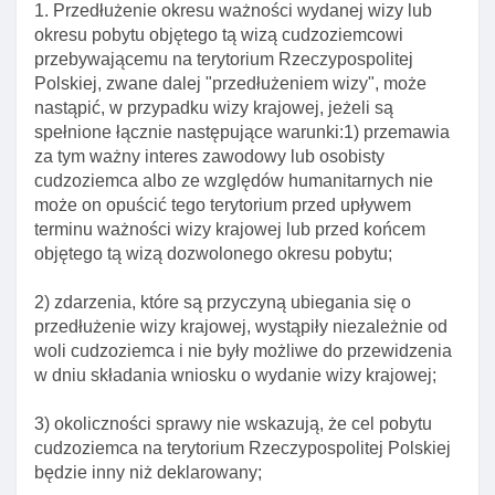
Art. 70a. Rozpatrywanie wniosków o wydanie wizy
1. Przedłużenie okresu ważności wydanej wizy lub
przez ministra właściwego do spraw
okresu pobytu objętego tą wizą cudzoziemcowi
zagranicznych
przebywającemu na terytorium Rzeczypospolitej
Polskiej, zwane dalej "przedłużeniem wizy", może
Art. 71. Formy wymiany informacji w sprawie
nastąpić, w przypadku wizy krajowej, jeżeli są
wydania wizy schengen
spełnione łącznie następujące warunki:1) przemawia
Art. 72. Konsultacje w sprawie wydania wizy
za tym ważny interes zawodowy lub osobisty
krajowej cudzoziemcowi, którego dane znajdują
cudzoziemca albo ze względów humanitarnych nie
się w systemie informacyjnym schengen
może on opuścić tego terytorium przed upływem
Art. 72a. Konsultacje w sprawie przyznania
terminu ważności wizy krajowej lub przed końcem
dokumentu pobytowego lub wizy Długoterminowej
objętego tą wizą dozwolonego okresu pobytu;
albo przedłużenia ich ważnośCI
2) zdarzenia, które są przyczyną ubiegania się o
Art. 73. Organy informujące organy innych państw
przedłużenie wizy krajowej, wystąpiły niezależnie od
o wydaniu wizy schengen
woli cudzoziemca i nie były możliwe do przewidzenia
Art. 74. Gromadzenie informacji o wizach
w dniu składania wniosku o wydanie wizy krajowej;
schengen wydanych przez inne państwa
3) okoliczności sprawy nie wskazują, że cel pobytu
Art. 74a. Termin wydania lub odmowy wydania
cudzoziemca na terytorium Rzeczypospolitej Polskiej
wizy krajowej
będzie inny niż deklarowany;
Art. 74b. Polecenie przeprowadzenia przez