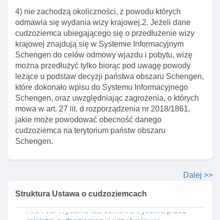
konsula rozmowy z cudzoziemcem
4) nie zachodzą okoliczności, z powodu których
odmawia się wydania wizy krajowej.2. Jeżeli dane
Art. 75. Decyzja w sprawie odmowy wydania wizy
cudzoziemca ubiegającego się o przedłużenie wizy
krajowej
krajowej znajdują się w Systemie Informacyjnym
Art. 76. środki odwoławcze od decyzji o odmowie
Schengen do celów odmowy wjazdu i pobytu, wizę
wydania wizy
można przedłużyć tylko biorąc pod uwagę powody
leżące u podstaw decyzji państwa obszaru Schengen,
Art. 77. Dokumenty składane przez cudzoziemca
które dokonało wpisu do Systemu Informacyjnego
ubiegającego się o wizę krajową
Schengen, oraz uwzględniając zagrożenia, o których
Art. 77a. Przekazanie przez konsula
mowa w art. 27 lit. d rozporządzenia nr 2018/1861,
odwzorowania cyfrowego wniosku o wydanie wizy
jakie może powodować obecność danego
schengen I przedłożonych dokumentów
cudzoziemca na terytorium państw obszaru
Schengen.
Art. 77b. Opłaty za przyjęcie I rozpatrzenie wniosku
o wydanie wizy krajowej lub o wydanie wizy
schengen I wizy krajowej
Dalej >>
Art. 78. Forma wizy krajowej
Struktura Ustawa o cudzoziemcach
Art. 79. BłąD w naklejce wizowej
Art. 79a. Wydanie lub odmowa wydania przez