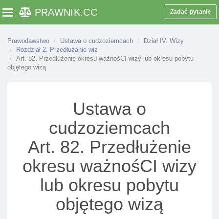
Art. 64a. Warunki wydania wizy krajowej
PRAWNIK
.CC
Zadać pytanie
Toggle navigation
Art. 65. Przesłanki odmowy wydania wizy krajowej
Art. 66. Właściwość organów w sprawach
Prawodawstwo
Ustawa o cudzoziemcach
Dział IV. Wizy
Rozdział 2. Przedłużanie wiz
wydawania wiz
Art. 82. Przedłużenie okresu ważnośCI wizy lub okresu pobytu
Art. 66a. CzynnośCI ministra właściwego do spraw
objętego wizą
zagranicznych realizowane za pośrednictwem
konsula
Art. 67. Wystąpienie do organu innego państwa o
Ustawa o
opinię w sprawie wydania wizy schengen
cudzoziemcach
Art. 68. Opinia polskiego organu w sprawie
wydania wizy schengen przez organ innego
Art. 82. Przedłużenie
państwa
okresu ważnośCI wizy
Art. 69. Konsultacje w sprawie wydania wizy
schengen
lub okresu pobytu
Art. 70. Termin przekazania opinii w sprawie
objętego wizą
wydania wizy schengen