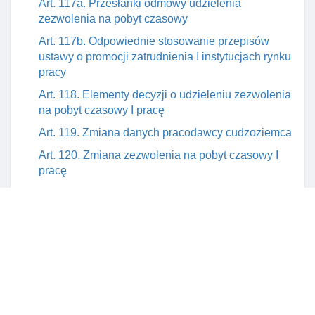
Art. 117a. Przesłanki odmowy udzielenia
zezwolenia na pobyt czasowy
Art. 117b. Odpowiednie stosowanie przepisów
ustawy o promocji zatrudnienia I instytucjach rynku
pracy
Art. 118. Elementy decyzji o udzieleniu zezwolenia
na pobyt czasowy I pracę
Art. 119. Zmiana danych pracodawcy cudzoziemca
Art. 120. Zmiana zezwolenia na pobyt czasowy I
pracę
Art. 120a. Wniosek o zmianę zezwolenia na pobyt
czasowy I pracę
Art. 120b. Rozporządzenie w sprawie wzoru
formularza wniosku o zmianę zezwolenia na pobyt
czasowy I pracę
Art. 121. Obowiązek zawiadomienia o utracie
pracy