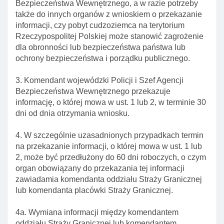
Bezpieczeństwa Wewnętrznego, a w razie potrzeby
wydane decyzje o zobowiązaniu cudzoziemca do
także do innych organów z wnioskiem o przekazanie
powrotu, oraz konsultacje w tych sprawach
informacji, czy pobyt cudzoziemca na terytorium
Art. 347a. Umieszczenie w sis danych
Rzeczypospolitej Polskiej może stanowić zagrożenie
cudzoziemca zobowiązanego do powrotu
dla obronności lub bezpieczeństwa państwa lub
ochrony bezpieczeństwa i porządku publicznego.
Art. 347b. Konsultacje przed umieszczeniem w sis
danych cudzoziemca zobowiązanego do powrotu
3. Komendant wojewódzki Policji i Szef Agencji
Art. 347c. Aktualizacja wpisu danych cudzoziemca
Bezpieczeństwa Wewnętrznego przekazuje
w sis
informację, o której mowa w ust. 1 lub 2, w terminie 30
dni od dnia otrzymania wniosku.
Art. 347d. Usuwanie danych cudzoziemca z sis
Art. 347e. Właściwość organu do przyjęcia
4. W szczególnie uzasadnionych przypadkach termin
informacji o przekroczeniu granicy przez
na przekazanie informacji, o której mowa w ust. 1 lub
cudzoziemca, którego dane są umieszczone w sis I
2, może być przedłużony do 60 dni roboczych, o czym
określenia koniecznych środków
organ obowiązany do przekazania tej informacji
zawiadamia komendanta oddziału Straży Granicznej
Art. 347f. Właściwość organu w sprawach
lub komendanta placówki Straży Granicznej.
przeprowadzenia konsultacji przed przyznaniem
dokumentu pobytowego lub wizy Długoterminowej
4a. Wymiana informacji między komendantem
lub przedłużeniem ich ważnośCI
oddziału Straży Granicznej lub komendantem