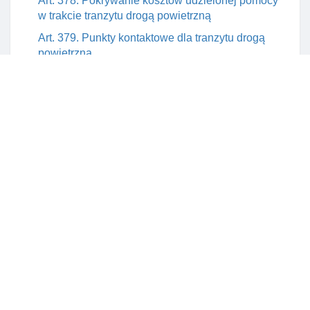
Art. 378. Pokrywanie kosztów udzielonej pomocy
w trakcie tranzytu drogą powietrzną
Art. 379. Punkty kontaktowe dla tranzytu drogą
powietrzną
Rozdział 5. Wykonanie decyzji o zobowiązaniu
cudzoziemca do powrotu wydanej przez organ
innego państwa członkowskiego unii europejskiej
Art. 380. Wykonywanie decyzji o zobowiązaniu
cudzoziemca do powrotu wydanej przez organ
innego państwa ue
Art. 381. Skutki wykonania decyzji o zobowiązaniu
cudzoziemca do powrotu wydanej przez organ
innego państwa ue
Art. 382. Decyzja o zobowiązaniu do powrotu
wydana przez organ państwa ue małoletniemu
cudzoziemcowi
Art. 383. Wniosek o ustalenie przesłanek w
zakresie cofnięcia wydanych zezwoleń na pobyt