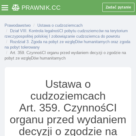
Art. 335. Pomoc w dobrowolnym powrocie
PRAWNIK
.CC
Zadać pytanie
Toggle navigation
cudzoziemca
Art. 335a. Pomoc cudzoziemcowi w reintegracji
Prawodawstwo
Ustawa o cudzoziemcach
Art. 336. Ustalanie kosztów wydania I wykonania
Dział VIII. Kontrola legalnośCI pobytu cudzoziemców na terytorium
decyzji o zobowiązaniu cudzoziemca do powrotu
rzeczypospolitej polskiej I zobowiązanie cudzoziemca do powrotu
Rozdział 3. Zgoda na pobyt ze wzglęDów humanitarnych oraz zgoda
Art. 337. Podmioty ponoszące koszty wydania I
na pobyt tolerowany
wykonania decyzji o zobowiązaniu cudzoziemca
Art. 359. CzynnośCI organu przed wydaniem decyzji o zgodzie na
pobyt ze wzglęDów humanitarnych
do powrotu
Art. 338. Koszty wydania I wykonania decyzji o
zobowiązaniu cudzoziemca do powrotu
Ustawa o
Art. 339. Rozporządzenie w sprawie obliczania
kosztów doprowadzenia cudzoziemca do granicy
cudzoziemcach
innego państwa
Art. 359. CzynnośCI
Art. 340. Zmiana kosztów ustalonych w decyzji o
zobowiązaniu cudzoziemca do powrotu
organu przed wydaniem
Art. 341. Organ wyższego stopnia w sprawach o
decyzji o zgodzie na
ustalenie wysokośCI kosztów wydania I wykonania