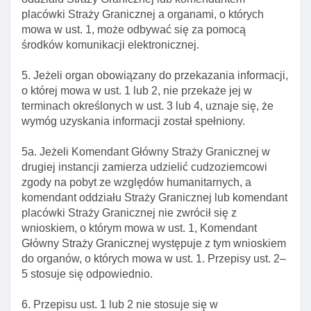
Art. 347g. Umieszczanie w sis zobowiązanego do
placówki Straży Granicznej a organami, o których
powrotu
mowa w ust. 1, może odbywać się za pomocą
środków komunikacji elektronicznej.
Rozdział 3. Zgoda na pobyt ze wzglęDów
humanitarnych oraz zgoda na pobyt tolerowany
5. Jeżeli organ obowiązany do przekazania informacji,
Art. 348. Przesłanki udzielenia zgody na pobyt ze
o której mowa w ust. 1 lub 2, nie przekaże jej w
wzglęDów humanitarnych
terminach określonych w ust. 3 lub 4, uznaje się, że
Art. 349. Przesłanki odmowy udzielenia zgody na
wymóg uzyskania informacji został spełniony.
pobyt ze wzglęDów humanitarnych
5a. Jeżeli Komendant Główny Straży Granicznej w
Art. 350. Przesłanki cofnięcia zgody na pobyt ze
drugiej instancji zamierza udzielić cudzoziemcowi
wzglęDów humanitarnych
zgody na pobyt ze względów humanitarnych, a
Art. 351. Przesłanki udzielenia zgody na pobyt
komendant oddziału Straży Granicznej lub komendant
tolerowany
placówki Straży Granicznej nie zwrócił się z
wnioskiem, o którym mowa w ust. 1, Komendant
Art. 352. Przesłanki odmowy udzielenia zgody na
Główny Straży Granicznej występuje z tym wnioskiem
pobyt tolerowany
do organów, o których mowa w ust. 1. Przepisy ust. 2–
Art. 353. Przesłanki cofnięcia zgody na pobyt
5 stosuje się odpowiednio.
tolerowany
6. Przepisu ust. 1 lub 2 nie stosuje się w
Art. 354. Wygaśnięcie decyzji o udzieleniu zgody