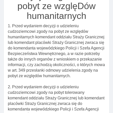
decyzji o zobowiązaniu cudzoziemca do powrotu
pobyt ze wzglęDów
Art. 342. Egzekucja kosztów wydania I wykonania
humanitarnych
decyzji o zobowiązaniu cudzoziemca do powrotu
Art. 343. Ryczałt na pokrycie kosztów wydania I
1. Przed wydaniem decyzji o udzieleniu
wykonania decyzji o zobowiązaniu cudzoziemca
cudzoziemcowi zgody na pobyt ze względów
do powrotu
humanitarnych komendant oddziału Straży Granicznej
lub komendant placówki Straży Granicznej zwraca się
Art. 344. Potrącanie kosztów wydania I wykonania
do komendanta wojewódzkiego Policji i Szefa Agencji
decyzji o zobowiązaniu cudzoziemca do powrotu
Bezpieczeństwa Wewnętrznego, a w razie potrzeby
Art. 345. Potrącenie z zabezpieczenia pieniężnego
także do innych organów z wnioskiem o przekazanie
kosztów wydania I wykonania decyzji o
informacji, czy zachodzą okoliczności, o których mowa
zobowiązaniu cudzoziemca do powrotu
w art. 349 przesłanki odmowy udzielenia zgody na
Art. 347. Pokrywanie z budżetu państwa kosztów
pobyt ze względów humanitarnych.
wydania I wykonania decyzji o zobowiązaniu
cudzoziemca do powrotu
2. Przed wydaniem decyzji o udzieleniu
cudzoziemcowi zgody na pobyt tolerowany
Rozdział 2a. Umieszczanie, aktualizacja I usuwanie
komendant oddziału Straży Granicznej lub komendant
w systemie informacyjnym schengen do celów, o
placówki Straży Granicznej zwraca się do
których mowa w art 3 ust. 1 rozporządzenia nr
komendanta wojewódzkiego Policji i Szefa Agencji
2018/1860, danych cudzoziemców, którym zostały