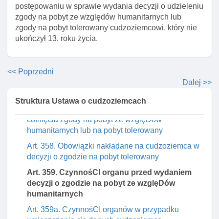
postępowaniu w sprawie wydania decyzji o udzieleniu
na pobyt ze wzglęDów humanitarnych lub na pobyt
zgody na pobyt ze względów humanitarnych lub
tolerowany
zgody na pobyt tolerowany cudzoziemcowi, który nie
Art. 355. Właściwość organów w sprawach zgody
ukończył 13. roku życia.
na pobyt ze wzglęDów humanitarnych lub na pobyt
tolerowany
<< Poprzedni
Art. 356. Postępowanie w sprawie udzielenia
zgody na pobyt ze wzglęDów humanitarnych lub
Dalej >>
na pobyt tolerowany
Struktura Ustawa o cudzoziemcach
Art. 357. Właściwość organów w sprawach
cofnięcia zgody na pobyt ze wzglęDów
humanitarnych lub na pobyt tolerowany
Art. 358. Obowiązki nakładane na cudzoziemca w
decyzji o zgodzie na pobyt tolerowany
Art. 359. CzynnośCI organu przed wydaniem
decyzji o zgodzie na pobyt ze wzglęDów
humanitarnych
Art. 359a. CzynnośCI organów w przypadku