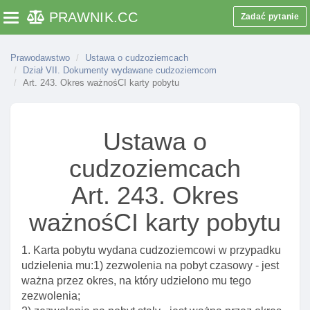
zezwolenia na pobyt stały
PRAWNIK
.CC
Zadać pytanie
Toggle navigation
Art. 208b. Opinia wojewody w sprawie zezwolenia na
pobyt stały
Prawodawstwo
Ustawa o cudzoziemcach
Art. 210. Termin wydania decyzji w sprawie
Dział VII. Dokumenty wydawane cudzoziemcom
udzielenia cudzoziemcowi zezwolenia na pobyt stały
Art. 243. Okres ważnośCI karty pobytu
Dział VII. Dokumenty wydawane cudzoziemcom
Art. 226. Dokumenty wydawane cudzoziemcowi
Ustawa o
Art. 227. Decyzja o stwierdzeniu nieważnośCI
cudzoziemcach
wydanego dokumentu
Art. 228. Dokumenty cudzoziemca bez jego podpisu
Art. 243. Okres
Art. 229. Zasady wydawania I wymiany dokumentów
ważnośCI karty pobytu
Art. 230. Termin składania wniosku o wymianę
dokumentów
1. Karta pobytu wydana cudzoziemcowi w przypadku
udzielenia mu:1) zezwolenia na pobyt czasowy - jest
Art. 231. Wymogi wniosku o wydanie lub wymianę
ważna przez okres, na który udzielono mu tego
dokumentów
zezwolenia;
Art. 232. Zawiadomienie o utracie lub uszkodzeniu