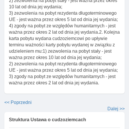
2) zezwolenia na pobyt stały - jest ważna przez okres
dokumentu
10 lat od dnia jej wydania;
Art. 233. Zawiadomienie o odzyskaniu utraconego
3) zezwolenia na pobyt rezydenta długoterminowego
dokumentu
UE - jest ważna przez okres 5 lat od dnia jej wydania;
4) zgody na pobyt ze względów humanitarnych - jest
Art. 234. Obowiązki znalazcy dokumentu
ważna przez okres 2 lat od dnia jej wydania.2. Kolejna
cudzoziemca
karta pobytu wydana cudzoziemcowi po upływie
Art. 235. Opłata za wydanie lub wymianę
terminu ważności karty pobytu wydanej w związku z
dokumentów
udzieleniem mu:1) zezwolenia na pobyt stały - jest
ważna przez okres 10 lat od dnia jej wydania;
Art. 236. Zwolnienie z opłaty za wydanie lub
2) zezwolenia na pobyt rezydenta długoterminowego
wymianę dokumentów
UE - jest ważna przez okres 5 lat od dnia jej wydania;
Art. 236a. Zwrot opłaty uiszczonej w sprawie
3) zgody na pobyt ze względów humanitarnych - jest
wydania polskiego dokumentu podróży dla
ważna przez okres 2 lat od dnia jej wydania.
cudzoziemca
Art. 237. Ulga w opłacie za wydanie lub wymianę
<< Poprzedni
dokumentów
Dalej >>
Art. 238. Podwyższona opłata za wymianę
utraconych lub zniszczonych dokumentów
Struktura Ustawa o cudzoziemcach
Art. 239. Delegacja ustawowa