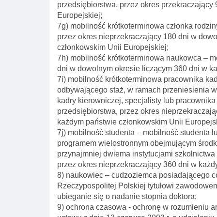
przedsiębiorstwa, przez okres przekraczający
Europejskiej;
7g) mobilność krótkoterminowa członka rodzi
przez okres nieprzekraczający 180 dni w dow
członkowskim Unii Europejskiej;
7h) mobilność krótkoterminowa naukowca – m
dni w dowolnym okresie liczącym 360 dni w k
7i) mobilność krótkoterminowa pracownika kadr
odbywającego staż, w ramach przeniesienia w
kadry kierowniczej, specjalisty lub pracowni
przedsiębiorstwa, przez okres nieprzekraczaj
każdym państwie członkowskim Unii Europejsk
7j) mobilność studenta – mobilność studenta 
programem wielostronnym obejmującym środki
przynajmniej dwiema instytucjami szkolnictw
przez okres nieprzekraczający 360 dni w każ
8) naukowiec – cudzoziemca posiadającego c
Rzeczypospolitej Polskiej tytułowi zawodowe
ubieganie się o nadanie stopnia doktora;
9) ochrona czasowa - ochronę w rozumieniu art