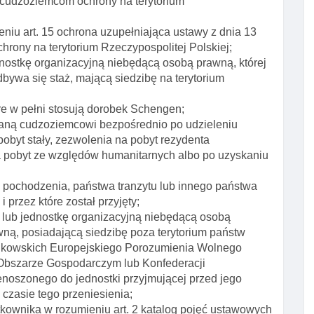
u cudzoziemcom ochrony na terytorium
niu art. 15 ochrona uzupełniająca ustawy z dnia 13
hrony na terytorium Rzeczypospolitej Polskiej;
dnostkę organizacyjną niebędącą osobą prawną, której
bywa się staż, mającą siedzibę na terytorium
re w pełni stosują dorobek Schengen;
ydaną cudzoziemcowi bezpośrednio po udzieleniu
obyt stały, zezwolenia na pobyt rezydenta
a pobyt ze względów humanitarnych albo po uzyskaniu
o pochodzenia, państwa tranzytu lub innego państwa
 przez które został przyjęty;
lub jednostkę organizacyjną niebędącą osobą
wną, posiadającą siedzibę poza terytorium państw
onkowskich Europejskiego Porozumienia Wolnego
Obszarze Gospodarczym lub Konfederacji
zenoszonego do jednostki przyjmującej przed jego
czasie tego przeniesienia;
kownika w rozumieniu art. 2 katalog pojęć ustawowych