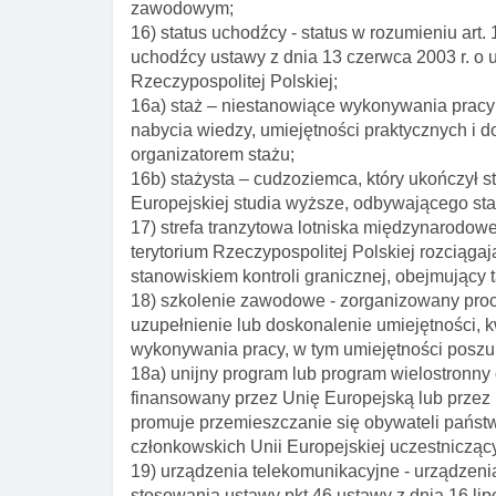
zawodowym;
16) status uchodźcy - status w rozumieniu art
uchodźcy ustawy z dnia 13 czerwca 2003 r. o 
Rzeczypospolitej Polskiej;
16a) staż – niestanowiące wykonywania prac
nabycia wiedzy, umiejętności praktycznych 
organizatorem stażu;
16b) stażysta – cudzoziemca, który ukończył 
Europejskiej studia wyższe, odbywającego sta
17) strefa tranzytowa lotniska międzynarodow
terytorium Rzeczypospolitej Polskiej rozciąga
stanowiskiem kontroli granicznej, obejmujący 
18) szkolenie zawodowe - zorganizowany proc
uzupełnienie lub doskonalenie umiejętności, 
wykonywania pracy, w tym umiejętności poszuk
18a) unijny program lub program wielostronny
finansowany przez Unię Europejską lub przez 
promuje przemieszczanie się obywateli państw
członkowskich Unii Europejskiej uczestnicząc
19) urządzenia telekomunikacyjne - urządzeni
stosowania ustawy pkt 46 ustawy z dnia 16 lip