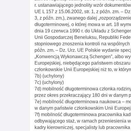
r. ustanawiającego jednolity wzór dokumentów
UE L 157 z 15.06.2002, str. 1, z późn. zm. – Dz.
3, z późn. zm.), zwanego dalej „rozporządzeni
długoterminowej, o której mowa w art. 18 w
dnia 19 czerwca 1990 r. do Układu z Schenge
Unii Gospodarczej Beneluksu, Republiki Feder
stopniowego znoszenia kontroli na wspólnych g
późn. zm. – Dz. Urz. UE Polskie wydanie specjaln
„Konwencją Wykonawczą Schengen”, albo wyd
Europejskiej, niebędącego państwem obszaru
członkowskie Unii Europejskiej niż to, w któr
7b) (uchylony)
7c) (uchylony)
7d) mobilność długoterminowa członka rodzi
przez okres przekraczający 180 dni w danym p
7e) mobilność długoterminowa naukowca – mo
w danym państwie członkowskim Unii Europejs
7f) mobilność długoterminowa pracownika kadry
odbywającego staż, w ramach przeniesienia w
kadry kierowniczej, specjalisty lub pracowni