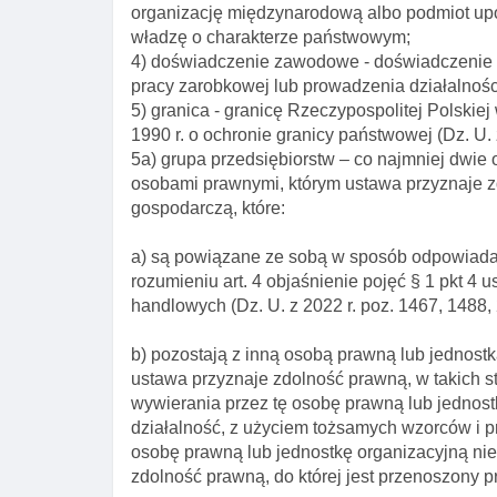
organizację międzynarodową albo podmiot up
władzę o charakterze państwowym;
4) doświadczenie zawodowe - doświadczenie u
pracy zarobkowej lub prowadzenia działalnoś
5) granica - granicę Rzeczypospolitej Polskiej
1990 r. o ochronie granicy państwowej (Dz. U. z
5a) grupa przedsiębiorstw – co najmniej dwie
osobami prawnymi, którym ustawa przyznaje 
gospodarczą, które:
a) są powiązane ze sobą w sposób odpowiadając
rozumieniu art. 4 objaśnienie pojęć § 1 pkt 4 
handlowych (Dz. U. z 2022 r. poz. 1467, 1488, 
b) pozostają z inną osobą prawną lub jednost
ustawa przyznaje zdolność prawną, w takich 
wywierania przez tę osobę prawną lub jednos
działalność, z użyciem tożsamych wzorców i p
osobę prawną lub jednostkę organizacyjną ni
zdolność prawną, do której jest przenoszony p