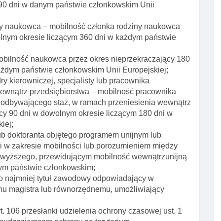
 90 dni w danym państwie członkowskim Unii
ny naukowca – mobilność członka rodziny naukowca
olnym okresie liczącym 360 dni w każdym państwie
obilność naukowca przez okres nieprzekraczający 180
ażdym państwie członkowskim Unii Europejskiej;
y kierowniczej, specjalisty lub pracownika
ewnątrz przedsiębiorstwa – mobilność pracownika
ka odbywającego staż, w ramach przeniesienia wewnątrz
ący 90 dni w dowolnym okresie liczącym 180 dni w
iej;
lub doktoranta objętego programem unijnym lub
 w zakresie mobilności lub porozumieniem między
a wyższego, przewidującym mobilność wewnątrzunijną
dym państwie członkowskim;
o najmniej tytuł zawodowy odpowiadający w
mu magistra lub równorzędnemu, umożliwiający
. 106 przesłanki udzielenia ochrony czasowej ust. 1