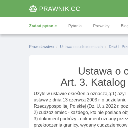
PRAWNIK
.CC
Zadać pytanie
Pytania
Prawnicy
Blog
Prawodawstwo
Ustawa o cudzoziemcach
Dział I. Pr
Ustawa o 
Art. 3. Katalo
Użyte w ustawie określenia oznaczają:1) azyl -
ustawy z dnia 13 czerwca 2003 r. o udzielani
Rzeczypospolitej Polskiej (Dz. U. z 2022 r. poz
2) cudzoziemiec - każdego, kto nie posiada ob
3) dokument podróży - dokument uznany przez
przekroczenia granicy, wydany cudzoziemcowi