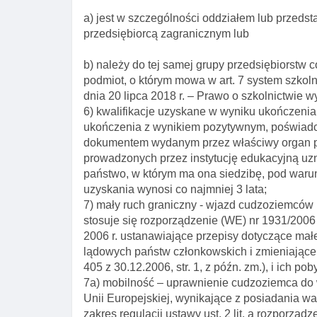
a) jest w szczególności oddziałem lub przed
przedsiębiorcą zagranicznym lub
b) należy do tej samej grupy przedsiębiorstw
podmiot, o którym mowa w art. 7 system szkolni
dnia 20 lipca 2018 r. – Prawo o szkolnictwie wy
6) kwalifikacje uzyskane w wyniku ukończenia
ukończenia z wynikiem pozytywnym, poświad
dokumentem wydanym przez właściwy organ pr
prowadzonych przez instytucję edukacyjną uzn
państwo, w którym ma ona siedzibę, pod warun
uzyskania wynosi co najmniej 3 lata;
7) mały ruch graniczny - wjazd cudzoziemców n
stosuje się rozporządzenie (WE) nr 1931/2006
2006 r. ustanawiające przepisy dotyczące ma
lądowych państw członkowskich i zmieniające
405 z 30.12.2006, str. 1, z późn. zm.), i ich pob
7a) mobilność – uprawnienie cudzoziemca do 
Unii Europejskiej, wynikające z posiadania 
zakres regulacji ustawy ust. 2 lit. a rozporz