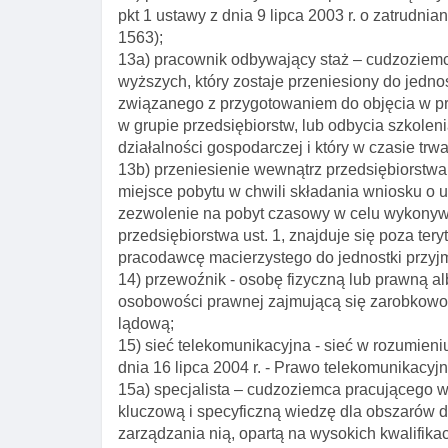
pkt 1 ustawy z dnia 9 lipca 2003 r. o zatrudni
1563);
13a) pracownik odbywający staż – cudzoziem
wyższych, który zostaje przeniesiony do jedn
związanego z przygotowaniem do objęcia w pr
w grupie przedsiębiorstw, lub odbycia szkolen
działalności gospodarczej i który w czasie tr
13b) przeniesienie wewnątrz przedsiębiorstw
miejsce pobytu w chwili składania wniosku o 
zezwolenie na pobyt czasowy w celu wykonyw
przedsiębiorstwa ust. 1, znajduje się poza ter
pracodawcę macierzystego do jednostki przyjm
14) przewoźnik - osobę fizyczną lub prawną a
osobowości prawnej zajmującą się zarobkowo
lądową;
15) sieć telekomunikacyjna - sieć w rozumieni
dnia 16 lipca 2004 r. - Prawo telekomunikacyjne
15a) specjalista – cudzoziemca pracującego w
kluczową i specyficzną wiedzę dla obszarów dzi
zarządzania nią, opartą na wysokich kwalifik