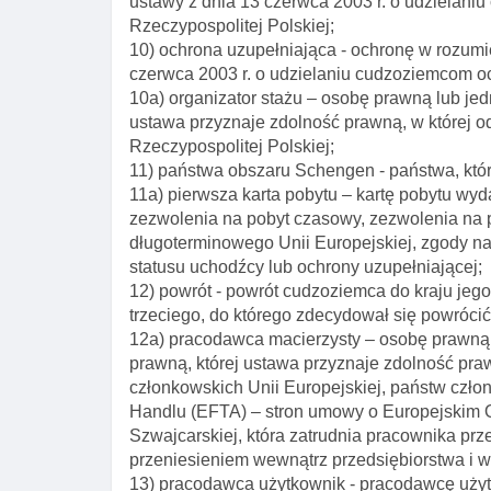
ustawy z dnia 13 czerwca 2003 r. o udzielani
Rzeczypospolitej Polskiej;
10) ochrona uzupełniająca - ochronę w rozumie
czerwca 2003 r. o udzielaniu cudzoziemcom oc
10a) organizator stażu – osobę prawną lub je
ustawa przyznaje zdolność prawną, w której od
Rzeczypospolitej Polskiej;
11) państwa obszaru Schengen - państwa, któ
11a) pierwsza karta pobytu – kartę pobytu w
zezwolenia na pobyt czasowy, zezwolenia na p
długoterminowego Unii Europejskiej, zgody n
statusu uchodźcy lub ochrony uzupełniającej;
12) powrót - powrót cudzoziemca do kraju jeg
trzeciego, do którego zdecydował się powrócić i
12a) pracodawca macierzysty – osobę prawną 
prawną, której ustawa przyznaje zdolność pra
członkowskich Unii Europejskiej, państw czł
Handlu (EFTA) – stron umowy o Europejskim 
Szwajcarskiej, która zatrudnia pracownika pr
przeniesieniem wewnątrz przedsiębiorstwa i w 
13) pracodawca użytkownik - pracodawcę użyt