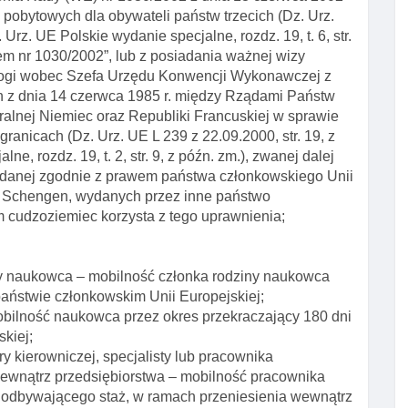
 pobytowych dla obywateli państw trzecich (Dz. Urz.
 Urz. UE Polskie wydanie specjalne, rozdz. 19, t. 6, str.
em nr 1030/2002”, lub z posiadania ważnej wizy
ymogi wobec Szefa Urzędu Konwencji Wykonawczej z
n z dnia 14 czerwca 1985 r. między Rządami Państw
alnej Niemiec oraz Republiki Francuskiej w sprawie
ranicach (Dz. Urz. UE L 239 z 22.09.2000, str. 19, z
e, rozdz. 19, t. 2, str. 9, z późn. zm.), zwanej dalej
anej zgodnie z prawem państwa członkowskiego Unii
 Schengen, wydanych przez inne państwo
ym cudzoziemiec korzysta z tego uprawnienia;
ny naukowca – mobilność członka rodziny naukowca
aństwie członkowskim Unii Europejskiej;
bilność naukowca przez okres przekraczający 180 dni
kiej;
 kierowniczej, specjalisty lub pracownika
ewnątrz przedsiębiorstwa – mobilność pracownika
ka odbywającego staż, w ramach przeniesienia wewnątrz