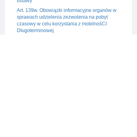
ustawy
Art. 139w. Obowiązki informacyjne organów w
sprawach udzielenia zezwolenia na pobyt
czasowy w celu korzystania z mobilnośCI
Długoterminowej
Rozdział 4. Zezwolenie na pobyt czasowy w celu
wykonywania pracy przez cudzoziemca
delegowanego przez pracodawcę zagranicznego na
terytorium rzeczypospolitej polskiej
Art. 140. Przesłanki udzielenia zezwolenia na
pobyt czasowy w celu wykonywania pracy przez
cudzoziemca delegowanego przez pracodawcę
zagranicznego
Art. 141. Wyłączenie stosowania przepisu ustawy
Rozdział 5. Zezwolenie na pobyt czasowy w celu
prowadzenia działalnośCI gospodarczej
Art. 142. Przesłanki udzielenia zezwolenia na
pobyt czasowy w celu prowadzenia działalnośCI