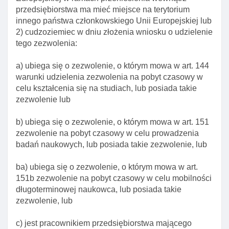
kwalifikacj
przedsiębiorstwa ma mieć miejsce na terytorium
Art. 128. Okres zezwolenia na pobyt czasowy w
innego państwa członkowskiego Unii Europejskiej lub
celu wykonywania pracy w zawodzie
2) cudzoziemiec w dniu złożenia wniosku o udzielenie
wymagającym wysokich kwalifikacji
tego zezwolenia:
Art. 129. Wyłączenie stosowania niektórych
a) ubiega się o zezwolenie, o którym mowa w art. 144
wymogów ustawy
warunki udzielenia zezwolenia na pobyt czasowy w
Art. 130. Obowiązek spełnienia wymogów
celu kształcenia się na studiach, lub posiada takie
określonych odrębnymi przepisami
zezwolenie lub
Art. 131. Przesłanki odmowy wszczęcia
b) ubiega się o zezwolenie, o którym mowa w art. 151
postępowania w sprawie udzielenia
zezwolenie na pobyt czasowy w celu prowadzenia
cudzoziemcowi zezwolenia na pobyt czasowy w
badań naukowych, lub posiada takie zezwolenie, lub
celu wykonywania pracy w zawodzie
wymagającym wysokich kwalifikacji
ba) ubiega się o zezwolenie, o którym mowa w art.
Art. 132. Inne przesłanki odmowy zezwolenia na
151b zezwolenie na pobyt czasowy w celu mobilności
pobyt czasowy
długoterminowej naukowca, lub posiada takie
zezwolenie, lub
Art. 133. Przesłanki cofnięcia zezwolenia na pobyt
czasowy w celu wykonywania pracy w zawodzie
c) jest pracownikiem przedsiębiorstwa mającego
wymagającym wysokich kwalifikacji