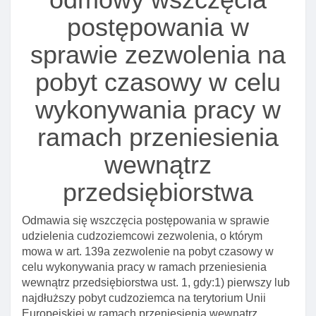
postępowania w
Art. 124. Zawiadomienie o cofnięciu zezwolenia na
pobyt czasowy I pracę
sprawie zezwolenia na
Art. 125. Odesłanie do przepisów ustawy o
pobyt czasowy w celu
promocji zatrudnienia I instytucjach rynku pracy
Art. 126. Zezwolenie na pobyt czasowy I pracę dla
wykonywania pracy w
cudzoziemca pełniącego funkcję w zarządzie
ramach przeniesienia
osoby prawnej podlegającej wpisowi do rejestru
przedsiębiorców
wewnątrz
Rozdział 3. Zezwolenie na pobyt czasowy w celu
wykonywania pracy w zawodzie wymagającym
przedsiębiorstwa
wysokich kwalifikacji
Odmawia się wszczęcia postępowania w sprawie
Art. 127. Zezwolenie na pobyt czasowy w celu
udzielenia cudzoziemcowi zezwolenia, o którym
wykonywania pracy w zawodzie wymagającym
mowa w art. 139a zezwolenie na pobyt czasowy w
wysokich kwalifikacji
celu wykonywania pracy w ramach przeniesienia
Art. 127a. Rozporządzenie w sprawie określenia
wewnątrz przedsiębiorstwa ust. 1, gdy:1) pierwszy lub
limitu udzielanych zezwoleń na pobyt czasowy w
najdłuższy pobyt cudzoziemca na terytorium Unii
celu wykonywania pracy wymagającej wysokich
Europejskiej w ramach przeniesienia wewnątrz