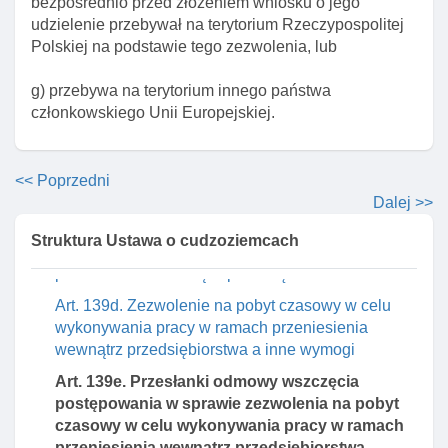
odbywającego staż, w ramach przeniesienia
bezpośrednio przed złożeniem wniosku o jego
wewnątrz przedsiębiorstwa
udzielenie przebywał na terytorium Rzeczypospolitej
Polskiej na podstawie tego zezwolenia, lub
Art. 139a. Zezwolenie na pobyt czasowy w celu
wykonywania pracy w ramach przeniesienia
g) przebywa na terytorium innego państwa
wewnątrz przedsiębiorstwa
członkowskiego Unii Europejskiej.
Art. 139b. Rozporządzenie w sprawie limitu
zezwoleń na pobyt czasowy w celu wykonywania
pracy w ramach przeniesienia wewnątrz
<< Poprzedni
przedsiębiorstwa
Dalej >>
Art. 139c. Okres ważnośCI zezwolenia na pobyt
Struktura Ustawa o cudzoziemcach
czasowy w celu wykonywania pracy w ramach
przeniesienia wewnątrz przedsiębiorstwa
Art. 139d. Zezwolenie na pobyt czasowy w celu
wykonywania pracy w ramach przeniesienia
wewnątrz przedsiębiorstwa a inne wymogi
Art. 139e. Przesłanki odmowy wszczęcia
postępowania w sprawie zezwolenia na pobyt
czasowy w celu wykonywania pracy w ramach
przeniesienia wewnątrz przedsiębiorstwa