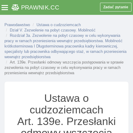
pracy
PRAWNIK
.CC
Zadać pytanie
Toggle navigation
Art. 118. Elementy decyzji o udzieleniu zezwolenia
na pobyt czasowy I pracę
Prawodawstwo
Ustawa o cudzoziemcach
Art. 119. Zmiana danych pracodawcy cudzoziemca
Dział V. Zezwolenie na pobyt czasowy. Mobilność
Rozdział 3a. Zezwolenie na pobyt czasowy w celu wykonywania
Art. 120. Zmiana zezwolenia na pobyt czasowy I
pracy w ramach przeniesienia wewnątrz przedsiębiorstwa. Mobilność
pracę
krótkoterminowa I Długoterminowa pracownika kadry kierowniczej,
specjalisty lub pracownika odbywającego staż, w ramach przeniesienia
Art. 120a. Wniosek o zmianę zezwolenia na pobyt
wewnątrz przedsiębiorstwa
czasowy I pracę
Art. 139e. Przesłanki odmowy wszczęcia postępowania w sprawie
zezwolenia na pobyt czasowy w celu wykonywania pracy w ramach
Art. 120b. Rozporządzenie w sprawie wzoru
przeniesienia wewnątrz przedsiębiorstwa
formularza wniosku o zmianę zezwolenia na pobyt
czasowy I pracę
Art. 121. Obowiązek zawiadomienia o utracie
Ustawa o
pracy
cudzoziemcach
Art. 122. Inne przesłanki cofnięcia zezwolenia na
pobyt czasowy I pracę
Art. 139e. Przesłanki
Art. 123. Wyłączenie stosowania niektórych
odmowy wszczęcia
przepisów ustawy