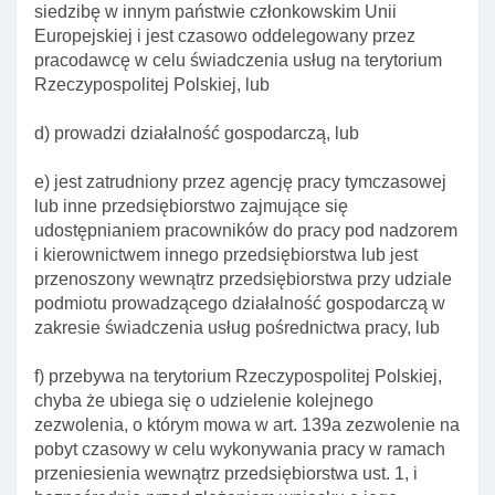
siedzibę w innym państwie członkowskim Unii
Art. 134. Obowiązek informowania o utracie pracy
Europejskiej i jest czasowo oddelegowany przez
w zawodzie wymagającym wysokich kwalifikacji
pracodawcę w celu świadczenia usług na terytorium
Rzeczypospolitej Polskiej, lub
Art. 135. Zmiana zezwolenia na pobyt czasowy w
celu wykonywania pracy w zawodzie
d) prowadzi działalność gospodarczą, lub
wymagającym wysokich kwalifikacji
Art. 136. Odesłanie do przepisów ustawy o
e) jest zatrudniony przez agencję pracy tymczasowej
promocji zatrudnienia I instytucjach rynku pracy
lub inne przedsiębiorstwo zajmujące się
udostępnianiem pracowników do pracy pod nadzorem
Art. 137. Elementy decyzji o udzieleniu zezwolenia
i kierownictwem innego przedsiębiorstwa lub jest
na pobyt czasowy w celu wykonywania pracy w
przenoszony wewnątrz przedsiębiorstwa przy udziale
zawodzie wymagającym wysokich kwalifikacji
podmiotu prowadzącego działalność gospodarczą w
Art. 138. Odpisy decyzji przekazywane szefowi
zakresie świadczenia usług pośrednictwa pracy, lub
urzędu przez wojewodę
Rozdział 3a. Zezwolenie na pobyt czasowy w celu
f) przebywa na terytorium Rzeczypospolitej Polskiej,
wykonywania pracy w ramach przeniesienia
chyba że ubiega się o udzielenie kolejnego
wewnątrz przedsiębiorstwa. Mobilność
zezwolenia, o którym mowa w art. 139a zezwolenie na
krótkoterminowa I Długoterminowa pracownika kadry
pobyt czasowy w celu wykonywania pracy w ramach
kierowniczej, specjalisty lub pracownika
przeniesienia wewnątrz przedsiębiorstwa ust. 1, i