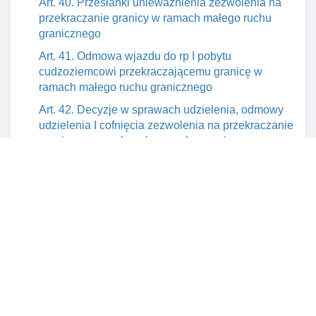
Art. 40. Przesłanki unieważnienia zezwolenia na
przekraczanie granicy w ramach małego ruchu
granicznego
Art. 41. Odmowa wjazdu do rp I pobytu
cudzoziemcowi przekraczającemu granicę w
ramach małego ruchu granicznego
Art. 42. Decyzje w sprawach udzielenia, odmowy
udzielenia I cofnięcia zezwolenia na przekraczanie
granicy w ramach małego ruchu granicznego
Art. 43. Decyzje w sprawach unieważnienia
zezwolenia na przekraczanie granicy w ramach
małego ruchu granicznego
Art. 44. Wniosek o zezwolenie na przekraczanie
granicy w ramach małego ruchu granicznego
Art. 45. Elementy zezwolenia na przekraczanie
granicy w ramach małego ruchu granicznego
Art. 46. Delegacja ustawowa
Art. 47. Zatrzymanie zezwolenia na przekraczanie