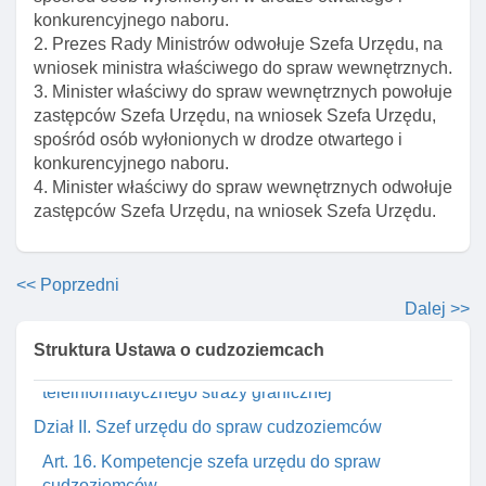
postępowań
konkurencyjnego naboru.
Art. 12. Delegacja ustawowa
2. Prezes Rady Ministrów odwołuje Szefa Urzędu, na
wniosek ministra właściwego do spraw wewnętrznych.
Art. 13. Zakres przetwarzanych danych dotyczących
3. Minister właściwy do spraw wewnętrznych powołuje
cudzoziemca
zastępców Szefa Urzędu, na wniosek Szefa Urzędu,
Art. 14. Pobieranie odcisków linii papilarnych
spośród osób wyłonionych w drodze otwartego i
konkurencyjnego naboru.
Art. 15. Fotografie dołączane do wniosków
4. Minister właściwy do spraw wewnętrznych odwołuje
Art. 15a. Powierzanie obowiązków dotyczących
zastępców Szefa Urzędu, na wniosek Szefa Urzędu.
czynnośCI postępowania administracyjnego w
sprawach uregulowanych w ustawie
<< Poprzedni
Art. 15b. Organ realizujący zadania dotyczące
Dalej >>
wpisów danych cudzoziemca w systemie
informacyjnym schengen
Struktura Ustawa o cudzoziemcach
Art. 15c. Pozyskiwanie informacji z systemu
teleinformatycznego straży granicznej
Dział II. Szef urzędu do spraw cudzoziemców
Art. 16. Kompetencje szefa urzędu do spraw
cudzoziemców