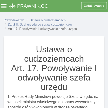
Art. 4. Wyłączenie stosowania przepisu ustawy o
PRAWNIK
.CC
Zadać pytanie
Toggle navigation
wojewodzie I administracji rządowej w województwie
Art. 5. Postępowania należące do właściwośCI
Prawodawstwo
Ustawa o cudzoziemcach
konsulów
Dział II. Szef urzędu do spraw cudzoziemców
Art. 17. Powoływanie I odwoływanie szefa urzędu
Art. 6. Odstąpienie od uzasadnienia faktycznego
orzeczenia
Art. 7. Obowiązek pouczenia cudzoziemca
Ustawa o
Art. 8. Język w którym są sporządzane wnioski,
cudzoziemcach
tłumaczenie dokumentów
Art. 9. Doręczanie pism
Art. 17. Powoływanie I
Art. 9a. Zachowanie terminu na złożenie pisma przez
odwoływanie szefa
cudzoziemca przebywającego w ośrodku lub
areszcie dla cudzoziemców
urzędu
Art. 10. Wyłączenie stosowania przepisów kodeksu
postępowania administracyjnego
1. Prezes Rady Ministrów powołuje Szefa Urzędu, na
wniosek ministra właściwego do spraw wewnętrznych,
Art. 11. Uprawnienia straży granicznej w toku
spośród osób wyłonionych w drodze otwartego i