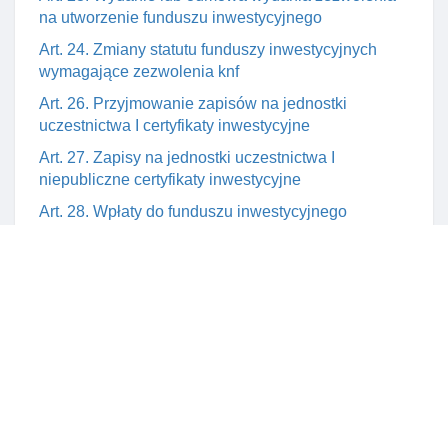
na utworzenie funduszu inwestycyjnego
Art. 24. Zmiany statutu funduszy inwestycyjnych
wymagające zezwolenia knf
Art. 26. Przyjmowanie zapisów na jednostki
uczestnictwa I certyfikaty inwestycyjne
Art. 27. Zapisy na jednostki uczestnictwa I
niepubliczne certyfikaty inwestycyjne
Art. 28. Wpłaty do funduszu inwestycyjnego
Art. 29. Przydział papierów wartościowych, udziałów
I praw
Art. 30. Cofnięcie lub wygaśnięcie zezwolenia na
utworzenie funduszu inwestycyjnego
Art. 31. CzynnośCI towarzystwa przed I po wpisaniu
funduszu do rejestru funduszy inwestycyjnych
Art. 32. Uprawnienie do obrotu jednostkami
uczestnictwa