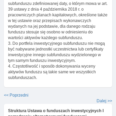
zamknięty pożyczek pieniężnych, poręczeń lub
subfunduszu zdefiniowanej daty, o którym mowa w art.
gwarancji
39 ustawy z dnia 4 października 2018 r. o
pracowniczych planach kapitałowych, określone także
Art. 154. Uwzględnianie wartośCI papierów
w tej ustawie oraz przepisach wykonawczych
wartościowych lub instrumentów rynku
wydanych na jej podstawie, dla danego rodzaju
pieniężnego przy stosowaniu limitów
funduszu stosuje się osobno w odniesieniu do
inwestycyjnych
wartości aktywów każdego subfunduszu.
Art. 156. Zakaz naruszenia ograniczeń przez
3. Do portfela inwestycyjnego subfunduszu nie mogą
fundusz inwestycyjny zamknięty
być nabywane jednostki uczestnictwa lub certyfikaty
inwestycyjne innego subfunduszu wydzielonego w
Art. 157. Skutki naruszenia przez fundusz
tym samym funduszu inwestycyjnym.
inwestycyjny zamknięty ograniczeń w zakresie
4. Częstotliwość i sposób dokonywania wyceny
limitów inwestycyjnych
aktywów funduszu są takie same we wszystkich
Dział VI. Szczególne konstrukcje funduszy
subfunduszach.
inwestycyjnych
Rozdział 1. Fundusze inwestycyjne z różnymi
kategoriami jednostek uczestnictwa
<< Poprzedni
Dalej >>
Art. 158. Fundusze inwestycyjne z różnymi
kategoriami jednostek uczestnictwa
Struktura Ustawa o funduszach inwestycyjnych I