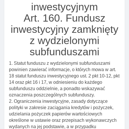
zamknięty praw do nieruchomośCI
inwestycyjnym
Art. 148a. Działania funduszu inwestycyjnego
Art. 160. Fundusz
zamkniętego podejmowane w najlepiej pojętym
interesie uczestników funduszu
inwestycyjny zamknięty
Art. 149. Ustanawianie praw na aktywach przez
z wydzielonymi
fundusz inwestycyjny zamknięty
subfunduszami
Art. 150. Zasady wyceny aktywów funduszu
inwestycyjnego zamkniętego, których przedmiotem
są prawa do nieruchomośCI
1. Statut funduszu z wydzielonymi subfunduszami
powinien zawierać informacje, o których mowa w art.
Art. 151. Zasady udzielania przez fundusz
18 statut funduszu inwestycyjnego ust. 2 pkt 10-12, pkt
inwestycyjny zamknięty pożyczek, których
14 oraz pkt 16 i 17, w odniesieniu do każdego
przedmiotem są papiery wartościowe
subfunduszu oddzielnie, a ponadto wskazywać
Art. 151a. Krótka sprzedaż
oznaczenia poszczególnych subfunduszy.
2. Ograniczenia inwestycyjne, zasady dotyczące
Art. 152. Zaciąganie przez fundusz inwestycyjny
polityki w zakresie zaciągania kredytów i pożyczek,
zamknięty pożyczek I kredytów oraz emisji
udzielania pożyczek papierów wartościowych
obligacji
określone w ustawie oraz przepisach wykonawczych
Art. 153. Udzielanie przez fundusz inwestycyjny
wydanych na jej podstawie, a w przypadku