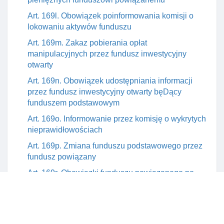
Art. 169l. Obowiązek poinformowania komisji o
lokowaniu aktywów funduszu
Art. 169m. Zakaz pobierania opłat
manipulacyjnych przez fundusz inwestycyjny
otwarty
Art. 169n. Obowiązek udostępniania informacji
przez fundusz inwestycyjny otwarty bęDący
funduszem podstawowym
Art. 169o. Informowanie przez komisję o wykrytych
nieprawidłowościach
Art. 169p. Zmiana funduszu podstawowego przez
fundusz powiązany
Art. 169r. Obowiązki funduszu powiązanego po
otrzymaniu od funduszu podstawowego informacji
o wystąpieniu przyczyny jego rozwiązania
Art. 169s. Zezwolenie na zaprzestanie
prowadzenia działalnośCI jako fundusz powiązany