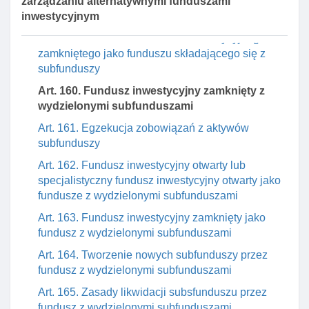
zarządzaniu alternatywnymi funduszami
Rozdział 2. Fundusze inwestycyjne z wydzielonymi
inwestycyjnym
subfunduszami
Art. 159. Działalność funduszu inwestycyjnego
zamkniętego jako funduszu składającego się z
subfunduszy
Art. 160. Fundusz inwestycyjny zamknięty z
wydzielonymi subfunduszami
Art. 161. Egzekucja zobowiązań z aktywów
subfunduszy
Art. 162. Fundusz inwestycyjny otwarty lub
specjalistyczny fundusz inwestycyjny otwarty jako
fundusze z wydzielonymi subfunduszami
Art. 163. Fundusz inwestycyjny zamknięty jako
fundusz z wydzielonymi subfunduszami
Art. 164. Tworzenie nowych subfunduszy przez
fundusz z wydzielonymi subfunduszami
Art. 165. Zasady likwidacji subsfunduszu przez
fundusz z wydzielonymi subfunduszami