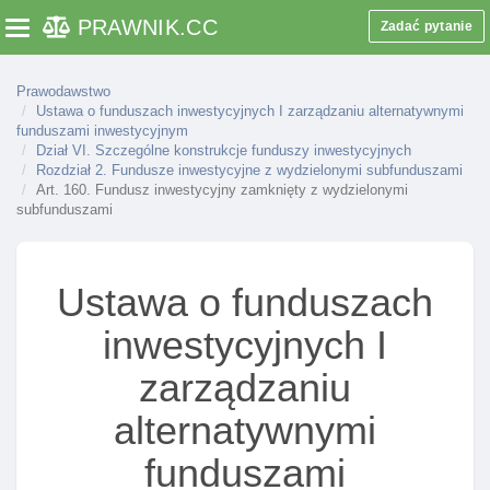
PRAWNIK
.CC
Art. 140. Rada inwestorów I zgromadzenie
Zadać pytanie
Toggle navigation
inwestorów
Art. 141. Członkostwo w radzie inwestorów,
Prawodawstwo
zawieszenie działalnośCI rady inwestorów
Ustawa o funduszach inwestycyjnych I zarządzaniu alternatywnymi
funduszami inwestycyjnym
Art. 142. Udział w zgromadzeniu inwestorów
Dział VI. Szczególne konstrukcje funduszy inwestycyjnych
Rozdział 2. Fundusze inwestycyjne z wydzielonymi subfunduszami
Art. 143. Podmioty uprawnione do udziału w
Art. 160. Fundusz inwestycyjny zamknięty z wydzielonymi
zgromadzeniu inwestorów
subfunduszami
Art. 144. Kompetencje zgromadzenia inwestorów
Art. 145. Lokowanie aktywów przez fundusz
Ustawa o funduszach
inwestycyjny zamknięty I limity inwestycyjne
inwestycyjnych I
Art. 146. Limit lokowania aktywów dla funduszu
inwestycyjnego zamkniętego
zarządzaniu
Art. 147. Lokaty funduszu inwestycyjnego
zamkniętego, przeznaczenie dochodów I pożytków
alternatywnymi
z lokat
funduszami
Art. 148. Nabywanie przez fundusz inwestycyjny