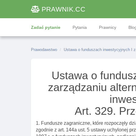
PRAWNIK
.CC
Zadać pytanie
Pytania
Prawnicy
Blog
Prawodawstwo
Ustawa o funduszach inwestycyjnych I 
Ustawa o fundusz
zarządzaniu alte
inwe
Art. 329. Pr
1. Fundusze zagraniczne, które rozpoczęły dzi
zgodnie z art. 144a ust. 5 ustawy uchylonej pr