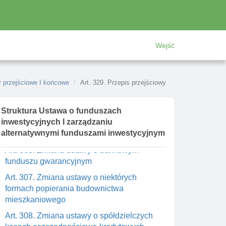
Art. 301. Zmiana ustawy o podatku od
spadków I darowizn
Art. 302. Zmiana ustawy o ubezpieczeniu
Wejść
społecznym rolników
Art. 303. Zmiana ustawy o podatku
dochodowym od osób prawnych
y przejściowe I końcowe
Art. 329. Przepis przejściowy
Art. 304. Zmiana ustawy o rachunkowośCI
Struktura Ustawa o funduszach
Art. 305. Zmiana ustawy o autostradach
inwestycyjnych I zarządzaniu
płatnych oraz o krajowym funduszu
alternatywnymi funduszami inwestycyjnym
drogowym
Art. 306. Zmiana ustawy o bankowym
funduszu gwarancyjnym
Art. 307. Zmiana ustawy o niektórych
formach popierania budownictwa
mieszkaniowego
Art. 308. Zmiana ustawy o spółdzielczych