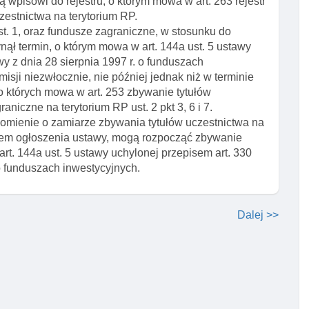
 wpisowi do rejestru, o którym mowa w art. 263 rejestr
zestnictwa na terytorium RP.
t. 1, oraz fundusze zagraniczne, w stosunku do
nął termin, o którym mowa w art. 144a ust. 5 ustawy
wy z dnia 28 sierpnia 1997 r. o funduszach
sji niezwłocznie, nie później jednak niż w terminie
 o których mowa w art. 253 zbywanie tytułów
iczne na terytorium RP ust. 2 pkt 3, 6 i 7.
domienie o zamiarze zbywania tytułów uczestnictwa na
niem ogłoszenia ustawy, mogą rozpocząć zbywanie
rt. 144a ust. 5 ustawy uchylonej przepisem art. 330
 o funduszach inwestycyjnych.
Dalej >>