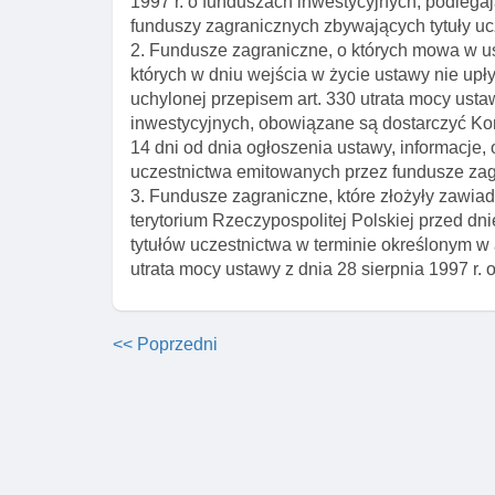
1997 r. o funduszach inwestycyjnych, podlegają
funduszy zagranicznych zbywających tytuły uc
2. Fundusze zagraniczne, o których mowa w us
których w dniu wejścia w życie ustawy nie upły
uchylonej przepisem art. 330 utrata mocy usta
inwestycyjnych, obowiązane są dostarczyć Komi
14 dni od dnia ogłoszenia ustawy, informacje,
uczestnictwa emitowanych przez fundusze zagran
3. Fundusze zagraniczne, które złożyły zawia
terytorium Rzeczypospolitej Polskiej przed d
tytułów uczestnictwa w terminie określonym w a
utrata mocy ustawy z dnia 28 sierpnia 1997 r.
<< Poprzedni