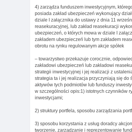
4) zarządza funduszem inwestycyjnym, którego 
posiada zakład ubezpieczeń wykonujący dział
dziale I załącznika do ustawy z dnia 11 wrześn
reasekuracyjnej, lub zakład reasekuracji wyko
ubezpieczeń, o których mowa w dziale I załączn
zakładem ubezpieczeń lub tym zakładem rease
obrotu na rynku regulowanym akcje spółek
– towarzystwo przekazuje corocznie, odpowi
zakładowi ubezpieczeń lub zakładowi reasekura
strategii inwestycyjnej i jej realizacji z ustal
strategia ta i jej realizacja przyczyniają się
aktywów tych podmiotów lub funduszy inwestycy
w szczególności opis:1) istotnych czynników 
inwestycjami;
2) struktury portfela, sposobu zarządzania por
3) sposobu korzystania z usług doradcy akcjo
tworzenie, zarządzanie i reprezentowanie fun