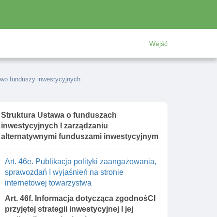
Art. 46. Zlecanie zarządzania portfelem
inwestycyjnym funduszu
Art. 46a. Załączniki do wniosku o zgodę na
Wejść
zawarcie umowy zlecenia zarządzania
portfelem inwestycyjnym funduszu
Art. 46b. Umowa o powierzenie zarządzania
stwo funduszy inwestycyjnych
ryzykiem funduszu inwestycyjnego
Art. 46c. Załączniki do wniosku o zgodę na
zawarcie umowy o powierzenie zarządzania
Struktura Ustawa o funduszach
ryzykiem funduszu inwestycyjnego
inwestycyjnych I zarządzaniu
Art. 46d. Polityka dotycząca zaangażowania
alternatywnymi funduszami inwestycyjnym
akcjonariuszy towarzystwa
Art. 46e. Publikacja polityki zaangażowania,
sprawozdań I wyjaśnień na stronie
internetowej towarzystwa
Art. 46f. Informacja dotycząca zgodnośCI
przyjętej strategii inwestycyjnej I jej