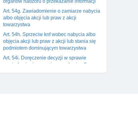
organów nadzoru o przekazanie informacji
Art. 54g. Zawiadomienie o zamiarze nabycia
albo objęcia akcji lub praw z akcji
towarzystwa
Art. 54h. Sprzeciw knf wobec nabycia albo
objęcia akcji lub praw z akcji lub stania się
podmiotem dominującym towarzystwa
Art. 54i. Doręczenie decyzji w sprawie
zawiadomienia o zamiarze nabycia albo
objęcia akcji lub praw z akcji towarzystwa
Art. 54j. Dopuszczalność realizacji zamiaru
nabycia albo objęcia akcji lub praw z akcji
towarzystwa bez decyzji knf
Art. 54k. Uchylenie przez sąD
Skontaktuj się z nami
administracyjny decyzji o sprzeciwie a bieg
terminu
wym
support@prawnik.cc
Art. 54l. Skutki prawne nabycia albo objęcia
a od
Facebook
akcji lub praw z akcji, albo wykonywania