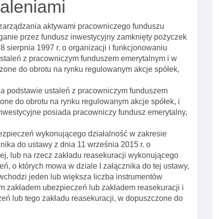
taleniami
 zarządzania aktywami pracowniczego funduszu
ganie przez fundusz inwestycyjny zamknięty pożyczek
28 sierpnia 1997 r. o organizacji i funkcjonowaniu
 ustaleń z pracowniczym funduszem emerytalnym i w
zone do obrotu na rynku regulowanym akcje spółek,
 na podstawie ustaleń z pracowniczym funduszem
one do obrotu na rynku regulowanym akcje spółek, i
y inwestycyjne posiada pracowniczy fundusz emerytalny,
ezpieczeń wykonującego działalność w zakresie
nika do ustawy z dnia 11 września 2015 r. o
ej, lub na rzecz zakładu reasekuracji wykonującego
ń, o których mowa w dziale I załącznika do tej ustawy,
 wchodzi jeden lub większa liczba instrumentów
tym zakładem ubezpieczeń lub zakładem reasekuracji i
zeń lub tego zakładu reasekuracji, w dopuszczone do