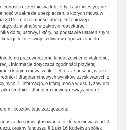
jednostki uczestnictwa lub certyfikaty inwestycyjne
alność w zakresie ubezpieczeń, o których mowa w
ia 2015 r. o działalności ubezpieczeniowej i
nujący działalność w zakresie reasekuracji
ika do tej ustawy, i który, na podstawie ustaleń z tym
kuracji, lokuje swoje aktywa w dopuszczone do
ednio temu pracowniczemu funduszowi emerytalnemu,
cji, informację dotyczącą zgodności przyjętej
eniami, o których mowa w pkt 1–4, oraz sposobu, w jaki
 do średnio- i długoterminowych wyników uzyskiwanych z
jnych.2. Informacja, o której mowa w ust. 1, zawiera
ryzyka średnio- i długoterminowego związanego z
tfelem i kosztów tego zarządzania;
nariusza do spraw głosowania, o którym mowa w art. 4
duszu, organy funduszu § 1 pkt 16 Kodeksu spółek