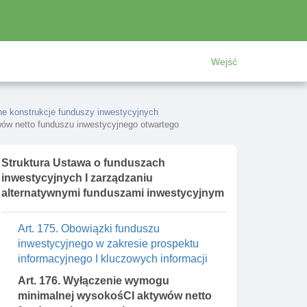
Art. 170. Fundusze inwestycyjne
podstawowe I powiązane
Art. 171. Tworzenie I działanie funduszu
Wejść
inwestycyjnego podstawowego I
powiązanego
Art. 172. Oznaczenia w nazwie funduszu
ne konstrukcje funduszy inwestycyjnych
inwestycyjnego podstawowego I
ów netto funduszu inwestycyjnego otwartego
powiązanego
Art. 173. Wnioski o utworzenie funduszu
Struktura Ustawa o funduszach
podstawowego I powiązanych, zapisy na
inwestycyjnych I zarządzaniu
jednostki uczestnictwa albo certyfikaty
alternatywnymi funduszami inwestycyjnym
inwestycyjne funduszu
Art. 175. Obowiązki funduszu
inwestycyjnego w zakresie prospektu
informacyjnego I kluczowych informacji
Art. 176. Wyłączenie wymogu
minimalnej wysokośCI aktywów netto