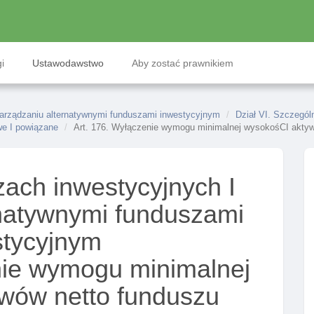
i
Ustawodawstwo
Aby zostać prawnikiem
zarządzaniu alternatywnymi funduszami inwestycyjnym
Dział VI. Szczegól
we I powiązane
Art. 176. Wyłączenie wymogu minimalnej wysokośCI aktyw
ach inwestycyjnych I
rnatywnymi funduszami
stycyjnym
nie wymogu minimalnej
wów netto funduszu