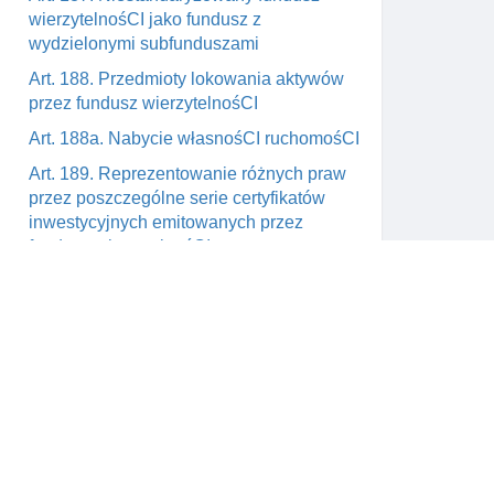
wierzytelnośCI jako fundusz z
wydzielonymi subfunduszami
Art. 188. Przedmioty lokowania aktywów
przez fundusz wierzytelnośCI
Art. 188a. Nabycie własnośCI ruchomośCI
Art. 189. Reprezentowanie różnych praw
przez poszczególne serie certyfikatów
inwestycyjnych emitowanych przez
fundusz wierzytelnośCI
Art. 190. Zapisy statutowe na wypadek
likwidacji aktywów
Art. 191. Rodzaje umów funduszu
wierzytelnośCI związanych z procesem
przeniesienia ryzyka z wierzytelnośCI
Skontaktuj się z nami
Art. 192. Zezwolenie komisji na
wym
support@prawnik.cc
zarządzanie wierzytelnościami
a od
Facebook
Art. 192a. Obowiązki podmiotu