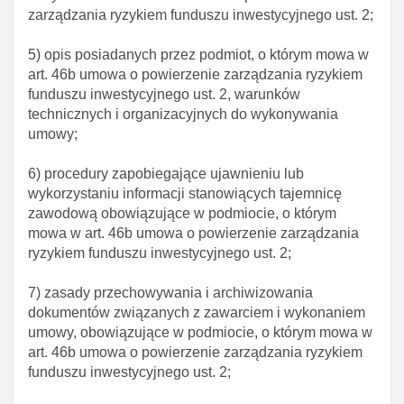
zarządzania ryzykiem funduszu inwestycyjnego ust. 2;
Art. 14. Tworzenie funduszu inwestycyjnego
Art. 15. Warunki utworzenia funduszu inwestycyjnego
5) opis posiadanych przez podmiot, o którym mowa w
art. 46b umowa o powierzenie zarządzania ryzykiem
Art. 15a. Utworzenie funduszu zdefiniowanej daty
funduszu inwestycyjnego ust. 2, warunków
Art. 16. Rejestr funduszy inwestycyjnych
technicznych i organizacyjnych do wykonywania
umowy;
Art. 17. Wpis do rejestru funduszy inwestycyjnych
Art. 18. Statut funduszu inwestycyjnego
6) procedury zapobiegające ujawnieniu lub
wykorzystaniu informacji stanowiących tajemnicę
Art. 19. Cele inwestycyjne funduszy inwestycyjnych
zawodową obowiązujące w podmiocie, o którym
Art. 20. Zasady polityki inwestycyjnej
mowa w art. 46b umowa o powierzenie zarządzania
ryzykiem funduszu inwestycyjnego ust. 2;
Art. 21. Dochody funduszu inwestycyjnego
Art. 22. Wniosek o zezwolenie na utworzenie
7) zasady przechowywania i archiwizowania
funduszu inwestycyjnego
dokumentów związanych z zawarciem i wykonaniem
umowy, obowiązujące w podmiocie, o którym mowa w
Art. 23. Wydanie lub odmowa wydania zezwolenia
art. 46b umowa o powierzenie zarządzania ryzykiem
na utworzenie funduszu inwestycyjnego
funduszu inwestycyjnego ust. 2;
Art. 24. Zmiany statutu funduszy inwestycyjnych
wymagające zezwolenia knf