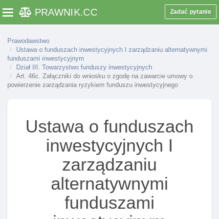
PRAWNIK
.CC
Zadać pytanie
Toggle navigation
Prawodawstwo
Ustawa o funduszach inwestycyjnych I zarządzaniu alternatywnymi
funduszami inwestycyjnym
Dział III. Towarzystwo funduszy inwestycyjnych
Art. 46c. Załączniki do wniosku o zgodę na zawarcie umowy o
powierzenie zarządzania ryzykiem funduszu inwestycyjnego
Ustawa o funduszach
inwestycyjnych I
zarządzaniu
Dział I. Przepisy ogólne
Art. 1. Zakres regulacji ustawy
alternatywnymi
Art. 1a. Zarządzanie alternatywnymi funduszami
funduszami
inwestycyjnymi
Art. 2. Objaśnienie pojęć