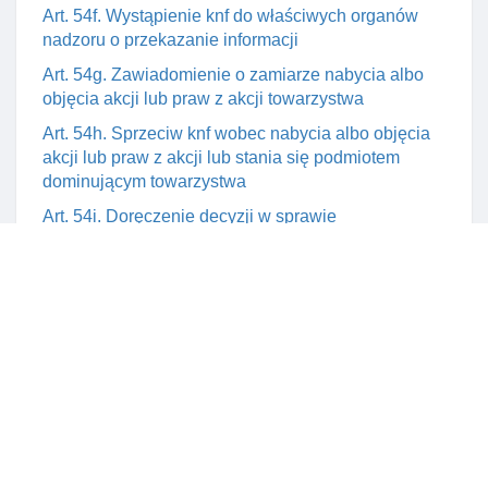
Art. 54f. Wystąpienie knf do właściwych organów
nadzoru o przekazanie informacji
Art. 54g. Zawiadomienie o zamiarze nabycia albo
objęcia akcji lub praw z akcji towarzystwa
Art. 54h. Sprzeciw knf wobec nabycia albo objęcia
akcji lub praw z akcji lub stania się podmiotem
dominującym towarzystwa
Art. 54i. Doręczenie decyzji w sprawie
zawiadomienia o zamiarze nabycia albo objęcia akcji
lub praw z akcji towarzystwa
Art. 54j. Dopuszczalność realizacji zamiaru nabycia
albo objęcia akcji lub praw z akcji towarzystwa bez
decyzji knf
Art. 54k. Uchylenie przez sąD administracyjny
decyzji o sprzeciwie a bieg terminu
Art. 54l. Skutki prawne nabycia albo objęcia akcji lub
praw z akcji, albo wykonywania uprawnień podmiotu