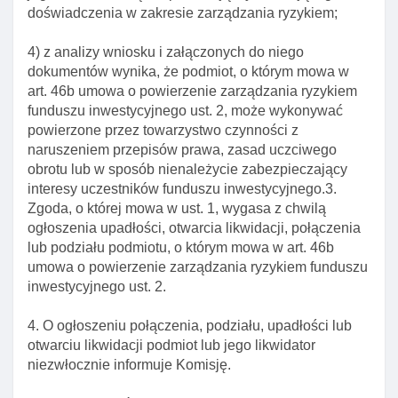
doświadczenia w zakresie zarządzania ryzykiem;
certyfikatów inwestycyjnych
Art. 36a. Wycena aktywów specjalistycznych
4) z analizy wniosku i załączonych do niego
funduszy inwestycyjnych
dokumentów wynika, że podmiot, o którym mowa w
art. 46b umowa o powierzenie zarządzania ryzykiem
Art. 37. Rachunkowość I roczne sprawozdania
funduszu inwestycyjnego ust. 2, może wykonywać
funduszy inwestycyjnych
powierzone przez towarzystwo czynności z
Dział III. Towarzystwo funduszy inwestycyjnych
naruszeniem przepisów prawa, zasad uczciwego
obrotu lub w sposób nienależycie zabezpieczający
Art. 38. Towarzystwo funduszy inwestycyjnych
interesy uczestników funduszu inwestycyjnego.3.
Art. 39. Siedziba zarządu towarzystwa funduszy
Zgoda, o której mowa w ust. 1, wygasa z chwilą
inwestycyjnych
ogłoszenia upadłości, otwarcia likwidacji, połączenia
lub podziału podmiotu, o którym mowa w art. 46b
Art. 40. Jednoosobowy założyciel towarzystwa
umowa o powierzenie zarządzania ryzykiem funduszu
Art. 41. Dodatkowe oznaczenie firmy towarzystwa
inwestycyjnego ust. 2.
funduszy inwestycyjnych
Art. 42. ZarząD towarzystwa funduszy
4. O ogłoszeniu połączenia, podziału, upadłości lub
inwestycyjnych
otwarciu likwidacji podmiot lub jego likwidator
niezwłocznie informuje Komisję.
Art. 42a. Funkcje w zarządzie towarzystwa