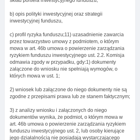
skład portfela inwestycyjnego funduszu,
funduszy zagranicznych
Art. 32b. Obowiązki informacyjne podmiotów
b) opis polityki inwestycyjnej oraz strategii
prowadzących działalność w zakresie obrotu
inwestycyjnej funduszu,
jednostkami uczestnictwa
c) profil ryzyka funduszu;11) uzasadnienie zawarcia
Art. 32c. Rejestr podmiotów prowadzących
przez towarzystwo umowy z podmiotem, o którym
działalność w zakresie obrotu jednostkami
mowa w art. 46b umowa o powierzenie zarządzania
uczestnictwa
ryzykiem funduszu inwestycyjnego ust. 2.2. Komisja
Art. 32d. Umowa o świadczenie usługi dystrybucji
odmawia zgody w przypadku, gdy:1) dokumenty
Art. 33. Oświadczenia woli związane z
załączone do wniosku nie spełniają wymogów, o
przystąpieniem lub uczestnictwem w funduszu
których mowa w ust. 1;
inwestycyjnym I funduszu inwestycyjnym
zagranicznym
2) wniosek lub załączone do niego dokumenty nie są
zgodne z przepisami prawa lub ze stanem faktycznym;
Art. 34. Rejestr pełnomocnictw udzielonych przez
uczestników funduszy inwestycyjnych
3) z analizy wniosku i załączonych do niego
Art. 35. Forma dokumentów związanych z
dokumentów wynika, że podmiot, o którym mowa w
nabywaniem I żądaniem odkupienia przez fundusz
art. 46b umowa o powierzenie zarządzania ryzykiem
inwestycyjny jednostek uczestnictwa
funduszu inwestycyjnego ust. 2, lub osoby kierujące
jego działalnością nie posiadają wystarczającego
Art. 36. Podział I łączenie jednostek uczestnictwa I