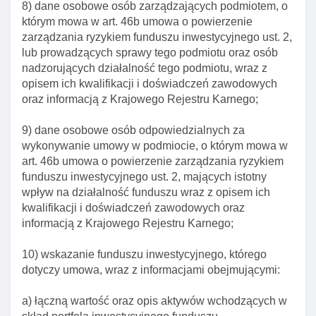
8) dane osobowe osób zarządzających podmiotem, o
Art. 26. Przyjmowanie zapisów na jednostki
którym mowa w art. 46b umowa o powierzenie
uczestnictwa I certyfikaty inwestycyjne
zarządzania ryzykiem funduszu inwestycyjnego ust. 2,
lub prowadzących sprawy tego podmiotu oraz osób
Art. 27. Zapisy na jednostki uczestnictwa I
nadzorujących działalność tego podmiotu, wraz z
niepubliczne certyfikaty inwestycyjne
opisem ich kwalifikacji i doświadczeń zawodowych
Art. 28. Wpłaty do funduszu inwestycyjnego
oraz informacją z Krajowego Rejestru Karnego;
Art. 29. Przydział papierów wartościowych, udziałów
9) dane osobowe osób odpowiedzialnych za
I praw
wykonywanie umowy w podmiocie, o którym mowa w
Art. 30. Cofnięcie lub wygaśnięcie zezwolenia na
art. 46b umowa o powierzenie zarządzania ryzykiem
utworzenie funduszu inwestycyjnego
funduszu inwestycyjnego ust. 2, mających istotny
wpływ na działalność funduszu wraz z opisem ich
Art. 31. CzynnośCI towarzystwa przed I po wpisaniu
kwalifikacji i doświadczeń zawodowych oraz
funduszu do rejestru funduszy inwestycyjnych
informacją z Krajowego Rejestru Karnego;
Art. 32. Uprawnienie do obrotu jednostkami
uczestnictwa
10) wskazanie funduszu inwestycyjnego, którego
dotyczy umowa, wraz z informacjami obejmującymi:
Art. 32a. Obowiązki podmiotów prowadzących
działalność w zakresie obrotu jednostkami
a) łączną wartość oraz opis aktywów wchodzących w
uczestnictwa I funduszami lub tytułami uczestnictwa