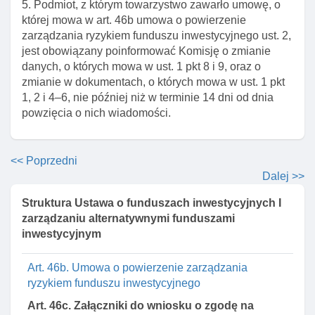
Art. 42b. Tryb powołania członków zarządu
5. Podmiot, z którym towarzystwo zawarło umowę, o
której mowa w art. 46b umowa o powierzenie
Art. 43. Obowiązek powiadamiania o zmianach w
zarządzania ryzykiem funduszu inwestycyjnego ust. 2,
składzie zarządu towarzystwa
jest obowiązany poinformować Komisję o zmianie
Art. 44. Powiadomienie komisji o powołaniu nowego
danych, o których mowa w ust. 1 pkt 8 i 9, oraz o
członka rady nadzorczej towarzystwa
zmianie w dokumentach, o których mowa w ust. 1 pkt
1, 2 i 4–6, nie później niż w terminie 14 dni od dnia
Art. 45. Przedmiot działalnośCI towarzystwa
powzięcia o nich wiadomości.
funduszy inwestycyjnych
Art. 45a. Umowa o powierzenie wykonywania
czynnośCI towarzystwa
<< Poprzedni
Art. 46. Zlecanie zarządzania portfelem
Dalej >>
inwestycyjnym funduszu
Struktura Ustawa o funduszach inwestycyjnych I
Art. 46a. Załączniki do wniosku o zgodę na zawarcie
zarządzaniu alternatywnymi funduszami
umowy zlecenia zarządzania portfelem
inwestycyjnym
inwestycyjnym funduszu
Art. 46b. Umowa o powierzenie zarządzania
ryzykiem funduszu inwestycyjnego
Art. 46c. Załączniki do wniosku o zgodę na