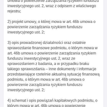
umowa o powierzenie zarządzania ryzykiem funduszu
Art. 9. Obowiązki depozytariusza
inwestycyjnego ust. 2, wraz z odpisem z właściwego
rejestru;
Art. 10. Niezależność działania towarzystwa
funduszy inwestycyjnych oraz asi
2) projekt umowy, o której mowa w art. 46b umowa o
Art. 11. Znaczenie pojęcia papiery wartościowe w
powierzenie zarządzania ryzykiem funduszu
przypadku papierów wartościowych emitowanych za
inwestycyjnego ust. 2;
granicą
3) opis prowadzonej działalności oraz ostatnie
Art. 12. Wyłączenie stosowania przepisów ustawy o
sprawozdanie finansowe podmiotu, o którym mowa w
grach hazardowych
art. 46b umowa o powierzenie zarządzania ryzykiem
Art. 13. Wycena aktywów I ustalanie zobowiązań
funduszu inwestycyjnego ust. 2, wraz ze
funduszu inwestycyjnego w walucie obcej
sprawozdaniem z badania, a w przypadku braku
takiego sprawozdania – inne dokumenty i informacje
Art. 13a. Odmowa wpisu towarzystwa lub
przedstawiające rzetelnie aktualną sytuację finansową
zarządzającego asi do rejestru zarządzających
podmiotu, o którym mowa w art. 46b umowa o
euveca
powierzenie zarządzania ryzykiem funduszu
Art. 13b. Wyłączenie niektórych obowiązków
inwestycyjnego ust. 2;
informacyjnych administratorów danych
4) schemat i opis powiązań kapitałowych podmiotu, o
Dział II. Tworzenie I funkcjonowanie funduszy
którym mowa w art. 46b umowa o powierzenie
inwestycyjnych