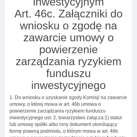
inwestycyjnym
Art. 2a. Uznanie podmiotu za podmiot dominujący
Art. 46c. Załączniki do
Art. 2b. Nakaz zaprzestania wywierania przez
wniosku o zgodę na
podmiot uznany za dominujący negatywnego wpływu
na towarzystwo
zawarcie umowy o
Art. 3. Ustawowe pojęcie funduszu inwestycyjnego
powierzenie
Art. 4. Tworzenie, zarządzanie I reprezentowanie
zarządzania ryzykiem
funduszu, organy funduszu
Art. 5. Siedziba I adres funduszu inwestycyjnego
funduszu
Art. 6. Uczestnicy funduszu inwestycyjnego
inwestycyjnego
Art. 7. Wpłaty do funduszu inwestycyjnego
1. Do wniosku o uzyskanie zgody Komisji na zawarcie
Art. 8. Wycena aktywów funduszu inwestycyjnego
umowy, o której mowa w art. 46b umowa o
Art. 8a. Alternatywna spółka inwestycyjna
powierzenie zarządzania ryzykiem funduszu
Art. 8b. Zarządzający asi
inwestycyjnego ust. 2, towarzystwo załącza:1) statut
lub umowę spółki albo inny dokument określający
Art. 8c. Prawa uczestnictwa w alternatywnej spółce
formę prawną podmiotu, o którym mowa w art. 46b
inwestycyjnej