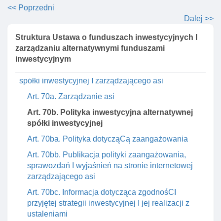
Art. 69. Archiwizacja dokumentów I innych nośników
<< Poprzedni
informacji
Dalej >>
Art. 70. Izba zarządzających funduszami I aktywami
Struktura Ustawa o funduszach inwestycyjnych I
Dział iiia. Alternatywna spółka inwestycyjna I
zarządzaniu alternatywnymi funduszami
zarządzający asi
inwestycyjnym
Rozdział 1. Wykonywanie działalnośCI alternatywnej
spółki inwestycyjnej I zarządzającego asi
Art. 70a. Zarządzanie asi
Art. 70b. Polityka inwestycyjna alternatywnej
spółki inwestycyjnej
Art. 70ba. Polityka dotycząCą zaangażowania
Art. 70bb. Publikacja polityki zaangażowania,
sprawozdań I wyjaśnień na stronie internetowej
zarządzającego asi
Art. 70bc. Informacja dotycząca zgodnośCI
przyjętej strategii inwestycyjnej I jej realizacji z
ustaleniami