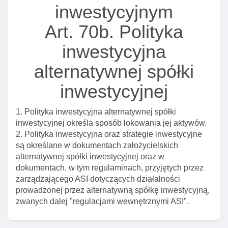
Art. 61b. Zawiadomienie o planowanej istotnej
inwestycyjnym
zmianie warunków wykonywania działalnośCI przez
towarzystwo
Art. 70b. Polityka
Art. 64. Odpowiedzialność towarzystwa wobec
inwestycyjna
uczestników zbiorczego portfela papierów
wartościowych lub funduszu inwestycyjnego
alternatywnej spółki
Art. 65. Ograniczenia działalnośCI towarzystwa
inwestycyjnej
Art. 66. Zaspokajanie roszczeń z majątku
towarzystwa innego niż certyfikaty podporządkowane
1. Polityka inwestycyjna alternatywnej spółki
inwestycyjnej określa sposób lokowania jej aktywów.
Art. 67. Wygaśnięcie zezwolenia na wykonywanie
2. Polityka inwestycyjna oraz strategie inwestycyjne
działalnośCI przez towarzystwo
są określane w dokumentach założycielskich
Art. 68. Działalność funduszu inwestycyjnego po
alternatywnej spółki inwestycyjnej oraz w
cofnięciu lub wygaśnięciu zezwolenia na
dokumentach, w tym regulaminach, przyjętych przez
wykonywanie działalnośCI przez towarzystwo
zarządzającego ASI dotyczących działalności
prowadzonej przez alternatywną spółkę inwestycyjną,
Art. 68a. Zarządzanie alternatywnymi funduszami
zwanych dalej "regulacjami wewnętrznymi ASI".
inwestycyjnymi przez wyznaczoną instytucję
finansową