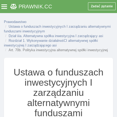
Art. 59. Odpowiednie stosowanie przepisów ustawy
PRAWNIK
.CC
Zadać pytanie
Toggle navigation
do spółki akcyjnej
Art. 59a. Załączniki do wniosku o zezwolenie na
Prawodawstwo
zarządzanie alternatywnymi funduszami
Ustawa o funduszach inwestycyjnych I zarządzaniu alternatywnymi
inwestycyjnymi
funduszami inwestycyjnym
Dział iiia. Alternatywna spółka inwestycyjna I zarządzający asi
Art. 59b. Dodatkowe informacje I dokumenty
Rozdział 1. Wykonywanie działalnośCI alternatywnej spółki
przekazywane przy ubieganiu się o zezwolenie na
inwestycyjnej I zarządzającego asi
Art. 70b. Polityka inwestycyjna alternatywnej spółki inwestycyjnej
zarządzanie unijnym afi lub alternatywnym
funduszem inwestycyjnym z siedzibą w państwie
należącym do eea
Ustawa o funduszach
Art. 60. Wniosek o zezwolenie na doradztwo
inwestycyjne albo zarządzanie portfelami
inwestycyjnych I
instrumentów finansowych
zarządzaniu
Art. 61. Zezwolenia wydawane przez komisję
Art. 61a. Zezwolenie na wykonywanie działalnośCI
alternatywnymi
przez towarzystwo I na utworzenie funduszu
funduszami
inwestycyjnego otwartego