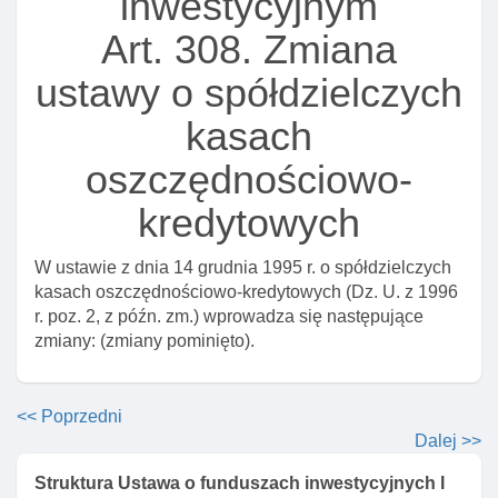
inwestycyjnym
Art. 288b. Odpowiedzialność karna za podanie
Art. 308. Zmiana
nieprawdziwych informacji w informacji dla klienta
ustawy o spółdzielczych
alternatywnego funduszu inwestycyjnego
Art. 288c. Odpowiedzialność karna za niedopełnienie
kasach
obowiązków w zakresie przekazywania lub
oszczędnościowo-
publikowania dokumentów
Art. 288d. Odpowiedzialność karna za podawanie
kredytowych
nieprawdziwych informacji w polityce dotyczącej
zaangażowania
W ustawie z dnia 14 grudnia 1995 r. o spółdzielczych
Art. 288e. Odpowiedzialność karna za podawanie
kasach oszczędnościowo-kredytowych (Dz. U. z 1996
nieprawdziwych danych w informacjach
r. poz. 2, z późn. zm.) wprowadza się następujące
zmiany: (zmiany pominięto).
Art. 289. Odpowiedzialność karna obowiązanego - za
ujawnienie tajemnicy zawodowej lub wykorzystanie
niezgodnie z jej przeznaczeniem
<< Poprzedni
Art. 290. Odpowiedzialność karna za zbywanie
Dalej >>
tytułów uczestnictwa funduszy zagranicznych wbrew
przepisom ustawy
Struktura Ustawa o funduszach inwestycyjnych I