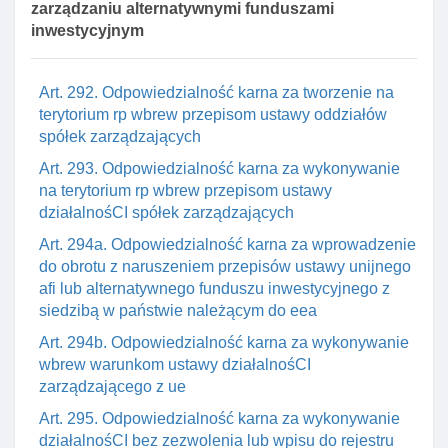
zarządzaniu alternatywnymi funduszami
Art. 291. Odpowiedzialność karna za zbywanie
inwestycyjnym
tytułów uczestnictwa zagranicznych funduszy
inwestycyjnych otwartych wbrew przepisom ustawy
Art. 292. Odpowiedzialność karna za tworzenie na
terytorium rp wbrew przepisom ustawy oddziałów
spółek zarządzających
Art. 293. Odpowiedzialność karna za wykonywanie
na terytorium rp wbrew przepisom ustawy
działalnośCI spółek zarządzających
Art. 294a. Odpowiedzialność karna za wprowadzenie
do obrotu z naruszeniem przepisów ustawy unijnego
afi lub alternatywnego funduszu inwestycyjnego z
siedzibą w państwie należącym do eea
Art. 294b. Odpowiedzialność karna za wykonywanie
wbrew warunkom ustawy działalnośCI
zarządzającego z ue
Art. 295. Odpowiedzialność karna za wykonywanie
działalnośCI bez zezwolenia lub wpisu do rejestru