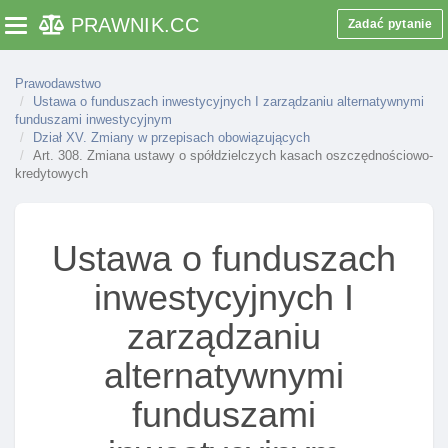
działalnośCI towarzystwa
PRAWNIK
.CC
Zadać pytanie
Toggle navigation
Art. 286. Współpraca knf z organami państw
goszczących w zakresie nadzoru nad towarzystwami
I spółkami zarządzającymi
Prawodawstwo
Ustawa o funduszach inwestycyjnych I zarządzaniu alternatywnymi
Art. 286a. Udostępnianie przez komisję przepisów
funduszami inwestycyjnym
prawa dotyczących funduszy inwestycyjnych
Dział XV. Zmiany w przepisach obowiązujących
otwartych
Art. 308. Zmiana ustawy o spółdzielczych kasach oszczędnościowo-
kredytowych
Art. 286b. Współpraca komisji z organami nadzoru
państw członkowskich
Dział XIV. Przepisy karne
Ustawa o funduszach
Art. 287. Odpowiedzialność karna za prowadzenie
inwestycyjnych I
bez zezwolenia działalnośCI inwestycyjnej
zarządzaniu
Art. 287a. Odpowiedzialność karna za podawanie
nieprawdziwych lub zatajanie prawdziwych danych
alternatywnymi
w informacjach
Art. 288a. Odpowiedzialność karna za niezgodne z
funduszami
prawdą dane w kluczowych informacjach dla
inwestorów