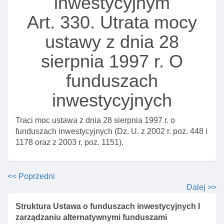
inwestycyjnym
nieprawdziwych informacji w informacji dla klienta
Art. 330. Utrata mocy
alternatywnego funduszu inwestycyjnego
Art. 288c. Odpowiedzialność karna za niedopełnienie
ustawy z dnia 28
obowiązków w zakresie przekazywania lub
publikowania dokumentów
sierpnia 1997 r. O
Art. 288d. Odpowiedzialność karna za podawanie
funduszach
nieprawdziwych informacji w polityce dotyczącej
zaangażowania
inwestycyjnych
Art. 288e. Odpowiedzialność karna za podawanie
Traci moc ustawa z dnia 28 sierpnia 1997 r. o
nieprawdziwych danych w informacjach
funduszach inwestycyjnych (Dz. U. z 2002 r. poz. 448 i
Art. 289. Odpowiedzialność karna obowiązanego - za
1178 oraz z 2003 r. poz. 1151).
ujawnienie tajemnicy zawodowej lub wykorzystanie
niezgodnie z jej przeznaczeniem
Art. 290. Odpowiedzialność karna za zbywanie
<< Poprzedni
tytułów uczestnictwa funduszy zagranicznych wbrew
Dalej >>
przepisom ustawy
Struktura Ustawa o funduszach inwestycyjnych I
Art. 291. Odpowiedzialność karna za zbywanie
zarządzaniu alternatywnymi funduszami
tytułów uczestnictwa zagranicznych funduszy