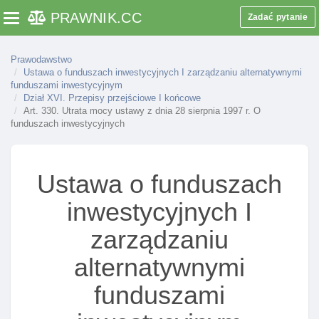
goszczących w zakresie nadzoru nad towarzystwami
PRAWNIK
.CC
Zadać pytanie
Toggle navigation
I spółkami zarządzającymi
Art. 286a. Udostępnianie przez komisję przepisów
Prawodawstwo
prawa dotyczących funduszy inwestycyjnych
Ustawa o funduszach inwestycyjnych I zarządzaniu alternatywnymi
otwartych
funduszami inwestycyjnym
Dział XVI. Przepisy przejściowe I końcowe
Art. 286b. Współpraca komisji z organami nadzoru
Art. 330. Utrata mocy ustawy z dnia 28 sierpnia 1997 r. O
państw członkowskich
funduszach inwestycyjnych
Dział XIV. Przepisy karne
Art. 287. Odpowiedzialność karna za prowadzenie
Ustawa o funduszach
bez zezwolenia działalnośCI inwestycyjnej
inwestycyjnych I
Art. 287a. Odpowiedzialność karna za podawanie
nieprawdziwych lub zatajanie prawdziwych danych
zarządzaniu
w informacjach
Art. 288a. Odpowiedzialność karna za niezgodne z
alternatywnymi
prawdą dane w kluczowych informacjach dla
funduszami
inwestorów
Art. 288b. Odpowiedzialność karna za podanie