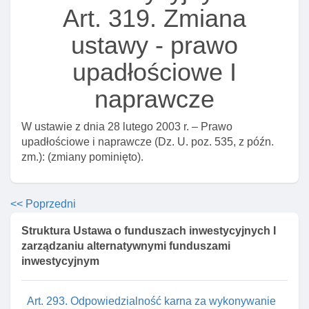
Art. 288d. Odpowiedzialność karna za podawanie
Art. 319. Zmiana
nieprawdziwych informacji w polityce dotyczącej
zaangażowania
ustawy - prawo
Art. 288e. Odpowiedzialność karna za podawanie
upadłościowe I
nieprawdziwych danych w informacjach
naprawcze
Art. 289. Odpowiedzialność karna obowiązanego - za
ujawnienie tajemnicy zawodowej lub wykorzystanie
niezgodnie z jej przeznaczeniem
W ustawie z dnia 28 lutego 2003 r. – Prawo
upadłościowe i naprawcze (Dz. U. poz. 535, z późn.
Art. 290. Odpowiedzialność karna za zbywanie
zm.): (zmiany pominięto).
tytułów uczestnictwa funduszy zagranicznych wbrew
przepisom ustawy
Art. 291. Odpowiedzialność karna za zbywanie
<< Poprzedni
tytułów uczestnictwa zagranicznych funduszy
inwestycyjnych otwartych wbrew przepisom ustawy
Struktura Ustawa o funduszach inwestycyjnych I
zarządzaniu alternatywnymi funduszami
Art. 292. Odpowiedzialność karna za tworzenie na
inwestycyjnym
terytorium rp wbrew przepisom ustawy oddziałów
spółek zarządzających
Art. 293. Odpowiedzialność karna za wykonywanie