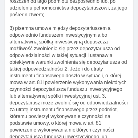
roszczeń od tego podmiotu bezpośrednio lub, po
Art. 72a. Obowiązek wytoczenia powództwa przez
udzieleniu pełnomocnictwa depozytariuszowi, za jego
depozytariusza na rzecz uczestników funduszu
pośrednictwem;
inwestycyjnego
3) pisemna umowa między depozytariuszem a
Art. 72b. Zapisywanie aktywów funduszu
odpowiednio funduszem inwestycyjnym albo
inwestycyjnego
alternatywną spółką inwestycyjną dopuszcza
Art. 73. Członkowie organów depozytariusza I jego
możliwość zwolnienia się przez depozytariusza od
pracownicy
odpowiedzialności w takiej sytuacji i ustanawia
obiektywne warunki zwolnienia się depozytariusza od
Art. 73a. Obowiązek wskazania członków zarządu
takiej odpowiedzialności.2. Jeżeli do utraty
odpowiedzialnych za wykonywanie czynnośCI
instrumentu finansowego doszło w sytuacji, o której
depozytariusza
mowa w art. 81i powierzenie wykonywania niektórych
Art. 74. Umowa o wykonywanie funkcji
czynności depozytariusza funduszu inwestycyjnego
depozytariusza funduszu inwestycyjnego
lub alternatywnej spółki inwestycyjnej ust. 3,
depozytariusz może zwolnić się od odpowiedzialności
Art. 75. Odpowiedzialność depozytariusza
za utratę instrumentu finansowego przez podmiot,
funduszu inwestycyjnego
któremu powierzył wykonywanie czynności na
Art. 76. Wypowiedzenie umowy o wykonywanie
podstawie umowy, o której mowa w art. 81i
funkcji depozytariusza funduszu inwestycyjnego
powierzenie wykonywania niektórych czynności
depozytariusza funduszu inwestycyjnego lub
Art. 77. Skrócony termin wypowiedzenia umowy o