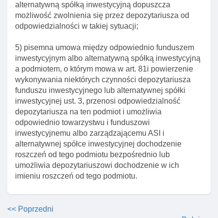
depozytariusza alternatywnej spółki inwestycyjnej
alternatywną spółką inwestycyjną dopuszcza
możliwość zwolnienia się przez depozytariusza od
Art. 81d. Obowiązek wytoczenia powództwa przez
odpowiedzialności w takiej sytuacji;
depozytariusza na rzecz klientów detalicznych
alternatywnej spółki inwestycyjnej
5) pisemna umowa między odpowiednio funduszem
Art. 81e. Zapisywanie aktywów alternatywnej
inwestycyjnym albo alternatywną spółką inwestycyjną
spółki inwestycyjnej
a podmiotem, o którym mowa w art. 81i powierzenie
wykonywania niektórych czynności depozytariusza
Art. 81f. Elementy umowy o wykonywanie funkcji
funduszu inwestycyjnego lub alternatywnej spółki
depozytariusza alternatywnej spółki inwestycyjnej
inwestycyjnej ust. 3, przenosi odpowiedzialność
Art. 81g. Odpowiedzialność depozytariusza
depozytariusza na ten podmiot i umożliwia
alternatywnej spółki inwestycyjnej
odpowiednio towarzystwu i funduszowi
Art. 81h. Zawiadomienie o wypowiedzeniu umowy
inwestycyjnemu albo zarządzającemu ASI i
o wykonywanie funkcji depozytariusza
alternatywnej spółce inwestycyjnej dochodzenie
alternatywnej spółki inwestycyjnej
roszczeń od tego podmiotu bezpośrednio lub
umożliwia depozytariuszowi dochodzenie w ich
Rozdział 3.Powierzenie wykonywania obowiązków
imieniu roszczeń od tego podmiotu.
depozytariusza
Art. 81i. Powierzenie wykonywania niektórych
czynnośCI depozytariusza funduszu
<< Poprzedni
inwestycyjnego lub alternatywnej spółki