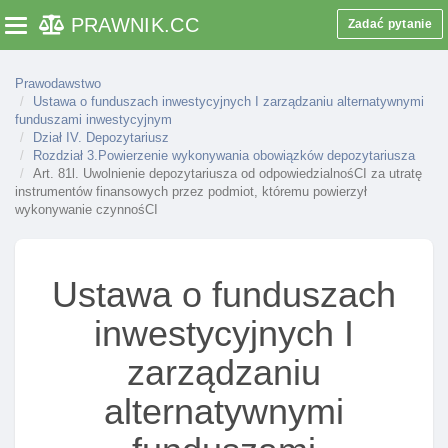
PRAWNIK
.CC
Zadać pytanie
Toggle navigation
Art. 70v. Zawiadomienie o planowanej istotnej
zmianie warunków wykonywania działalnośCI
przez zarządzającego asi
Prawodawstwo
Ustawa o funduszach inwestycyjnych I zarządzaniu alternatywnymi
Art. 70w. Powiadomienie o alternatywnej spółce
funduszami inwestycyjnym
inwestycyjnej, którą zamierza zarządzać
Dział IV. Depozytariusz
zarządzający asi
Rozdział 3.Powierzenie wykonywania obowiązków depozytariusza
Art. 81l. Uwolnienie depozytariusza od odpowiedzialnośCI za utratę
Art. 70x. Wygaśnięcie zezwolenia na wykonywanie
instrumentów finansowych przez podmiot, któremu powierzył
działalnośCI przez zarządzającego asi
wykonywanie czynnośCI
Art. 70y. Rozwiązanie alternatywnej spółki
inwestycyjnej
Ustawa o funduszach
Art. 70z. Przechowywanie dokumentów
alternatywnej spółki inwestycyjnej przez
inwestycyjnych I
zarządzającego asi
zarządzaniu
Art. 70za. Członkostwo zarządzającego asi w izbie
zarządzających funduszami I aktywami
alternatywnymi
Rozdział 3. Zarejestrowani zarządzający asi