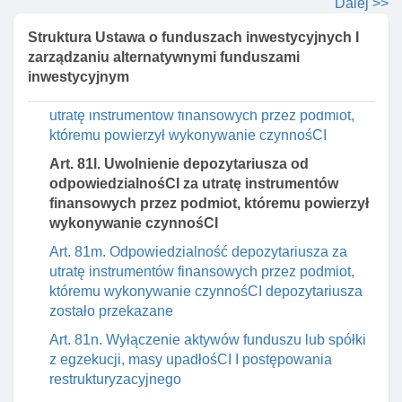
Dalej >>
inwestycyjnej
Struktura Ustawa o funduszach inwestycyjnych I
Art. 81j. Przekazywanie wykonywania czynnośCI
zarządzaniu alternatywnymi funduszami
powierzonych przez depozytariusza
inwestycyjnym
Art. 81k. Odpowiedzialność depozytariusza za
utratę instrumentów finansowych przez podmiot,
któremu powierzył wykonywanie czynnośCI
Art. 81l. Uwolnienie depozytariusza od
odpowiedzialnośCI za utratę instrumentów
finansowych przez podmiot, któremu powierzył
wykonywanie czynnośCI
Art. 81m. Odpowiedzialność depozytariusza za
utratę instrumentów finansowych przez podmiot,
któremu wykonywanie czynnośCI depozytariusza
zostało przekazane
Art. 81n. Wyłączenie aktywów funduszu lub spółki
z egzekucji, masy upadłośCI I postępowania
restrukturyzacyjnego