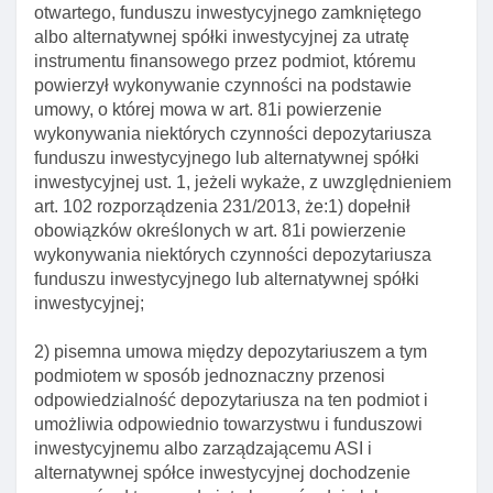
otwartego, funduszu inwestycyjnego zamkniętego
Art. 70zk. Zawiadomienie o osiągnięciu lub
albo alternatywnej spółki inwestycyjnej za utratę
przekroczeniu przez zarządzany fundusz
instrumentu finansowego przez podmiot, któremu
określonych progów głosów
powierzył wykonywanie czynności na podstawie
Art. 70zl. Zawiadomienie o przejęciu przez fundusz
umowy, o której mowa w art. 81i powierzenie
kontroli nad spółką nienotowaną na rynku
wykonywania niektórych czynności depozytariusza
regulowanym
funduszu inwestycyjnego lub alternatywnej spółki
inwestycyjnej ust. 1, jeżeli wykaże, z uwzględnieniem
Art. 70zm. Informacje przekazywane przez
art. 102 rozporządzenia 231/2013, że:1) dopełnił
zarządzających funduszem przejmującymi kontrolę
obowiązków określonych w art. 81i powierzenie
nad notowanym emitentem
wykonywania niektórych czynności depozytariusza
Art. 70zn. Zapobieganie wyprzedaży aktywów spółki
funduszu inwestycyjnego lub alternatywnej spółki
lub emitenta
inwestycyjnej;
Dział IV. Depozytariusz
2) pisemna umowa między depozytariuszem a tym
Rozdział 1. Depozytariusz funduszu inwestycyjnego
podmiotem w sposób jednoznaczny przenosi
Art. 71. Umowa o wykonywanie funkcji
odpowiedzialność depozytariusza na ten podmiot i
depozytariusza funduszu inwestycyjnego
umożliwia odpowiednio towarzystwu i funduszowi
inwestycyjnemu albo zarządzającemu ASI i
Art. 72. Obowiązki depozytariusza funduszu
alternatywnej spółce inwestycyjnej dochodzenie
inwestycyjnego