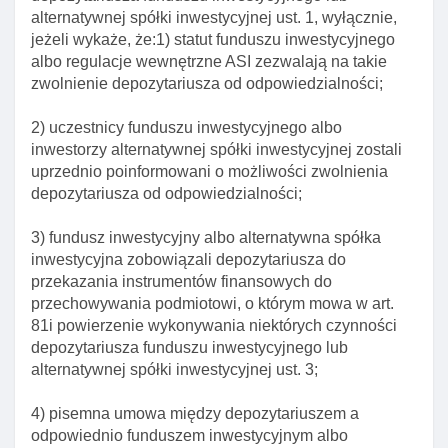
alternatywnej spółki inwestycyjnej ust. 1, wyłącznie,
wykonywanie funkcji depozytariusza funduszu
jeżeli wykaże, że:1) statut funduszu inwestycyjnego
inwestycyjnego
albo regulacje wewnętrzne ASI zezwalają na takie
Art. 78. Obowiązek zmiany depozytariusza
zwolnienie depozytariusza od odpowiedzialności;
funduszu inwestycyjnego
Art. 79. Zmiana depozytariusza funduszu
2) uczestnicy funduszu inwestycyjnego albo
inwestycyjnego
inwestorzy alternatywnej spółki inwestycyjnej zostali
uprzednio poinformowani o możliwości zwolnienia
Art. 80. Zgoda knf na zmianę depozytariusza
depozytariusza od odpowiedzialności;
Art. 81. Ograniczenia w egzekucji kierowanej
przeciwko depozytariuszowi
3) fundusz inwestycyjny albo alternatywna spółka
inwestycyjna zobowiązali depozytariusza do
Art. 81a. Umowa o współpracy I wymianie
przekazania instrumentów finansowych do
informacji
przechowywania podmiotowi, o którym mowa w art.
Rozdział 2. Depozytariusz alternatywnej spółki
81i powierzenie wykonywania niektórych czynności
inwestycyjnej
depozytariusza funduszu inwestycyjnego lub
alternatywnej spółki inwestycyjnej ust. 3;
Art. 81b. Umowa o wykonywanie funkcji
depozytariusza alternatywnej spółki inwestycyjnej
4) pisemna umowa między depozytariuszem a
Art. 81c. Obowiązki wykonującego funkcję
odpowiednio funduszem inwestycyjnym albo