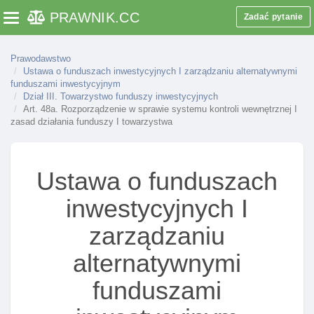
Dział I. Przepisy ogólne
PRAWNIK
.CC
Zadać pytanie
Toggle navigation
Art. 1. Zakres regulacji ustawy
Art. 1a. Zarządzanie alternatywnymi funduszami
Prawodawstwo
inwestycyjnymi
Ustawa o funduszach inwestycyjnych I zarządzaniu alternatywnymi
funduszami inwestycyjnym
Art. 2. Objaśnienie pojęć
Dział III. Towarzystwo funduszy inwestycyjnych
Art. 48a. Rozporządzenie w sprawie systemu kontroli wewnętrznej I
Art. 2a. Uznanie podmiotu za podmiot dominujący
zasad działania funduszy I towarzystwa
Art. 2b. Nakaz zaprzestania wywierania przez
podmiot uznany za dominujący negatywnego wpływu
na towarzystwo
Ustawa o funduszach
Art. 3. Ustawowe pojęcie funduszu inwestycyjnego
inwestycyjnych I
Art. 4. Tworzenie, zarządzanie I reprezentowanie
funduszu, organy funduszu
zarządzaniu
Art. 5. Siedziba I adres funduszu inwestycyjnego
alternatywnymi
Art. 6. Uczestnicy funduszu inwestycyjnego
funduszami
Art. 7. Wpłaty do funduszu inwestycyjnego