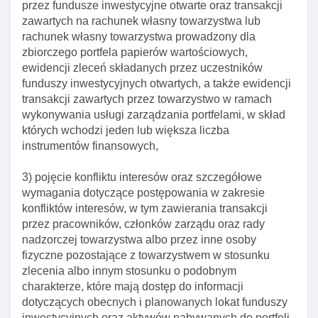
przez fundusze inwestycyjne otwarte oraz transakcji
euveca
zawartych na rachunek własny towarzystwa lub
rachunek własny towarzystwa prowadzony dla
Art. 13b. Wyłączenie niektórych obowiązków
zbiorczego portfela papierów wartościowych,
informacyjnych administratorów danych
ewidencji zleceń składanych przez uczestników
Dział II. Tworzenie I funkcjonowanie funduszy
funduszy inwestycyjnych otwartych, a także ewidencji
inwestycyjnych
transakcji zawartych przez towarzystwo w ramach
Art. 14. Tworzenie funduszu inwestycyjnego
wykonywania usługi zarządzania portfelami, w skład
których wchodzi jeden lub większa liczba
Art. 15. Warunki utworzenia funduszu inwestycyjnego
instrumentów finansowych,
Art. 15a. Utworzenie funduszu zdefiniowanej daty
3) pojęcie konfliktu interesów oraz szczegółowe
Art. 16. Rejestr funduszy inwestycyjnych
wymagania dotyczące postępowania w zakresie
Art. 17. Wpis do rejestru funduszy inwestycyjnych
konfliktów interesów, w tym zawierania transakcji
przez pracowników, członków zarządu oraz rady
Art. 18. Statut funduszu inwestycyjnego
nadzorczej towarzystwa albo przez inne osoby
Art. 19. Cele inwestycyjne funduszy inwestycyjnych
fizyczne pozostające z towarzystwem w stosunku
zlecenia albo innym stosunku o podobnym
Art. 20. Zasady polityki inwestycyjnej
charakterze, które mają dostęp do informacji
Art. 21. Dochody funduszu inwestycyjnego
dotyczących obecnych i planowanych lokat funduszy
inwestycyjnych oraz aktywów nabywanych do portfeli
Art. 22. Wniosek o zezwolenie na utworzenie