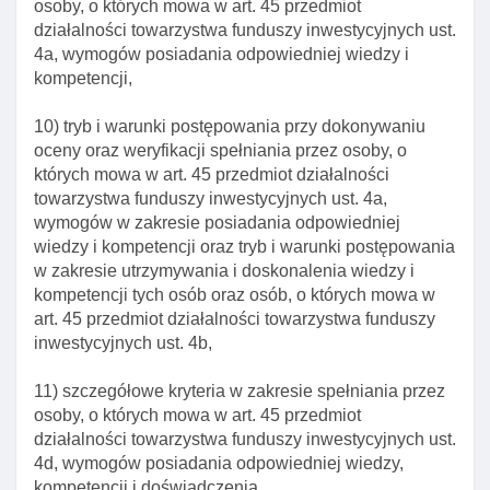
Art. 34. Rejestr pełnomocnictw udzielonych przez
osoby, o których mowa w art. 45 przedmiot
uczestników funduszy inwestycyjnych
działalności towarzystwa funduszy inwestycyjnych ust.
4a, wymogów posiadania odpowiedniej wiedzy i
Art. 35. Forma dokumentów związanych z
kompetencji,
nabywaniem I żądaniem odkupienia przez fundusz
inwestycyjny jednostek uczestnictwa
10) tryb i warunki postępowania przy dokonywaniu
Art. 36. Podział I łączenie jednostek uczestnictwa I
oceny oraz weryfikacji spełniania przez osoby, o
certyfikatów inwestycyjnych
których mowa w art. 45 przedmiot działalności
towarzystwa funduszy inwestycyjnych ust. 4a,
Art. 36a. Wycena aktywów specjalistycznych
wymogów w zakresie posiadania odpowiedniej
funduszy inwestycyjnych
wiedzy i kompetencji oraz tryb i warunki postępowania
Art. 37. Rachunkowość I roczne sprawozdania
w zakresie utrzymywania i doskonalenia wiedzy i
funduszy inwestycyjnych
kompetencji tych osób oraz osób, o których mowa w
art. 45 przedmiot działalności towarzystwa funduszy
Dział III. Towarzystwo funduszy inwestycyjnych
inwestycyjnych ust. 4b,
Art. 38. Towarzystwo funduszy inwestycyjnych
11) szczegółowe kryteria w zakresie spełniania przez
Art. 39. Siedziba zarządu towarzystwa funduszy
osoby, o których mowa w art. 45 przedmiot
inwestycyjnych
działalności towarzystwa funduszy inwestycyjnych ust.
Art. 40. Jednoosobowy założyciel towarzystwa
4d, wymogów posiadania odpowiedniej wiedzy,
Art. 41. Dodatkowe oznaczenie firmy towarzystwa
kompetencji i doświadczenia,