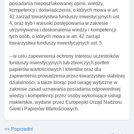
posiadania nieposzlakowanej opinii, wiedzy,
umowy zlecenia zarządzania portfelem
kompetencji i doświadczenia, o których mowa w art.
inwestycyjnym funduszu
42 zarząd towarzystwa funduszy inwestycyjnych ust.
Art. 46b. Umowa o powierzenie zarządzania
4, oraz tryb i warunki postępowania w zakresie
ryzykiem funduszu inwestycyjnego
utrzymywania i doskonalenia wiedzy i kompetencji
Art. 46c. Załączniki do wniosku o zgodę na zawarcie
tych osób, o których mowa w art. 42 zarząd
umowy o powierzenie zarządzania ryzykiem
towarzystwa funduszy inwestycyjnych ust. 5
funduszu inwestycyjnego
– w celu zapewnienia ochrony interesu uczestników
Art. 46d. Polityka dotycząca zaangażowania
funduszy inwestycyjnych lub zbiorczych portfeli
akcjonariuszy towarzystwa
papierów wartościowych i klientów oraz dla
Art. 46e. Publikacja polityki zaangażowania,
zapewnienia prowadzenia przez towarzystwo stabilnej
sprawozdań I wyjaśnień na stronie internetowej
działalności, a także biorąc pod uwagę wytyczne w
towarzystwa
zakresie zasad uznawania posiadania odpowiedniej
wiedzy i kompetencji przez osoby wykonujące usługi
Art. 46f. Informacja dotycząca zgodnośCI przyjętej
maklerskie, wydane przez Europejski Urząd Nadzoru
strategii inwestycyjnej I jej realizacji z ustaleniami
Giełd i Papierów Wartościowych.
Art. 46g. Podmioty odpowiedzialne za opracowanie I
publikację dokumentów towarzystwa
<< Poprzedni
Art. 47. Działalność towarzystwa funduszy