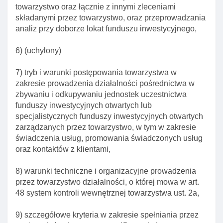
towarzystwo oraz łącznie z innymi zleceniami
Art. 32. Uprawnienie do obrotu jednostkami
składanymi przez towarzystwo, oraz przeprowadzania
uczestnictwa
analiz przy doborze lokat funduszu inwestycyjnego,
Art. 32a. Obowiązki podmiotów prowadzących
działalność w zakresie obrotu jednostkami
6) (uchylony)
uczestnictwa I funduszami lub tytułami uczestnictwa
funduszy zagranicznych
7) tryb i warunki postępowania towarzystwa w
zakresie prowadzenia działalności pośrednictwa w
Art. 32b. Obowiązki informacyjne podmiotów
zbywaniu i odkupywaniu jednostek uczestnictwa
prowadzących działalność w zakresie obrotu
funduszy inwestycyjnych otwartych lub
jednostkami uczestnictwa
specjalistycznych funduszy inwestycyjnych otwartych
Art. 32c. Rejestr podmiotów prowadzących
zarządzanych przez towarzystwo, w tym w zakresie
działalność w zakresie obrotu jednostkami
świadczenia usług, promowania świadczonych usług
uczestnictwa
oraz kontaktów z klientami,
Art. 32d. Umowa o świadczenie usługi dystrybucji
8) warunki techniczne i organizacyjne prowadzenia
Art. 33. Oświadczenia woli związane z
przez towarzystwo działalności, o której mowa w art.
przystąpieniem lub uczestnictwem w funduszu
48 system kontroli wewnętrznej towarzystwa ust. 2a,
inwestycyjnym I funduszu inwestycyjnym
zagranicznym
9) szczegółowe kryteria w zakresie spełniania przez