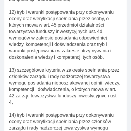
funduszy inwestycyjnych
12) tryb i warunki postępowania przy dokonywaniu
Art. 42. ZarząD towarzystwa funduszy
oceny oraz weryfikacji spełniania przez osoby, o
inwestycyjnych
których mowa w art. 45 przedmiot działalności
Art. 42a. Funkcje w zarządzie towarzystwa
towarzystwa funduszy inwestycyjnych ust. 4d,
wymogów w zakresie posiadania odpowiedniej
Art. 42b. Tryb powołania członków zarządu
wiedzy, kompetencji i doświadczenia oraz tryb i
Art. 43. Obowiązek powiadamiania o zmianach w
warunki postępowania w zakresie utrzymywania i
składzie zarządu towarzystwa
doskonalenia wiedzy i kompetencji tych osób,
Art. 44. Powiadomienie komisji o powołaniu nowego
13) szczegółowe kryteria w zakresie spełniania przez
członka rady nadzorczej towarzystwa
członków zarządu i rady nadzorczej towarzystwa
Art. 45. Przedmiot działalnośCI towarzystwa
wymogu posiadania nieposzlakowanej opinii, wiedzy,
funduszy inwestycyjnych
kompetencji i doświadczenia, o których mowa w art.
42 zarząd towarzystwa funduszy inwestycyjnych ust.
Art. 45a. Umowa o powierzenie wykonywania
4,
czynnośCI towarzystwa
Art. 46. Zlecanie zarządzania portfelem
14) tryb i warunki postępowania przy dokonywaniu
inwestycyjnym funduszu
oceny oraz weryfikacji spełniania przez członków
zarządu i rady nadzorczej towarzystwa wymogu
Art. 46a. Załączniki do wniosku o zgodę na zawarcie