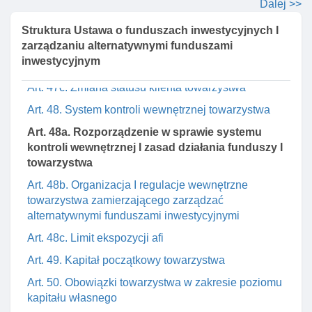
Dalej >>
inwestycyjnych w zakresie zarządzania portfelami
Art. 47a. Polityka wynagrodzeń towarzystwa
Struktura Ustawa o funduszach inwestycyjnych I
zarządzaniu alternatywnymi funduszami
Art. 47b. Uznanie podmiotu za klienta
inwestycyjnym
profesjonalnego lub detalicznego
Art. 47c. Zmiana statusu klienta towarzystwa
Art. 48. System kontroli wewnętrznej towarzystwa
Art. 48a. Rozporządzenie w sprawie systemu
kontroli wewnętrznej I zasad działania funduszy I
towarzystwa
Art. 48b. Organizacja I regulacje wewnętrzne
towarzystwa zamierzającego zarządzać
alternatywnymi funduszami inwestycyjnymi
Art. 48c. Limit ekspozycji afi
Art. 49. Kapitał początkowy towarzystwa
Art. 50. Obowiązki towarzystwa w zakresie poziomu
kapitału własnego