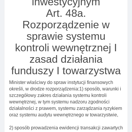
inwestycyjnym
Art. 8. Wycena aktywów funduszu inwestycyjnego
Art. 48a.
Art. 8a. Alternatywna spółka inwestycyjna
Art. 8b. Zarządzający asi
Rozporządzenie w
Art. 8c. Prawa uczestnictwa w alternatywnej spółce
sprawie systemu
inwestycyjnej
kontroli wewnętrznej I
Art. 9. Obowiązki depozytariusza
Art. 10. Niezależność działania towarzystwa
zasad działania
funduszy inwestycyjnych oraz asi
funduszy I towarzystwa
Art. 11. Znaczenie pojęcia papiery wartościowe w
przypadku papierów wartościowych emitowanych za
Minister właściwy do spraw instytucji finansowych
granicą
określi, w drodze rozporządzenia:1) sposób, warunki i
Art. 12. Wyłączenie stosowania przepisów ustawy o
szczegółowy zakres działania systemu kontroli
grach hazardowych
wewnętrznej, w tym systemu nadzoru zgodności
działalności z prawem, systemu zarządzania ryzykiem
Art. 13. Wycena aktywów I ustalanie zobowiązań
oraz systemu audytu wewnętrznego w towarzystwie,
funduszu inwestycyjnego w walucie obcej
Art. 13a. Odmowa wpisu towarzystwa lub
2) sposób prowadzenia ewidencji transakcji zawartych
zarządzającego asi do rejestru zarządzających