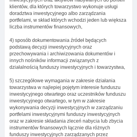
klientów, dla których towarzystwo wykonuje usługi
funduszu inwestycyjnego
doradztwa inwestycyjnego albo zarządzania
Art. 23. Wydanie lub odmowa wydania zezwolenia
portfelami, w skład których wchodzi jeden lub większa
na utworzenie funduszu inwestycyjnego
liczba instrumentów finansowych,
Art. 24. Zmiany statutu funduszy inwestycyjnych
wymagające zezwolenia knf
4) sposób dokumentowania źródeł będących
podstawą decyzji inwestycyjnych oraz
Art. 26. Przyjmowanie zapisów na jednostki
przechowywania i archiwizowania dokumentów i
uczestnictwa I certyfikaty inwestycyjne
innych nośników informacji związanych z
Art. 27. Zapisy na jednostki uczestnictwa I
działalnością funduszy inwestycyjnych i towarzystwa,
niepubliczne certyfikaty inwestycyjne
5) szczegółowe wymagania w zakresie działania
Art. 28. Wpłaty do funduszu inwestycyjnego
towarzystwa w najlepiej pojętym interesie funduszu
Art. 29. Przydział papierów wartościowych, udziałów
inwestycyjnego otwartego oraz uczestników funduszu
I praw
inwestycyjnego otwartego, w tym w zakresie
wykonywania decyzji inwestycyjnych w zarządzaniu
Art. 30. Cofnięcie lub wygaśnięcie zezwolenia na
portfelami inwestycyjnymi funduszy inwestycyjnych
utworzenie funduszu inwestycyjnego
oraz w zakresie składania zleceń nabycia lub zbycia
Art. 31. CzynnośCI towarzystwa przed I po wpisaniu
instrumentów finansowych łącznie dla różnych
funduszu do rejestru funduszy inwestycyjnych
funduszy inwestycyjnych zarządzanych przez