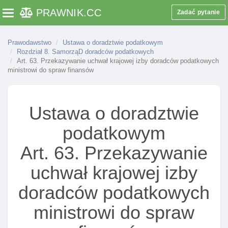
doradztwa na rzecz osób, których sprawy rozstrzygał
PRAWNIK
.CC
Zadać pytanie
Toggle navigation
Art. 33. Zakaz prowadzenia spraw niektórych
podmiotów
Prawodawstwo
Ustawa o doradztwie podatkowym
Art. 34. Zawiadomienie o zamiarze nie wykonywania
Rozdział 8. SamorząD doradców podatkowych
Art. 63. Przekazywanie uchwał krajowej izby doradców podatkowych
zawodu
ministrowi do spraw finansów
Rozdział 6. Obowiązki I prawa doradcy podatkowego
Art. 36. Obowiązki doradcy podatkowego
Ustawa o doradztwie
Art. 37. Obowiązek zachowania tajemnicy
Art. 37a. Wolność słowa I pisma przy wykonywaniu
podatkowym
czynnośCI zawodowych
Art. 63. Przekazywanie
Art. 38. Zakaz reklamowania usług doradcy
uchwał krajowej izby
Art. 39. Obowiązek przechowywania kopii
udzielanych opinii, raportów I wystąpień
doradców podatkowych
Art. 40. Obowiązek umieszczania firmy na pismach
ministrowi do spraw
urzędowych
Art. 41. Pełnomocnik w postępowaniu przed