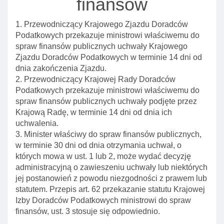
finansów
organami administracji publicznej
1. Przewodniczący Krajowego Zjazdu Doradców
Art. 41a. Umowa z klientem jako podstawa
Podatkowych przekazuje ministrowi właściwemu do
wynagrodzenia doradcy
spraw finansów publicznych uchwały Krajowego
Art. 41b. Ponoszenie kosztów pomocy prawnej przez
Zjazdu Doradców Podatkowych w terminie 14 dni od
skarb państwa
dnia zakończenia Zjazdu.
Rozdział 7. Odpowiedzialność za szkodę
2. Przewodniczący Krajowej Rady Doradców
Podatkowych przekazuje ministrowi właściwemu do
Art. 43. Odpowiedzialność za szkodę powstałą przy
spraw finansów publicznych uchwały podjęte przez
wykonywaniu czynnośCI
Krajową Radę, w terminie 14 dni od dnia ich
Art. 44. Ubezpieczenie od odpowiedzialnośCI
uchwalenia.
cywilnej
3. Minister właściwy do spraw finansów publicznych,
w terminie 30 dni od dnia otrzymania uchwał, o
Art. 44a. Umowa ubezpieczenia uzupełniającego
których mowa w ust. 1 lub 2, może wydać decyzję
Art. 44b. Skutek niedopełnienia obowiązku
administracyjną o zawieszeniu uchwały lub niektórych
ubezpieczenia
jej postanowień z powodu niezgodności z prawem lub
statutem. Przepis art. 62 przekazanie statutu Krajowej
Art. 45. Odpowiednie stosowanie przepisów
Izby Doradców Podatkowych ministrowi do spraw
podmiotów zatrudniających doradców podatkowych
finansów, ust. 3 stosuje się odpowiednio.
Art. 46. Rozporządzenie w sprawie zakresu