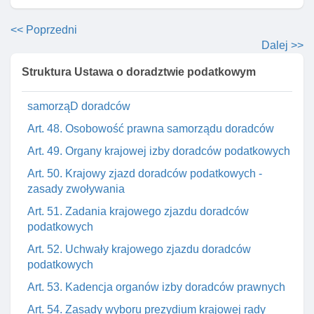
ubezpieczenia obowiązkowego
<< Poprzedni
Art. 46a. Kontrola spełnienia obowiązku
Dalej >>
ubezpieczenia
Rozdział 8. SamorząD doradców podatkowych
Struktura Ustawa o doradztwie podatkowym
Art. 47. Krajowa izba doradców podatkowych jako
samorząD doradców
Art. 48. Osobowość prawna samorządu doradców
Art. 49. Organy krajowej izby doradców podatkowych
Art. 50. Krajowy zjazd doradców podatkowych -
zasady zwoływania
Art. 51. Zadania krajowego zjazdu doradców
podatkowych
Art. 52. Uchwały krajowego zjazdu doradców
podatkowych
Art. 53. Kadencja organów izby doradców prawnych
Art. 54. Zasady wyboru prezydium krajowej rady