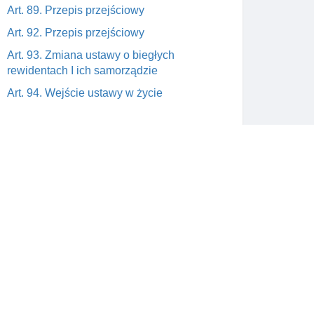
Art. 89. Przepis przejściowy
Art. 92. Przepis przejściowy
Art. 93. Zmiana ustawy o biegłych
rewidentach I ich samorządzie
Art. 94. Wejście ustawy w życie
Skontaktuj się z nami
wym
support@prawnik.cc
a od
Facebook