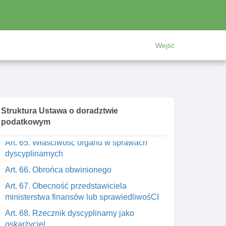
finansów
Art. 63. Przekazywanie uchwał krajowej izby
doradców podatkowych ministrowi do spraw
finansów
Wejść
Art. 63a. Administrator danych
przetwarzanych przez organy samorządu
doradców podatkowych
Rozdział 9. Odpowiedzialność dyscyplinarna
Struktura Ustawa o doradztwie
Art. 64. Odpowiedzialność dyscyplinarna
podatkowym
doradców podatkowych
Art. 65. Właściwość organu w sprawach
dyscyplinarnych
Art. 66. Obrońca obwinionego
Art. 67. Obecność przedstawiciela
ministerstwa finansów lub sprawiedliwośCI
Art. 68. Rzecznik dyscyplinarny jako
oskarżyciel