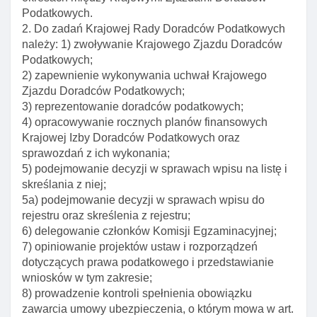
Podatkowych.
Art. 39. Obowiązek przechowywania kopii
2. Do zadań Krajowej Rady Doradców Podatkowych
udzielanych opinii, raportów I wystąpień
należy: 1) zwoływanie Krajowego Zjazdu Doradców
Podatkowych;
Art. 40. Obowiązek umieszczania firmy na pismach
2) zapewnienie wykonywania uchwał Krajowego
urzędowych
Zjazdu Doradców Podatkowych;
Art. 41. Pełnomocnik w postępowaniu przed
3) reprezentowanie doradców podatkowych;
organami administracji publicznej
4) opracowywanie rocznych planów finansowych
Art. 41a. Umowa z klientem jako podstawa
Krajowej Izby Doradców Podatkowych oraz
wynagrodzenia doradcy
sprawozdań z ich wykonania;
5) podejmowanie decyzji w sprawach wpisu na listę i
Art. 41b. Ponoszenie kosztów pomocy prawnej przez
skreślania z niej;
skarb państwa
5a) podejmowanie decyzji w sprawach wpisu do
Rozdział 7. Odpowiedzialność za szkodę
rejestru oraz skreślenia z rejestru;
6) delegowanie członków Komisji Egzaminacyjnej;
Art. 43. Odpowiedzialność za szkodę powstałą przy
7) opiniowanie projektów ustaw i rozporządzeń
wykonywaniu czynnośCI
dotyczących prawa podatkowego i przedstawianie
Art. 44. Ubezpieczenie od odpowiedzialnośCI
wniosków w tym zakresie;
cywilnej
8) prowadzenie kontroli spełnienia obowiązku
zawarcia umowy ubezpieczenia, o którym mowa w art.
Art. 44a. Umowa ubezpieczenia uzupełniającego