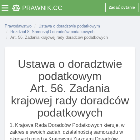
PRAWNIK
.CC
Zadać pytanie
Toggle navigation
Art. 30. Obowiązki doradców bęDącymi wspólnikami
spółek
Art. 31. Ograniczenia w zakresie wykonywania innej
Prawodawstwo
Ustawa o doradztwie podatkowym
Rozdział 8. SamorząD doradców podatkowych
działalnośCI lub zawodu
Art. 56. Zadania krajowej rady doradców podatkowych
Art. 32. Czasowe ograniczenie wykonywania
doradztwa na rzecz osób, których sprawy rozstrzygał
Art. 33. Zakaz prowadzenia spraw niektórych
Ustawa o doradztwie
podmiotów
podatkowym
Art. 34. Zawiadomienie o zamiarze nie wykonywania
zawodu
Art. 56. Zadania
Rozdział 6. Obowiązki I prawa doradcy podatkowego
krajowej rady doradców
Art. 36. Obowiązki doradcy podatkowego
podatkowych
Art. 37. Obowiązek zachowania tajemnicy
Art. 37a. Wolność słowa I pisma przy wykonywaniu
1. Krajowa Rada Doradców Podatkowych kieruje, w
czynnośCI zawodowych
zakresie swoich zadań, działalnością samorządu w
okresach między Krajowymi Zjazdami Doradców
Art. 38. Zakaz reklamowania usług doradcy