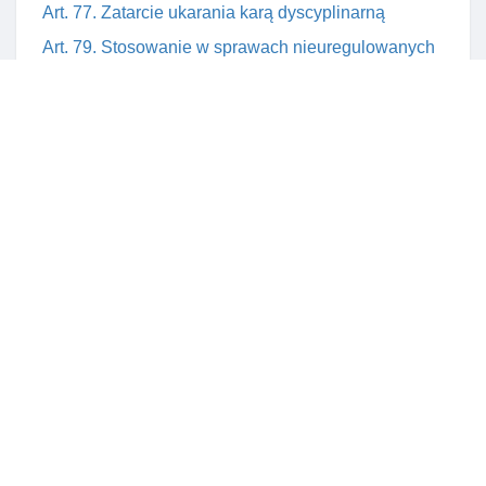
Art. 77. Zatarcie ukarania karą dyscyplinarną
Art. 79. Stosowanie w sprawach nieuregulowanych
kodeksu postępowania karnego
Art. 80. Niezawisłość członków sądu
dyscyplinarnego
Rozdział 10. Odpowiedzialność karna
Art. 81. Bezprawne posługiwanie się tytułem doradcy
podatkowego lub wykonywanie czynnośCI
doradztwa bez uprawnienia
Rozdział 11. Przepisy przejściowe I końcowe
Art. 83. Przepis przejściowy
Art. 84. Przepis przejściowy
Art. 85. Przepis przejściowy
Art. 86. Przepis przejściowy
Art. 87. Przepis przejściowy