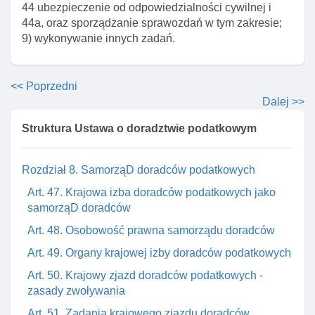
44 ubezpieczenie od odpowiedzialności cywilnej i
Art. 44b. Skutek niedopełnienia obowiązku
44a, oraz sporządzanie sprawozdań w tym zakresie;
ubezpieczenia
9) wykonywanie innych zadań.
Art. 45. Odpowiednie stosowanie przepisów
podmiotów zatrudniających doradców podatkowych
<< Poprzedni
Art. 46. Rozporządzenie w sprawie zakresu
Dalej >>
ubezpieczenia obowiązkowego
Struktura Ustawa o doradztwie podatkowym
Art. 46a. Kontrola spełnienia obowiązku
ubezpieczenia
Rozdział 8. SamorząD doradców podatkowych
Art. 47. Krajowa izba doradców podatkowych jako
samorząD doradców
Art. 48. Osobowość prawna samorządu doradców
Art. 49. Organy krajowej izby doradców podatkowych
Art. 50. Krajowy zjazd doradców podatkowych -
zasady zwoływania
Art. 51. Zadania krajowego zjazdu doradców