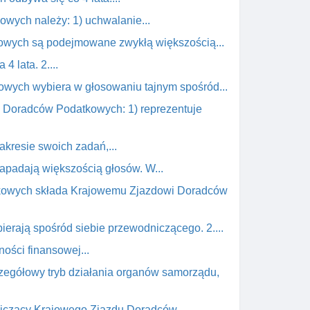
wych należy: 1) uchwalanie...
owych są podejmowane zwykłą większością...
 lata. 2....
owych wybiera w głosowaniu tajnym spośród...
y Doradców Podatkowych: 1) reprezentuje
kresie swoich zadań,...
padają większością głosów. W...
atkowych składa Krajowemu Zjazdowi Doradców
ierają spośród siebie przewodniczącego. 2....
ności finansowej...
czegółowy tryb działania organów samorządu,
odniczący Krajowego Zjazdu Doradców