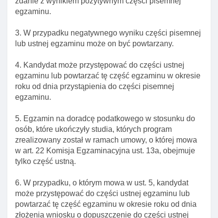
zdanie z wynikiem pozytywnym części pisemnej
egzaminu.
Art. 12. Rozporządzenie w sprawie udostępniania
publicznie listy doradców
3. W przypadku negatywnego wyniku części pisemnej
Art. 13. Decyzja administracyjna o wpisie na listę lub
lub ustnej egzaminu może on być powtarzany.
odmowie dopuszczenia do egzaminu
4. Kandydat może przystępować do części ustnej
Rozdział 3. Wpis do rejestru osób prawnych
egzaminu lub powtarzać tę część egzaminu w okresie
uprawnionych do wykonywania doradztwa
roku od dnia przystąpienia do części pisemnej
podatkowego
egzaminu.
Art. 14. Rejestr osób prawnych uprawnionych do
wykonywania doradztwa podatkowego
5. Egzamin na doradcę podatkowego w stosunku do
Art. 15. Oznaczenie "spółka doradztwa
osób, które ukończyły studia, których program
podatkowego"
zrealizowany został w ramach umowy, o której mowa
w art. 22 Komisja Egzaminacyjna ust. 13a, obejmuje
Art. 16. Przesłanki skreślenia osoby prawnej z
tylko część ustną.
rejestru
Art. 17. Odpowiedzialność za spółki doradztwa
6. W przypadku, o którym mowa w ust. 5, kandydat
podatkowego
może przystępować do części ustnej egzaminu lub
powtarzać tę część egzaminu w okresie roku od dnia
Art. 18. Decyzje ministra właściwego do spraw
złożenia wniosku o dopuszczenie do części ustnej