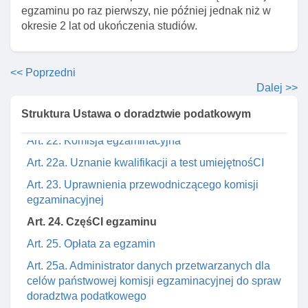
finansów publicznych o wpisie, odmowie wpisu I
egzaminu po raz pierwszy, nie później jednak niż w
skreśleniu z rejestru
okresie 2 lat od ukończenia studiów.
Art. 19. Opłata za wpis do rejestru
Rozdział 4. Egzamin na doradcę podatkowego
<< Poprzedni
Art. 20. Zakres egzaminu na doradcę podatkowego
Dalej >>
Art. 21. Dopuszczenie do egzaminu na doradcę
Struktura Ustawa o doradztwie podatkowym
podatkowego
Art. 22. Komisja egzaminacyjna
Art. 22a. Uznanie kwalifikacji a test umiejętnośCI
Art. 23. Uprawnienia przewodniczącego komisji
egzaminacyjnej
Art. 24. CzęśCI egzaminu
Art. 25. Opłata za egzamin
Art. 25a. Administrator danych przetwarzanych dla
celów państwowej komisji egzaminacyjnej do spraw
doradztwa podatkowego