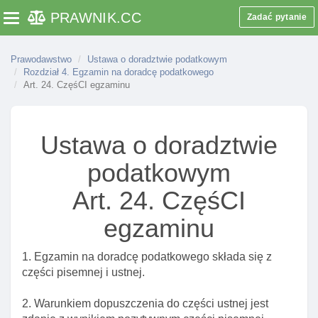
Art. 2. CzynnośCI doradztwa podatkowego
PRAWNIK
.CC
Zadać pytanie
Toggle navigation
Art. 3. Podmioty uprawnione do zawodowego
wykonywania czynnośCI doradztwa podatkowego
Prawodawstwo
Ustawa o doradztwie podatkowym
Art. 4. Inne podmioty uprawnione do zawodowego
Rozdział 4. Egzamin na doradcę podatkowego
Art. 24. CzęśCI egzaminu
wykonywania doradztwa podatkowego
Art. 5. Informacja o przepisach podatkowych a
ustawa
Ustawa o doradztwie
Rozdział 2. Wpis na listę doradców podatkowych
podatkowym
Art. 6. Warunek wpisu na listę doradców
podatkowych
Art. 24. CzęśCI
Art. 7. Wpis na listę doradców podatkowych
egzaminu
Art. 8. ślubowanie doradcy podatkowego
Art. 9. Tytuł doradcy podatkowego
1. Egzamin na doradcę podatkowego składa się z
części pisemnej i ustnej.
Art. 10. Przesłanki skreślenia z listy doradców I utraty
uprawnień
2. Warunkiem dopuszczenia do części ustnej jest
Art. 11. Opłata za wpis na listę