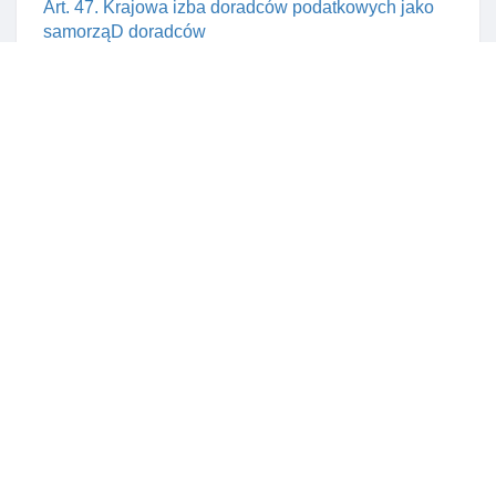
Art. 47. Krajowa izba doradców podatkowych jako
samorząD doradców
Art. 48. Osobowość prawna samorządu doradców
Art. 49. Organy krajowej izby doradców podatkowych
Art. 50. Krajowy zjazd doradców podatkowych -
zasady zwoływania
Art. 51. Zadania krajowego zjazdu doradców
podatkowych
Art. 52. Uchwały krajowego zjazdu doradców
podatkowych
Art. 53. Kadencja organów izby doradców prawnych
Art. 54. Zasady wyboru prezydium krajowej rady
doradców podatkowych
Art. 55. Zadania przewodniczącego krajowej rady
doradców podatkowych
Art. 56. Zadania krajowej rady doradców