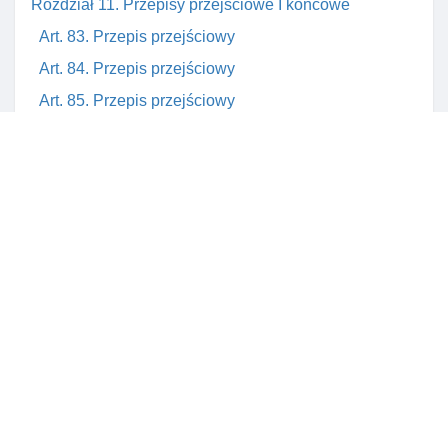
Rozdział 11. Przepisy przejściowe I końcowe
Art. 83. Przepis przejściowy
Art. 84. Przepis przejściowy
Art. 85. Przepis przejściowy
Art. 86. Przepis przejściowy
Art. 87. Przepis przejściowy
Art. 88. Przepis przejściowy
Art. 89. Przepis przejściowy
Art. 92. Przepis przejściowy
Art. 93. Zmiana ustawy o biegłych rewidentach I ich
samorządzie
Art. 94. Wejście ustawy w życie