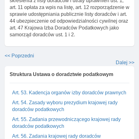
skreślenia z listy doradców i utraty uprawnień ust. 1,
Art. 47. Krajowa izba doradców podatkowych jako
art. 11 opłata za wpis na listę, art. 12 rozporządzenie w
samorząD doradców
sprawie udostępniania publicznie listy doradców i art.
44 ubezpieczenie od odpowiedzialności cywilnej oraz
Art. 48. Osobowość prawna samorządu doradców
art. 47 Krajowa Izba Doradców Podatkowych jako
Art. 49. Organy krajowej izby doradców podatkowych
samorząd doradców ust. 1 i 2.
Art. 50. Krajowy zjazd doradców podatkowych -
zasady zwoływania
<< Poprzedni
Art. 51. Zadania krajowego zjazdu doradców
Dalej >>
podatkowych
Struktura Ustawa o doradztwie podatkowym
Art. 52. Uchwały krajowego zjazdu doradców
podatkowych
Art. 53. Kadencja organów izby doradców prawnych
Art. 54. Zasady wyboru prezydium krajowej rady
doradców podatkowych
Art. 55. Zadania przewodniczącego krajowej rady
doradców podatkowych
Art. 56. Zadania krajowej rady doradców