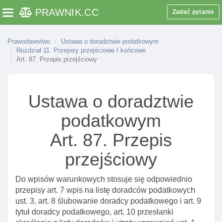
skarb państwa
PRAWNIK
.CC
Zadać pytanie
Toggle navigation
Rozdział 7. Odpowiedzialność za szkodę
Art. 43. Odpowiedzialność za szkodę powstałą przy
Prawodawstwo
Ustawa o doradztwie podatkowym
wykonywaniu czynnośCI
Rozdział 11. Przepisy przejściowe I końcowe
Art. 87. Przepis przejściowy
Art. 44. Ubezpieczenie od odpowiedzialnośCI
cywilnej
Art. 44a. Umowa ubezpieczenia uzupełniającego
Ustawa o doradztwie
Art. 44b. Skutek niedopełnienia obowiązku
podatkowym
ubezpieczenia
Art. 87. Przepis
Art. 45. Odpowiednie stosowanie przepisów
podmiotów zatrudniających doradców podatkowych
przejściowy
Art. 46. Rozporządzenie w sprawie zakresu
ubezpieczenia obowiązkowego
Do wpisów warunkowych stosuje się odpowiednio
Art. 46a. Kontrola spełnienia obowiązku
przepisy art. 7 wpis na listę doradców podatkowych
ubezpieczenia
ust. 3, art. 8 ślubowanie doradcy podatkowego i art. 9
tytuł doradcy podatkowego, art. 10 przesłanki
Rozdział 8. SamorząD doradców podatkowych