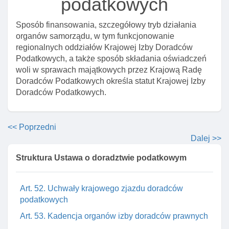
podatkowych
Art. 46. Rozporządzenie w sprawie zakresu
ubezpieczenia obowiązkowego
Sposób finansowania, szczegółowy tryb działania
Art. 46a. Kontrola spełnienia obowiązku
organów samorządu, w tym funkcjonowanie
ubezpieczenia
regionalnych oddziałów Krajowej Izby Doradców
Rozdział 8. SamorząD doradców podatkowych
Podatkowych, a także sposób składania oświadczeń
woli w sprawach majątkowych przez Krajową Radę
Art. 47. Krajowa izba doradców podatkowych jako
Doradców Podatkowych określa statut Krajowej Izby
samorząD doradców
Doradców Podatkowych.
Art. 48. Osobowość prawna samorządu doradców
Art. 49. Organy krajowej izby doradców podatkowych
<< Poprzedni
Art. 50. Krajowy zjazd doradców podatkowych -
Dalej >>
zasady zwoływania
Struktura Ustawa o doradztwie podatkowym
Art. 51. Zadania krajowego zjazdu doradców
podatkowych
Art. 52. Uchwały krajowego zjazdu doradców
podatkowych
Art. 53. Kadencja organów izby doradców prawnych