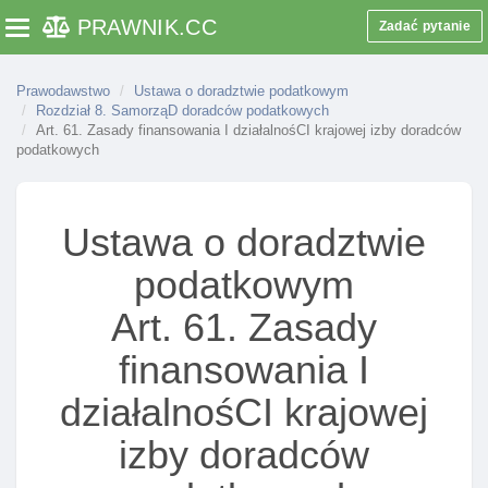
Art. 41. Pełnomocnik w postępowaniu przed
PRAWNIK
.CC
Zadać pytanie
Toggle navigation
organami administracji publicznej
Art. 41a. Umowa z klientem jako podstawa
Prawodawstwo
wynagrodzenia doradcy
Ustawa o doradztwie podatkowym
Rozdział 8. SamorząD doradców podatkowych
Art. 41b. Ponoszenie kosztów pomocy prawnej przez
Art. 61. Zasady finansowania I działalnośCI krajowej izby doradców
podatkowych
skarb państwa
Rozdział 7. Odpowiedzialność za szkodę
Art. 43. Odpowiedzialność za szkodę powstałą przy
Ustawa o doradztwie
wykonywaniu czynnośCI
podatkowym
Art. 44. Ubezpieczenie od odpowiedzialnośCI
cywilnej
Art. 61. Zasady
Art. 44a. Umowa ubezpieczenia uzupełniającego
finansowania I
Art. 44b. Skutek niedopełnienia obowiązku
ubezpieczenia
działalnośCI krajowej
Art. 45. Odpowiednie stosowanie przepisów
izby doradców
podmiotów zatrudniających doradców podatkowych