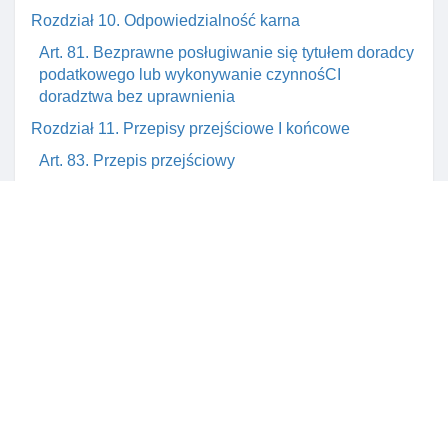
Rozdział 10. Odpowiedzialność karna
Art. 81. Bezprawne posługiwanie się tytułem doradcy
podatkowego lub wykonywanie czynnośCI
doradztwa bez uprawnienia
Rozdział 11. Przepisy przejściowe I końcowe
Art. 83. Przepis przejściowy
Art. 84. Przepis przejściowy
Art. 85. Przepis przejściowy
Art. 86. Przepis przejściowy
Art. 87. Przepis przejściowy
Art. 88. Przepis przejściowy
Art. 89. Przepis przejściowy
Art. 92. Przepis przejściowy
Art. 93. Zmiana ustawy o biegłych rewidentach I ich
samorządzie